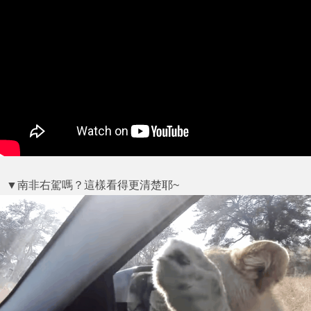
▼南非右駕嗎？這樣看得更清楚耶~