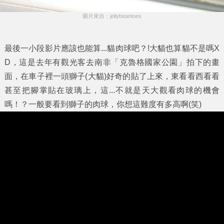
圖片來自：jellybeantoes
最後一小段影片應該也能算...貓肉球吧？!大貓也算貓不是嗎X
D，這是去年有觀光客去南非「克魯格國家公園」拍下的畫
面，在車子裡一頭獅子(大貓)好奇的貼了上來，東看看西看看
甚至把腳掌貼在玻璃上，這...不就是天大觀看肉球的機會
嗎！？一般要看到獅子的肉球，你想這難度有多高啊(笑)