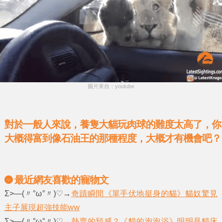
圖片來自：youtube
對於一般人來說，養隻大貓玩肉球的難度太高了，你
大概得富到像石油王的那種程度，大概才有機會吧？
最近網友喜歡的寵物文
Σ>―(〃°ω°〃)♡→
奇蹟瞬間《單手伏地挺身的貓》貓奴驚見
主子展現超強技能ww
Σ>―(〃°ω°〃)♡→
熱賣的預感？《貓的泡泡浴》明明是貓床