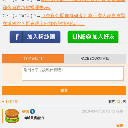
卻像喵在浴缸裡睡去ww
Σ>―(〃°ω°〃)♡→
《奈良公園鹿群研究》為什麼大家喜歡聚
在博物館？原來跟上班族心態很相似……
宅宅留言版
( 1 )
FACEBOOK留言版
留言
1則回應
順序:
新
│
舊
楊德
2019-09-07 16:03:42
檢舉
肉球果實能力
回覆