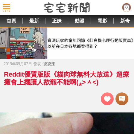
首頁
最新
正妹
動漫
電影
新奇
2019年09月07日 發表 :
凌凌漆
Reddit優質版版《貓肉球無料大放送》超療
癒會上癮讓人欲罷不能啊(⁎˃ᆺ˂)