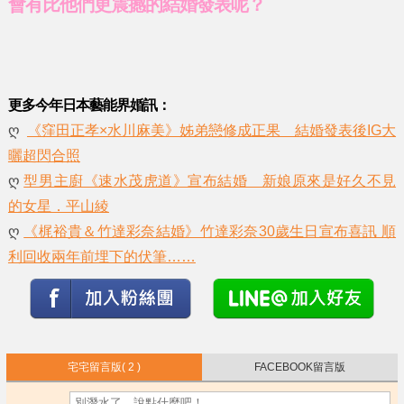
會有比他們更震撼的結婚發表呢？
更多今年日本藝能界婚訊：
ღ
《窪田正孝×水川麻美》姊弟戀修成正果 結婚發表後IG大
曬超閃合照
ღ
型男主廚《速水茂虎道》宣布結婚 新娘原來是好久不見
的女星．平山綾
ღ
《梶裕貴＆竹達彩奈結婚》竹達彩奈30歲生日宣布喜訊 順
利回收兩年前埋下的伏筆……
宅宅留言版
( 2 )
FACEBOOK留言版