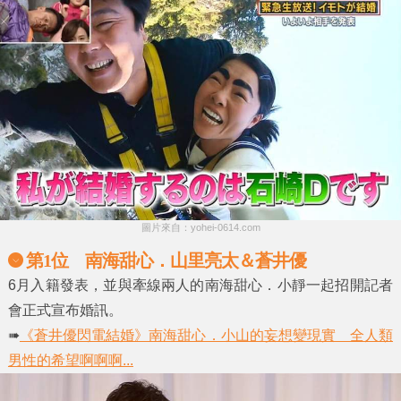
圖片來自：yohei-0614.com
第1位 南海甜心．山里亮太＆蒼井優
6月入籍發表，並與牽線兩人的南海甜心．小靜一起招開記者
會正式宣布婚訊。
➠
《蒼井優閃電結婚》南海甜心．小山的妄想變現實 全人類
男性的希望啊啊啊...