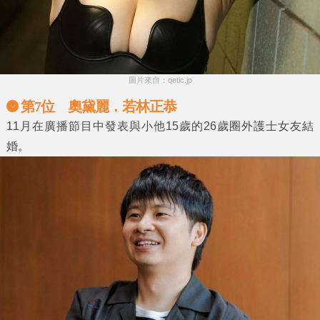
圖片來自：qetic.jp
第7位 奧黛麗．若林正恭
11月在廣播節目中發表與小他15歲的26歲圈外護士女友結
婚。