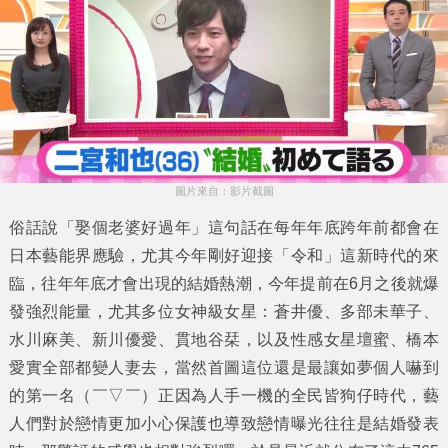
圖片來自：影片截圖
俗話說「娶個老婆好過年」這句話在每年年底跨年前都會在
日本藝能界應驗，尤其今年剛好迎接「令和」這新時代的來
臨，往年年底才會出現的結婚熱潮，今年提前在6月之後就爆
發強烈能量，尤其多位女神級女星：蒼井優、多部未華子、
水川麻美、新川優愛、貫地谷栞，以及性感女星壇蜜、橋本
愛實全部都變人妻去，當然首圖這位還是最讓如夢個人嚇到
的第一名（￣▽￣）正因為人手一機的全民皆狗仔時代，藝
人們對於戀情更加小心保護也導致戀情曝光往往是結婚發表