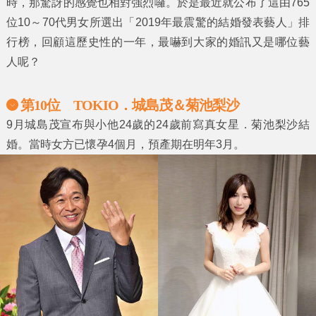
時，那驚訝的感覺也相對強烈囉。於是最近就公布了這由765
位10～70代男女所選出「2019年最震驚的結婚發表藝人」排
行榜，回顧這歷史性的一年，最嚇到大家的婚訊又是哪位藝
人呢？
第10位 TOKIO．城島茂＆菊池梨沙
9月城島茂宣布與小他24歲的24歲前寫真女星．菊池梨沙結
婚。當時女方已懷孕4個月，預產期在明年3月。