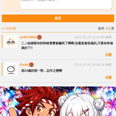
留言
2則回應
順序:
新
│
舊
vk9074999
2020-01-25 15:26:09
檢舉
二ノ結婚發布的時候著實被嚇死了啊啊,但還是會祝福的,只要你幸福
就好了!!
回覆
Emily
2019-12-30 19:09:36
檢舉
差24歲的那一對…忘年之戀啊
回覆