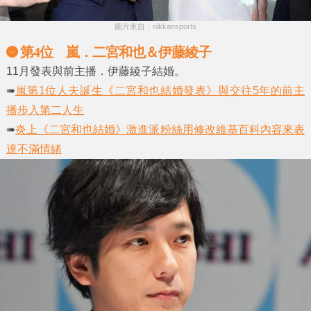
圖片來自：nikkansports
第4位 嵐．二宮和也＆伊藤綾子
11月發表與前主播．伊藤綾子結婚。
➠
嵐第1位人夫誕生《二宮和也結婚發表》與交往5年的前主
播步入第二人生
➠
炎上《二宮和也結婚》激進派粉絲用修改維基百科內容來表
達不滿情緒