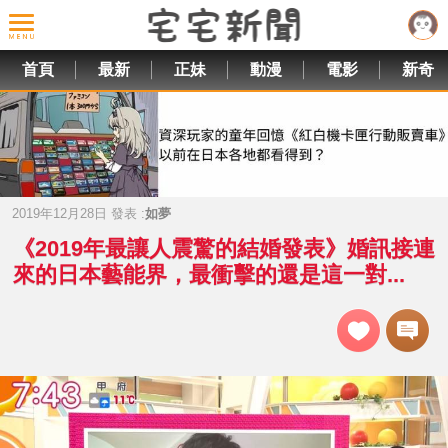
首頁
最新
正妹
動漫
電影
新奇
2019年12月28日 發表 :
如夢
《2019年最讓人震驚的結婚發表》婚訊接連
來的日本藝能界，最衝擊的還是這一對...