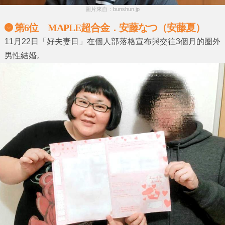
圖片來自：bunshun.jp
第6位 MAPLE超合金．安藤なつ（安藤夏）
11月22日「好夫妻日」在個人部落格宣布與交往3個月的圈外
男性結婚。