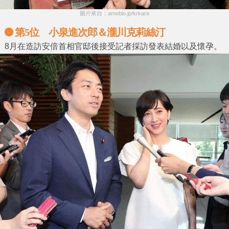
圖片來自：ameblo.jp/krkara
第5位 小泉進次郎＆瀧川克莉絲汀
8月在造訪安倍首相官邸後接受記者採訪發表結婚以及懷孕。