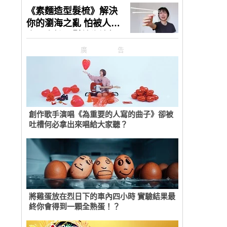
廣告
創作歌手演唱《為重要的人寫的曲子》卻被
吐槽何必拿出來唱給大家聽？
將雞蛋放在烈日下的車內四小時 實驗結果最
終你會得到一顆全熟蛋！？