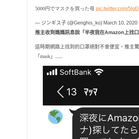
5000円でマスクを買った母
pic.twitter.com/5I
— ジンギス子 (@Genghis_ko)
March 10, 2020
推主收到媽媽訊息說「半夜我在Amazon上找
這時期網路上找到的口罩絕對不會便宜，推主
「mask」......