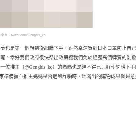
自：twitter.com/Genghis_ko
如夢也是第一個想到從網購下手，雖然幸運買到日本口罩防止自
貴囉。幸好我們政府很快祭出政策讓我們免於經歷高價轉賣的亂
推主（@Genghis_ko）的媽媽也是逼不得已只好朝網購下手
正當大家準備擔心推主媽媽是否遇到詐騙時，她曬出的購物成果倒是意