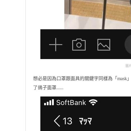
圖片來
想必是因為口罩跟面具的關鍵字同樣為「mas
了鴿子面罩......