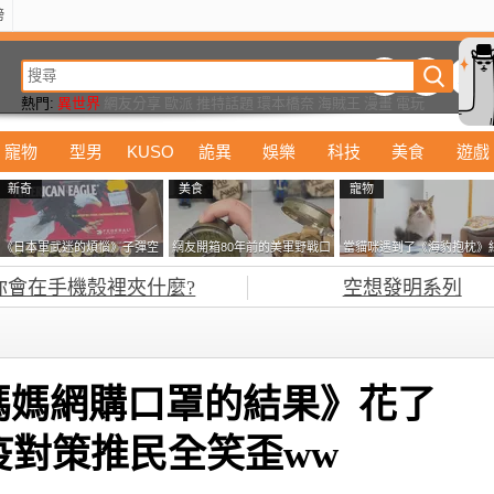
榜
動漫
美食
詭異
娛樂
汽車
電影
遊戲
設計
玩具
潮流
精華
熱門:
異世界
網友分享
歐派
推特話題
環本橋奈
海賊王
漫畫
電玩
寵物
型男
KUSO
詭異
娛樂
科技
美食
遊戲
新奇
美食
寵物
《日本軍武迷的煩惱》子彈空
網友開箱80年前的美軍野戰口
當貓咪遇到了《海豹抱枕》
盒在日本超級貴 美國網友直
糧 罐頭本身保存良好，但裡
果玩了10天後，海豹一整個
你會在手機殼裡夾什麼?
空想發明系列
接一大箱寄給他了
面的味道...
鐘笑翻網友
媽媽網購口罩的結果》花了
防疫對策推民全笑歪ww