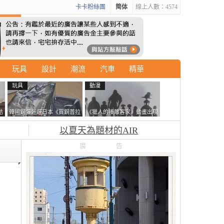
卡卡粉絲團
简体
線上人數：4574
玩具
設計
潮流
汽車
精華
玩具
動漫
結
韓國鋼彈迷遊日本《買鋼普拉
《獵人的揍敵客家》動畫出現
走
塞不進行李箱》網友們集思廣
的這個剪影是誰？你是不是忘
以夏天為題材的AIR
益提供解方了……
記還有這號人物了
廣告