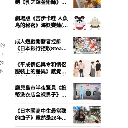
己的
象。
的
外