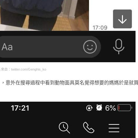
自：twitter.com/Genghis_ko
k」，意外在搜尋過程中看到動物面具莫名覺得想要的媽媽於是就