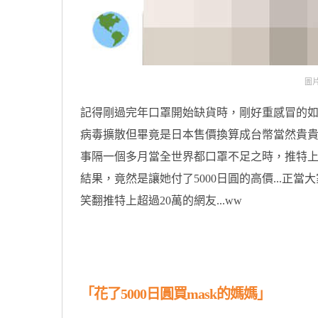
圖片來
記得剛過完年口罩開始缺貨時，剛好重感冒的
病毒擴散但畢竟是日本售價換算成台幣當然貴
事隔一個多月當全世界都口罩不足之時，推特上一位
結果，竟然是讓她付了5000日圓的高價...
笑翻推特上超過20萬的網友...ww
原汁原味的內容在這裡
「花了5000日圓買mask的媽媽」