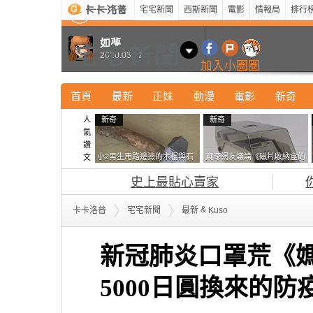
宅宅新聞
西斯新聞
電影
情報局
排行
最新
新奇
正妹
寵物
型男
Kuso
科技
如夢
2020.03.12
加入小圈圈
首頁
最新
正妹
動漫
電影
新奇
人
新奇
新奇
氣
讚
小2男生用路邊撿的木棍與石
資深網友議論《磁片收納盒的
文
頭做成了《石斧》馬麻打開書
鎖有什麼用》想偷的話整盒拿
史上最貼心賣家
包嚇一跳怎麼會有這種東
走不就好了嗎？
西！？
&
卡卡洛普
宅宅新聞
最新
Kuso
新冠肺炎口罩荒《
5000日圓換來的