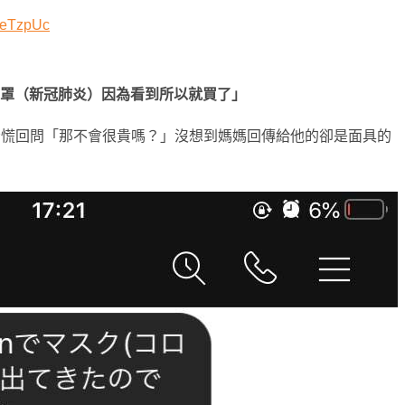
gDeTzpUc
口罩（新冠肺炎）因為看到所以就買了」
驚慌回問「那不會很貴嗎？」沒想到媽媽回傳給他的卻是面具的