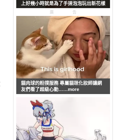
上好幾小時就是為了手搓泡泡玩出新花樣
廣告
貓肉球的粉撲服務 專屬貓咪化妝師讓網
買
友們看了超級心動……more