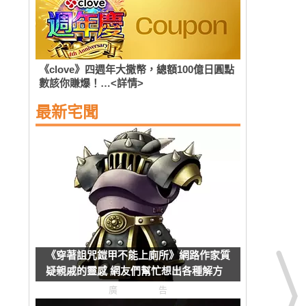
《clove》四週年大撒幣，總額100億日圓點
數該你賺爆！…<詳情>
最新宅聞
《穿著詛咒鎧甲不能上廁所》網路作家質
疑親戚的靈感 網友們幫忙想出各種解方
了
廣告