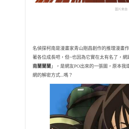
圖片來自：
原汁原味的內容在這裡
名偵探柯南是漫畫家青山剛昌創作的推理漫畫作
著各位成長吧，但~也因為它實在太有名了，網
南蘭蘭蘭
」，是網友PO出來的一張圖，原本我
網的解密方式...嗎？