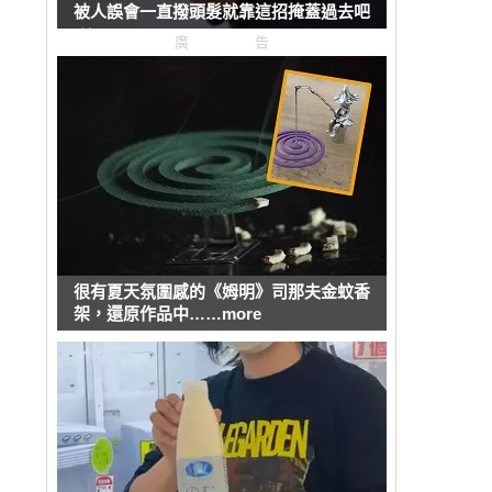
被人誤會一直撥頭髮就靠這招掩蓋過去吧
(笑)
廣告
很有夏天氛圍感的《姆明》司那夫金蚊香
架，還原作品中……more