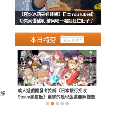
《迷你冰箱夾娃娃機》日本YouTube成
功夾到優酪乳 結果喝一喝就狂拉肚子了
2026.08.07
度解