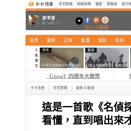
宅宅新聞
西斯新聞
電影
情報局
排行
最新
新奇
正妹
寵物
型男
Kuso
科技
凌凌漆
2020.07.07
加入小圈圈
首頁
最新
正妹
動漫
電影
新奇
人
新奇
動漫
氣
讚
小2男生用路邊撿的木棍與石
《獵人的揍敵客家》動畫出現
文
頭做成了《石斧》馬麻打開書
的這個剪影是誰？你是不是忘
《clove》四週年大撒幣
包嚇一跳怎麼會有這種東
記還有這號人物了
西！？
&
卡卡洛普
宅宅新聞
最新
動漫
這是一首歌《名偵
看懂，直到唱出來