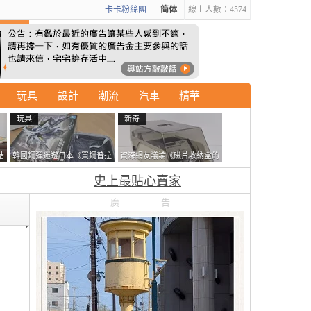
卡卡粉絲團
简体
線上人數：4574
玩具
設計
潮流
汽車
精華
玩具
新奇
結
韓國鋼彈迷遊日本《買鋼普拉
資深網友議論《磁片收納盒的
走
塞不進行李箱》網友們集思廣
鎖有什麼用》想偷的話整盒拿
史上最貼心賣家
益提供解方了……
走不就好了嗎？
廣告