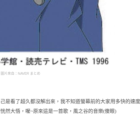
圖片來自：NAVER まとめ
自己是看了超久都沒解出來，我不知道螢幕前的大家用多快的速
恍然大悟，喔~原來這是一首歌，風之谷的音樂(傻眼)