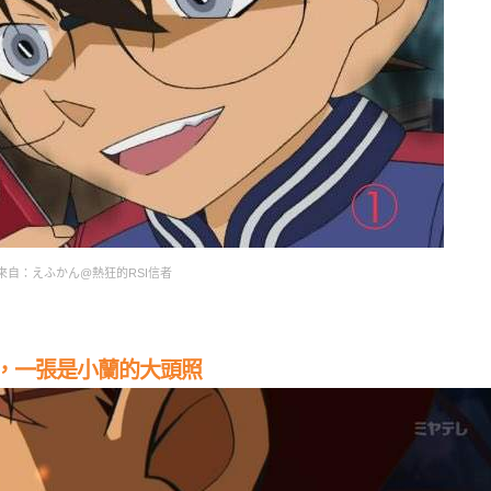
來自：えふかん@熱狂的RSI信者
，一張是小蘭的大頭照