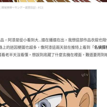
興味神神～サンデー感想日記 - FC2
品，阿漆是從小看到大...還在播還在出，我想這部作品衣錠也陪
路上的迷因梗圖也超多，像阿漆這兩天就在推特上看到「
名偵探
還看老半天沒看懂，想說到底藏了什麼玄機在裡面，難道要用到