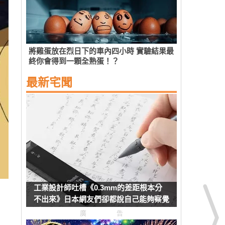
將雞蛋放在烈日下的車內四小時 實驗結果最
終你會得到一顆全熟蛋！？
最新宅聞
工業設計師吐槽《0.3mm的差距根本分
不出來》日本網友們卻都說自己能夠察覺
到
廣告