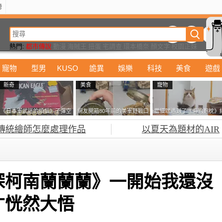
榜
動漫
美食
詭異
娛樂
汽車
電影
遊戲
設計
玩具
潮流
精華
熱門:
都市傳說
動漫
海賊王
扭蛋
宅調查
環本橋奈
顏文字
校園正妹
寵物
型男
KUSO
詭異
娛樂
科技
美食
遊戲
新奇
美食
寵物
《日本軍武迷的煩惱》子彈空
網友開箱80年前的美軍野戰口
當貓咪遇到了《海豹抱枕》
盒在日本超級貴 美國網友直
糧 罐頭本身保存良好，但裡
果玩了10天後，海豹一整個
傳統繪師怎麼處理作品
以夏天為題材的AIR
接一大箱寄給他了
面的味道...
鐘笑翻網友
探柯南蘭蘭蘭》一開始我還沒
才恍然大悟