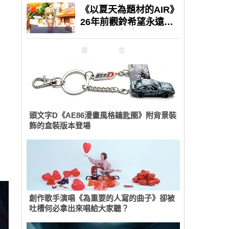
廣告
頭文字D《AE86漫畫風格鑰匙圈》附背景裝
飾的盒裝版本登場
創作歌手演唱《為重要的人寫的曲子》卻被
吐槽何必拿出來唱給大家聽？