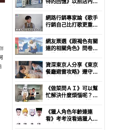
伴
柯
暗