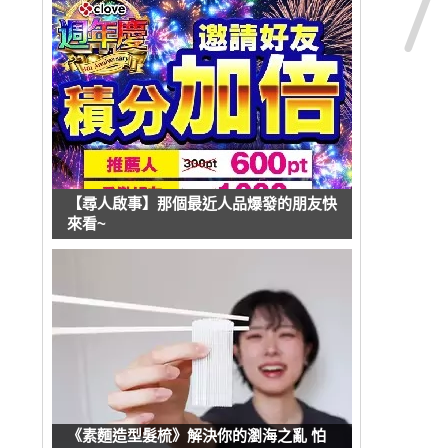
【尋人啟事】那個最近人品爆發的朋友快
來看~
《素麵造型髮梳》解決你的瀏海之亂 怕