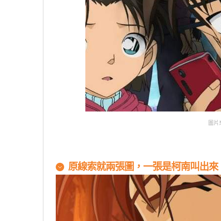
圖片
原線索就兩張圖，一張是柯南叫出來