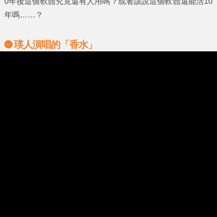
0年後這個軟體究竟還有人用嗎？或者該說這個軟體還能活10
年嗎……？
瑛人
演唱的
「香水」