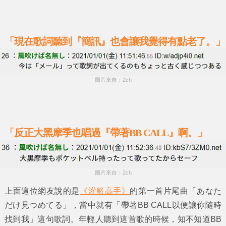
「現在歌詞聽到『簡訊』也會讓我覺得有點老了。」
圖片來自：2ch
「反正大黑摩季也唱過『帶著BB CALL』啊。」
圖片來自：2ch
上面這位網友說的是
《灌籃高手》
的第一首片尾曲
「あなた
だけ見つめてる」
，當中就有
「帶著BB CALL以便讓你隨時
找到我」
這句歌詞。年輕人聽到這首歌的時候，知不知道
BB