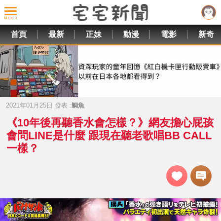
首頁
最新
正妹
動漫
電影
新奇
2021年01月25日 發表 :
鯛魚
《10年後再聽香水會怎樣？》網友擔心屁孩
會問LINE是什麼 跟現在聽老歌唱BB CALL
一樣？