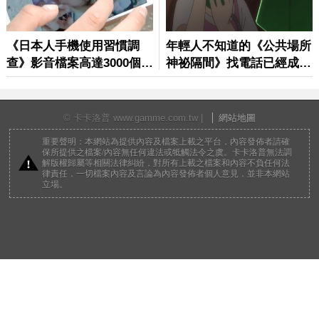
© 卡卡洛普 www.gamme.com.tw |
網站地圖
重要聲明：本網站為提供內容及檔案上載之平台，內容發佈者請確
保所提供之檔案/內容無任何違法或牴觸法令之虞。卡卡洛普無法調
解版權歸屬等相關法律糾紛，對所有上載之檔案和內容不負任何法
律責任，一切檔案內容及言論為內容發佈者個人意見，並非本網站
立場。