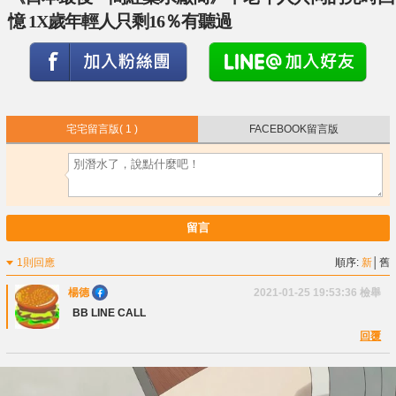
憶 1X歲年輕人只剩16％有聽過
宅宅留言版
( 1 )
FACEBOOK留言版
留言
1則回應
順序:
新
│
舊
楊德
2021-01-25 19:53:36
檢舉
BB LINE CALL
回覆