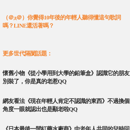
（＠д＠）你覺得10年後的年輕人聽得懂這句歌詞
嗎？LINE還活著嗎？
更多世代隔閡話題：
懷舊小物《從小學用到大學的鉛筆盒》認識它的朋友
別裝了，你是真的老惹QQ
網友看法《現在年輕人肯定不認識的東西》不過換個
角度一眼就認出也是顯老啦QQ
《日本最後一間紅藥水廠商》中老年人共同的兒時回