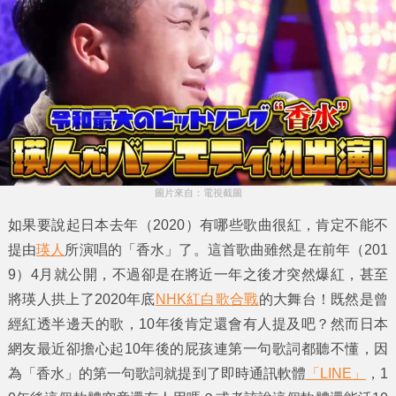
圖片來自：電視截圖
如果要說起日本去年（2020）有哪些歌曲很紅，肯定不能不
提由
瑛人
所演唱的
「香水」
了。這首歌曲雖然是在前年（201
9）4月就公開，不過卻是在將近一年之後才突然爆紅，甚至
將
瑛人
拱上了2020年底
NHK紅白歌合戰
的大舞台！既然是曾
經紅透半邊天的歌，10年後肯定還會有人提及吧？然而日本
網友最近卻擔心起10年後的屁孩連第一句歌詞都聽不懂，因
為
「香水」
的第一句歌詞就提到了即時通訊軟體
「LINE」
，1