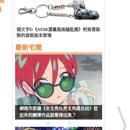
程
逢
頭文字D《AE86漫畫風格鑰匙圈》附背景裝
飾的盒裝版本登場
最新宅聞
網路作家論《女主角比男主角還自由》從
近年的鋼彈作品就看得出來？
廣告