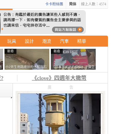
卡卡粉絲團
简体
線上人數：4574
玩具
設計
潮流
汽車
精華
新奇
新奇
結
小2男生用路邊撿的木棍與石
《日本軍武迷的煩惱》子彈空
走
頭做成了《石斧》馬麻打開書
盒在日本超級貴 美國網友直
?
《clove》四週年大撒幣
包嚇一跳怎麼會有這種東
接一大箱寄給他了
西！？
廣告