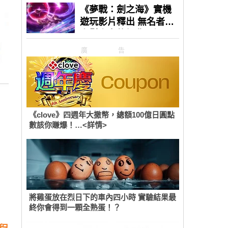
廣告
《clove》四週年大撒幣，總額100億日圓點
數該你賺爆！…<詳情>
將雞蛋放在烈日下的車內四小時 實驗結果最
終你會得到一顆全熟蛋！？