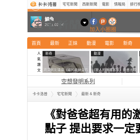
宅宅新聞
西斯新聞
電影
情報局
排行
最新
新奇
正妹
寵物
型男
Kuso
科技
鯛魚
2021.02.04
加入小圈圈
首頁
最新
正妹
動漫
電影
新奇
人
新奇
動漫
氣
讚
資深網友議論《磁片收納盒的
《獵人的揍敵客家》動畫出現
文
鎖有什麼用》想偷的話整盒拿
的這個剪影是誰？你是不是忘
空想發明系列
走不就好了嗎？
記還有這號人物了
&
卡卡洛普
宅宅新聞
最新
新奇
《對爸爸超有用的激
點子 提出要求一定