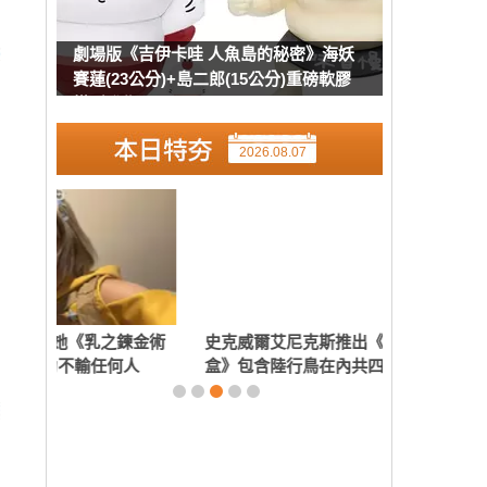
劇場版《吉伊卡哇 人魚島的秘密》海妖
賽蓮(23公分)+島二郎(15公分)重磅軟膠
模型發售
2026.08.07