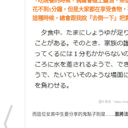
「吃晚餐的時候，偶爾會碰上醬油、茶
花不到1分鐘，但是大家都在享受食物
這種時候，總會跟我說『去倒一下』把
圖片來自：https://mainic
而這位女高中生要分享的鬼點子則是……
激將