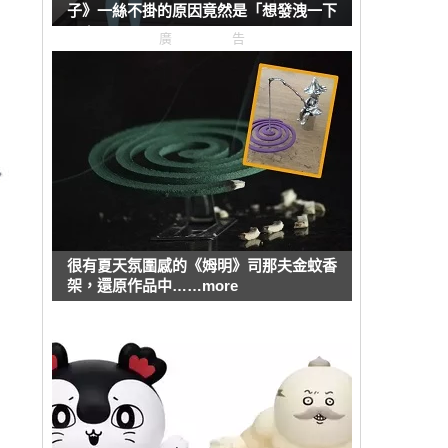
子》一絲不掛的原因竟然是「想發洩一下
壓力」？
廣告
很有夏天氛圍感的《姆明》司那夫金蚊香
架，還原作品中……more