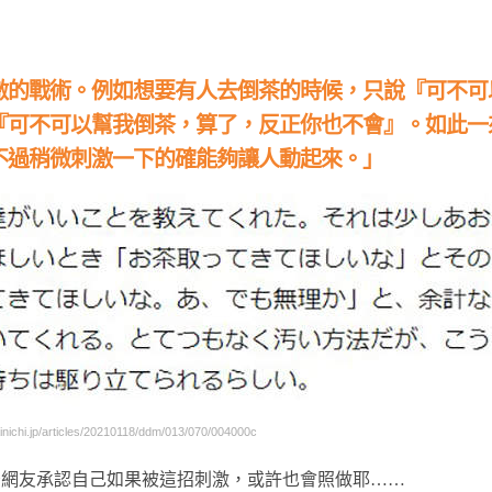
激的戰術。例如想要有人去倒茶的時候，只說『可不可
『可不可以幫我倒茶，算了，反正你也不會』。如此一
不過稍微刺激一下的確能夠讓人動起來。」
hi.jp/articles/20210118/ddm/013/070/004000c
少網友承認自己如果被這招刺激，或許也會照做耶……