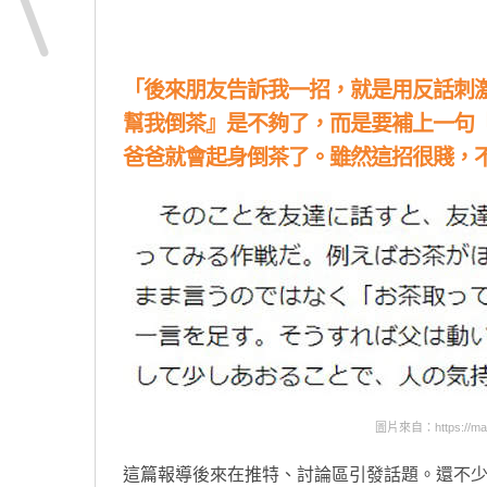
「後來朋友告訴我一招，就是用反話刺
幫我倒茶』是不夠了，而是要補上一句
爸爸就會起身倒茶了。雖然這招很賤，
圖片來自：https://mainic
這篇報導後來在推特、討論區引發話題。還不