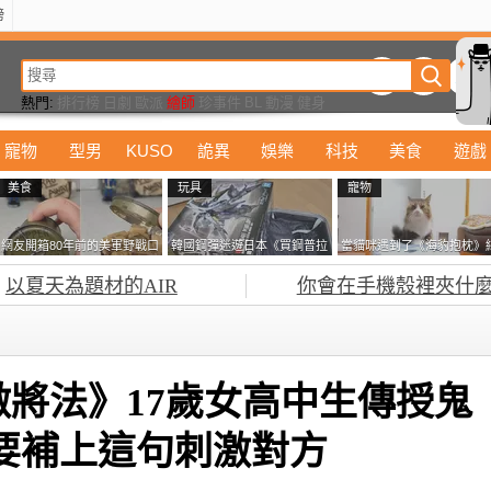
榜
動漫
美食
詭異
娛樂
汽車
電影
遊戲
設計
玩具
潮流
精華
熱門:
排行榜
日劇
歐派
繪師
珍事件
BL
動漫
健身
寵物
型男
KUSO
詭異
娛樂
科技
美食
遊戲
美食
玩具
寵物
網友開箱80年前的美軍野戰口
韓國鋼彈迷遊日本《買鋼普拉
當貓咪遇到了《海豹抱枕》
糧 罐頭本身保存良好，但裡
塞不進行李箱》網友們集思廣
果玩了10天後，海豹一整個
以夏天為題材的AIR
你會在手機殼裡夾什麼
面的味道...
益提供解方了……
鐘笑翻網友
將法》17歲女高中生傳授鬼
要補上這句刺激對方