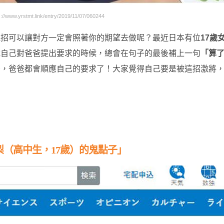
ww.yrstmt.link/entry/2019/11/07/060244
絕招可以讓對方一定會照著你的期望去做呢？最近日本有位
17歲
說自己對爸爸提出要求的時候，總會在句子的最後補上一句
「算
後，爸爸都會順應自己的要求了！大家覺得自己要是被這招激將
（高中生，17歲）的鬼點子」