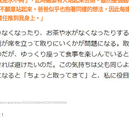
或是水不夠了，此時總要有人站起來去倒。雖然整個過
，不願意站起來。爸爸似乎也抱著同樣的想法，因此每
責任推到我身上。」
hi.jp/articles/20210118/ddm/013/070/004000c
法
！