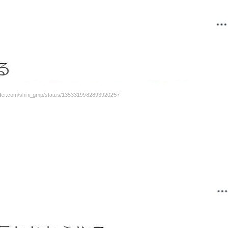
er.com/shin_gmp/status/1353319982893920257