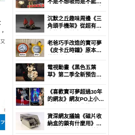
女
了，
，又