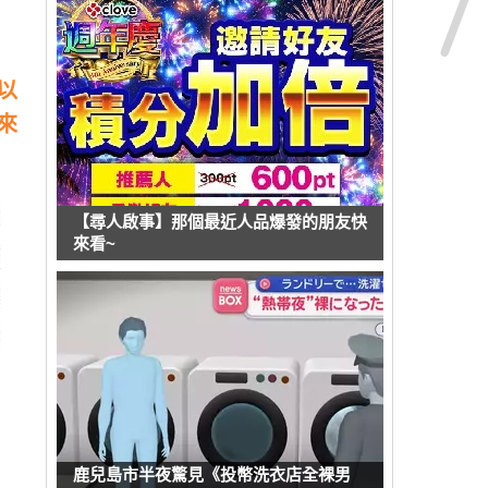
以
來
【尋人啟事】那個最近人品爆發的朋友快
來看~
鹿兒島市半夜驚見《投幣洗衣店全裸男