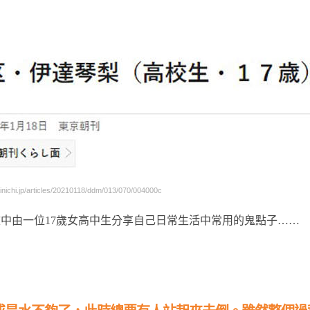
hi.jp/articles/20210118/ddm/013/070/004000c
中由一位17歲女高中生分享自己日常生活中常用的鬼點子……