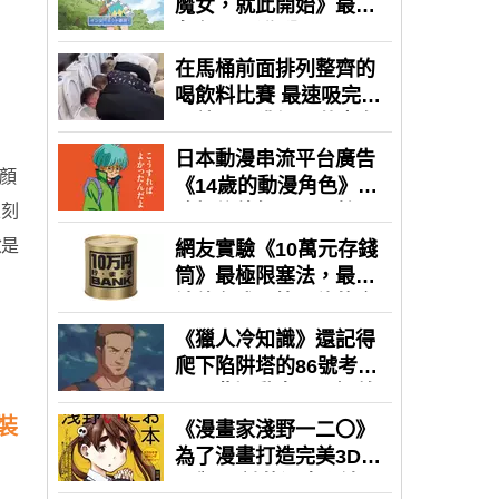
顏
立刻
盒
是
裝