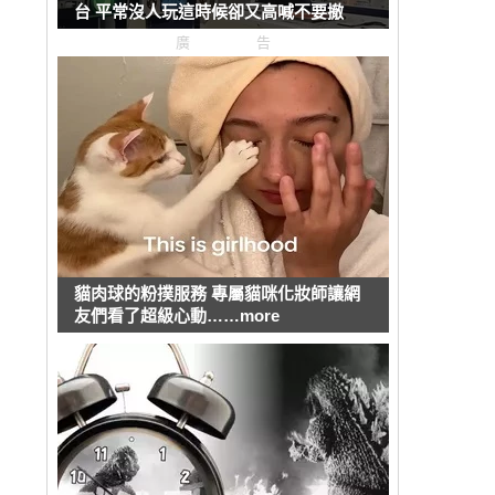
台 平常沒人玩這時候卻又高喊不要撤
廣告
貓肉球的粉撲服務 專屬貓咪化妝師讓網
友們看了超級心動……more