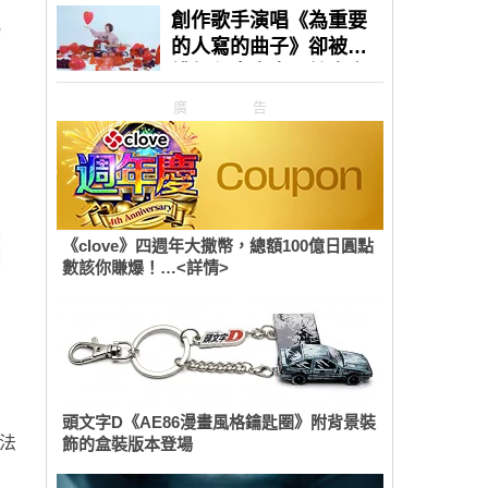
廣告
《clove》四週年大撒幣，總額100億日圓點
數該你賺爆！…<詳情>
頭文字D《AE86漫畫風格鑰匙圈》附背景裝
法
飾的盒裝版本登場