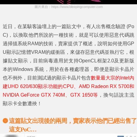
圖片來自：https://www.bleepingcomputer.com
近日，在某駭客論壇上的一篇貼文中，有人出售概念驗證 (Po
C)，以換取他們所說的一種技術，就是可以使用惡意代碼跳
過掃描系統RAM的技術，賣家提供了概述，說明如何使用GP
U顯示記憶體VRAM的緩衝區，來儲存惡意代碼並執行它，根
據貼文顯示，目前病毒適用於支持OpenCL框架2.0及更新版
本的Windows 系統，用於在各種處理器，即便是顯示卡晶片
也不例外，目前測試過的顯示卡晶片包含
數量最大宗的Intel內
建UHD 620/630顯示功能的CPU、AMD Radeon RX 5700和
NVIDIA GeForce GTX 740M、GTX 1650等
，換句話說主流
顯示卡全數遭殃！
這篇貼文出現後的兩周，賣家表示他們已經出售了
這支
PoC…