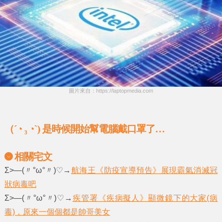
圖片來自：https://laptopmedia.com
（´◔ ₃ ◔`) 是時候開始幫電腦戴口罩了…
相關宅文
Σ>―(〃°ω°〃)♡→
航海王《防疫宣導預告》展現霸氣消滅冠
狀病毒吧
Σ>―(〃°ω°〃)♡→
疾管署《疾病擬人》顯微鏡下的大家(病
毒)，原來一個個都是帥哥美女