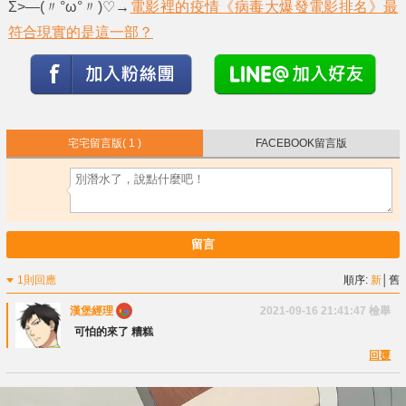
Σ>―(〃°ω°〃)♡→
電影裡的疫情《病毒大爆發電影排名》最
符合現實的是這一部？
宅宅留言版
( 1 )
FACEBOOK留言版
留言
1則回應
順序:
新
│
舊
漢堡經理
2021-09-16 21:41:47
檢舉
可怕的來了 糟糕
回覆