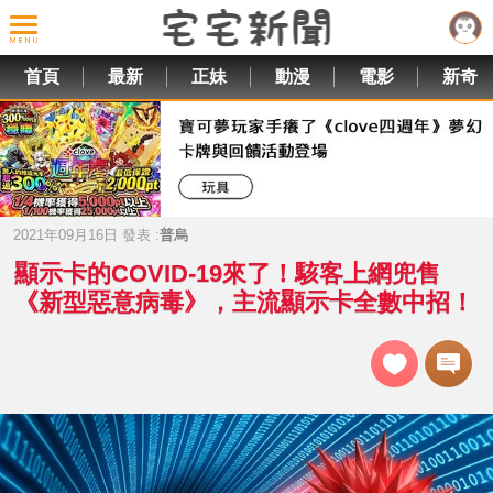
首頁
最新
正妹
動漫
電影
新奇
2021年09月16日 發表 :
普烏
顯示卡的COVID-19來了！駭客上網兜售
《新型惡意病毒》，主流顯示卡全數中招！