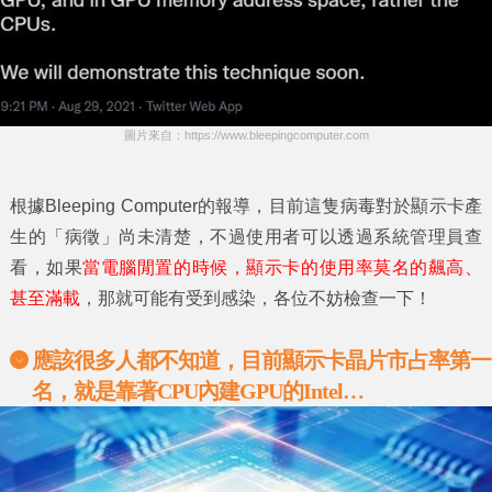
圖片來自：https://www.bleepingcomputer.com
根據Bleeping Computer的報導，目前這隻病毒對於顯示卡產
生的「病徵」尚未清楚，不過使用者可以透過系統管理員查
看，如果
當電腦閒置的時候，顯示卡的使用率莫名的飆高、
甚至滿載
，那就可能有受到感染，各位不妨檢查一下！
應該很多人都不知道
，
目前顯示卡晶片市占率第一
名
，
就是靠著
CPU
內建
GPU
的
Intel…