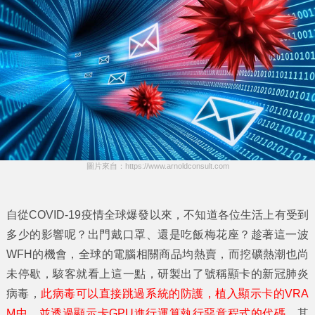
圖片來自：https://www.arnoldconsult.com
自從COVID-19疫情全球爆發以來，不知道各位生活上有受到
多少的影響呢？出門戴口罩、還是吃飯梅花座？趁著這一波
WFH的機會，全球的電腦相關商品均熱賣，而挖礦熱潮也尚
未停歇，駭客就看上這一點，研製出了號稱顯卡的新冠肺炎
病毒，
此病毒可以直接跳過系統的防護，植入顯示卡的VRA
M中，並透過顯示卡GPU進行運算執行惡意程式的代碼
。其