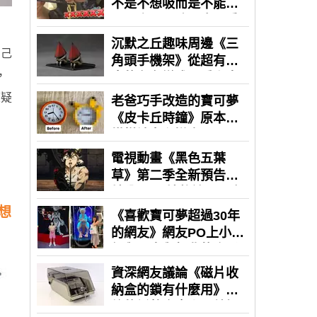
自己
，
懷疑
想