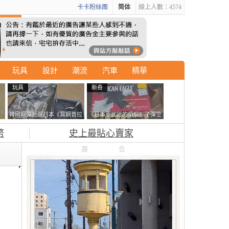
卡卡粉絲團
简体
線上人數：4574
玩具
設計
潮流
汽車
精華
玩具
新奇
石
韓國鋼彈迷遊日本《買鋼普拉
《日本軍武迷的煩惱》子彈空
書
塞不進行李箱》網友們集思廣
盒在日本超級貴 美國網友直
幣
史上最貼心賣家
益提供解方了……
接一大箱寄給他了
廣告