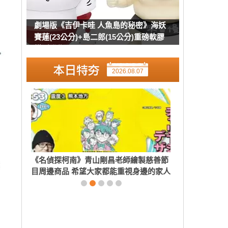
劇場版《吉伊卡哇 人魚島的秘密》海妖
賽蓮(23公分)+島二郎(15公分)重磅軟膠
模型發售
2026.08.07