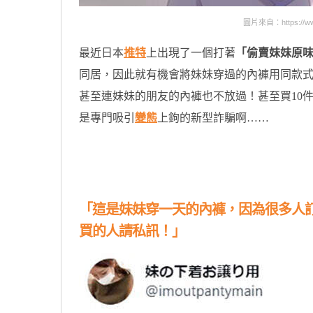
圖片來自：https://www.e
最近日本
推特
上出現了一個打著
「偷賣妹妹原
同居，因此就有機會將妹妹穿過的內褲用同款式的新
甚至連妹妹的朋友的內褲也不放過！甚至買10
是專門吸引
變態
上鉤的新型詐騙啊……
原汁原味的內容在這裡
「這是妹妹穿一天的內褲，因為很多人
買的人請私訊！」