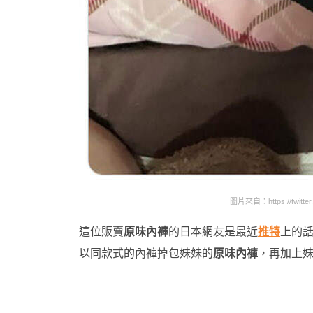
圖片來自：https://twitter.
這位販賣
原味內褲
的日本網友是最近
推特
上的
以同款式的內褲掉包妹妹的
原味內褲
，再加上