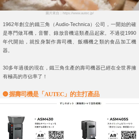
圖片來自：https://www.autec.jp/
1962年創立的
鐵三角
（Audio-Technica）公司，一開始的確
是專門做
耳機，音響、錄放音機
這類產品起家。不過從1990
年代開始，就投身製作
壽司機、飯糰機
之類的食品加工機
器。
30多年過後的現在，
鐵三角
生產的壽司機器已經在全世界擁
有極高的市佔率了！
握壽司機是
「AUTEC」的
主打產品