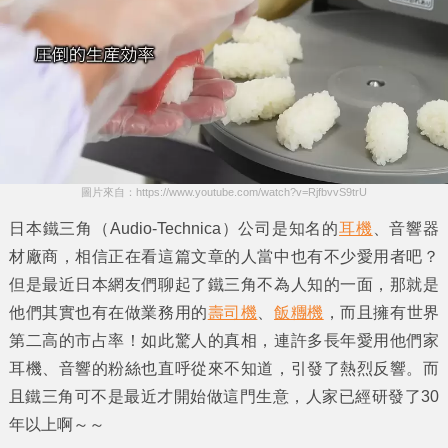
圖片來自：https://www.youtube.com/watch?v=RjfbvvS9trU
日本
鐵三角
（Audio-Technica）公司是知名的
耳機
、音響
器
材廠商，相信正在看這篇文章的人當中也有不少愛用者吧？
但是最近日本網友們聊起了
鐵三角
不為人知的一面，那就是
他們其實也有在做業務用的
壽司機
、
飯糰機
，而且擁有世界
第二高的市占率！如此驚人的真相，連許多長年愛用他們家
耳機、音響
的粉絲也直呼從來不知道，引發了熱烈反響。而
且
鐵三角
可不是最近才開始做這門生意，人家已經研發了30
年以上啊～～