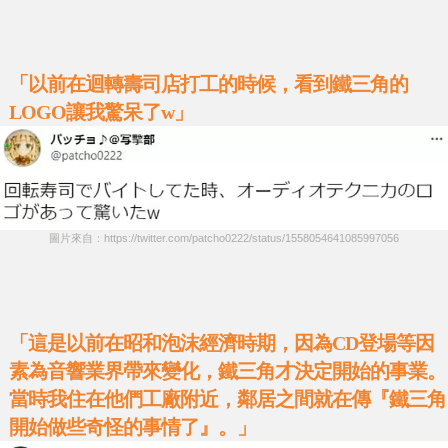
「以前在迴轉壽司店打工的時候，看到鐵三角的
LOGO讓我驚呆了w」
圖片來自：https://twitter.com/patcho0222/status/1558054641085997056
「這是以前在昭和泡沫經濟時期，因為CD登場等因
素為音響業界帶來變化，鐵三角才決定開始的事業。
當時我住在他們工廠附近，鄰居之間就在傳『鐵三角
開始做些奇怪的事情了』。」