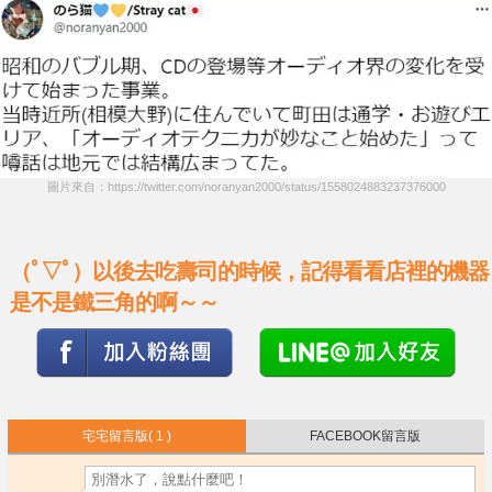
圖片來自：https://twitter.com/noranyan2000/status/1558024883237376000
（ﾟ▽ﾟ）以後去吃壽司的時候，記得看看店裡的機器
是不是鐵三角的啊～～
宅宅留言版
( 1 )
FACEBOOK留言版