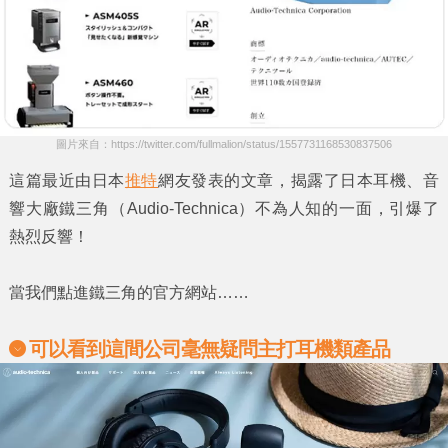
圖片來自：https://twitter.com/fullmalion/status/1557731168530837506
這篇最近由日本
推特
網友發表的文章，揭露了日本耳機、音
響大廠
鐵三角
（Audio-Technica）不為人知的一面，引爆了
熱烈反響！
當我們點進
鐵三角
的官方網站……
可以看到這間公司毫無疑問主打耳機類產品