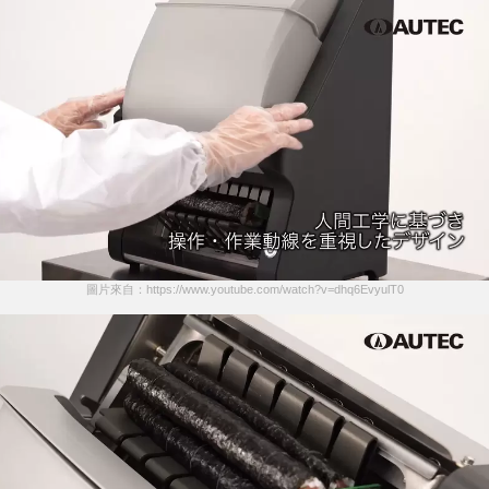
圖片來自：https://www.youtube.com/watch?v=dhq6EvyulT0