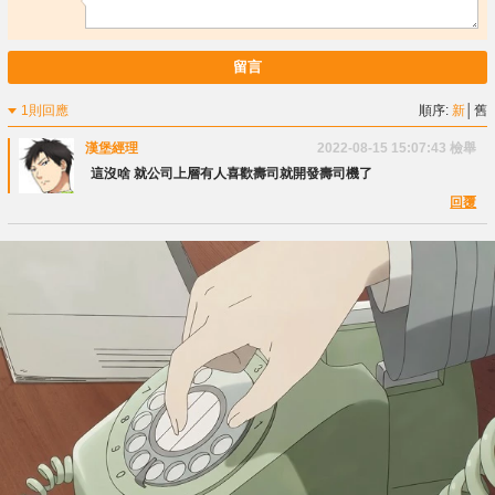
留言
1則回應
順序:
新
│
舊
漢堡經理
2022-08-15 15:07:43
檢舉
這沒啥 就公司上層有人喜歡壽司就開發壽司機了
回覆