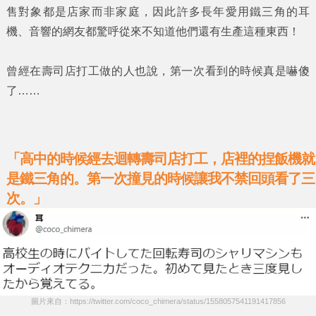
售對象都是
店家
而非
家庭
，因此許多長年愛用
鐵三角
的
耳
機、音響
的網友都驚呼從來不知道他們還有生產這種東西！
曾經在壽司店打工做的人也說，第一次看到的時候真是嚇傻
了……
「高中的時候經去迴轉壽司店打工，店裡的捏飯機就
是鐵三角的。第一次撞見的時候讓我不禁回頭看了三
次。」
圖片來自：https://twitter.com/coco_chimera/status/1558057541191417856