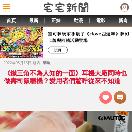
首頁
最新
正妹
動漫
電影
新奇
2022年08月15日 發表 :
鯛魚
《鐵三角不為人知的一面》耳機大廠同時也
做壽司飯糰機？愛用者們驚呼從來不知道