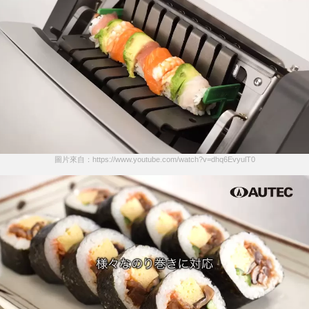
圖片來自：https://www.youtube.com/watch?v=dhq6EvyulT0