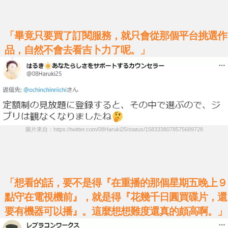
「畢竟只要買了訂閱服務，就只會從那個平台挑選作
品，自然不會去看吉卜力了呢。」
圖片來自：https://twitter.com/08Haruki25/status/1583338078575689728
「想看的話，要不是得『在重播的那個星期五晚上９
點守在電視機前』，就是得『花幾千日圓買碟片，還
要有機器可以播』。這麼想想難度還真的頗高啊。」