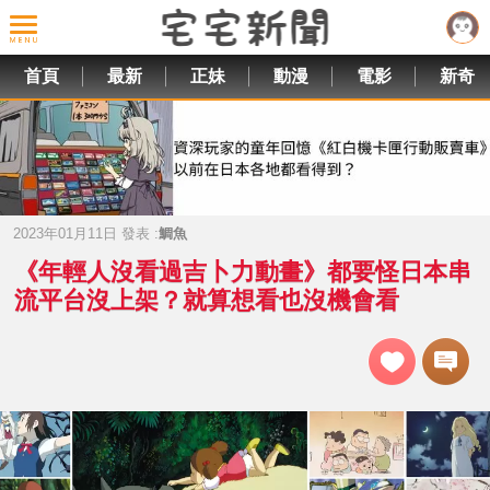
首頁
最新
正妹
動漫
電影
新奇
2023年01月11日 發表 :
鯛魚
《年輕人沒看過吉卜力動畫》都要怪日本串
流平台沒上架？就算想看也沒機會看