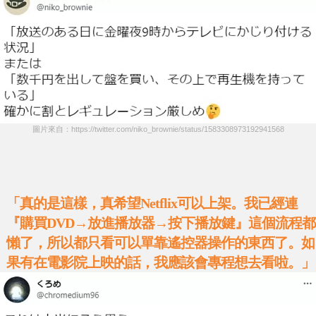
圖片來自：https://twitter.com/niko_brownie/status/1583308973192941568
「真的是這樣，真希望Netflix可以上架。我已經連
『購買DVD→放進播放器→按下播放鍵』這個流程都
懶了，所以都只看可以單靠遙控器操作的東西了。如
果有在電影院上映的話，我應該會專程想去看啦。」