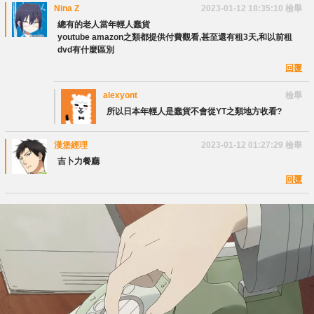
Nina Z
2023-01-12 18:35:10
檢舉
總有的老人當年輕人蠢貨
youtube amazon之類都提供付費觀看,甚至還有租3天,和以前租
dvd有什麼區別
回覆
alexyont
檢舉
所以日本年輕人是蠢貨不會從YT之類地方收看?
漢堡經理
2023-01-12 01:27:29
檢舉
吉卜力餐廳
回覆