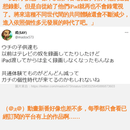
想錄影。但是自從給了他們iPad就再也不會錄電視
了。將來這種不同世代間的共同體驗還會不斷減少，
進入依照個性多元發展的時代了吧。」
圖片來自：https://twitter.com/madox573/status/1583325645886873603
（＠д＠）動畫新番好像也差不多，每季都只會看已
經訂閱的平台有上的作品啊……