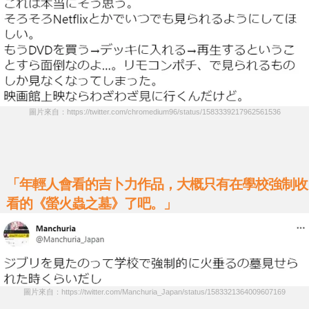
圖片來自：https://twitter.com/chromedium96/status/1583339217962561536
「年輕人會看的吉卜力作品，大概只有在學校強制收
看的《螢火蟲之墓》了吧。」
圖片來自：https://twitter.com/Manchuria_Japan/status/1583321364009607169