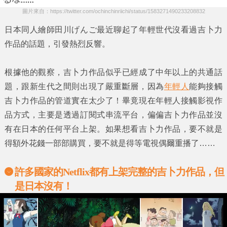
圖片來自：https://twitter.com/ochinchinriichi/status/1583271490233208832
日本同人繪師
田川げんご
最近聊起了年輕世代沒看過
吉卜力
作品
的話題，引發熱烈反響。
根據他的觀察，
吉卜力作品
似乎已經成了中年以上的共通話
題，跟新生代之間則出現了嚴重斷層，因為
年輕人
能夠接觸
吉卜力作品
的管道實在太少了！畢竟現在年輕人接觸影視作
品方式，主要是透過訂閱式串流平台，偏偏
吉卜力作品
並沒
有在日本的任何平台上架。如果想看
吉卜力作品
，要不就是
得額外花錢一部部購買，要不就是得等電視偶爾重播了……
許多國家的Netflix都有上架完整的
吉卜力作品，但
是日本沒有！