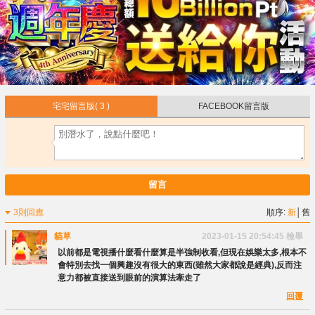
宅宅留言版
( 3 )
FACEBOOK留言版
留言
3則回應
順序:
新
│
舊
貓草
2023-01-15 20:54:45
檢舉
以前都是電視播什麼看什麼算是半強制收看,但現在娛樂太多,根本不
會特別去找一個興趣沒有很大的東西(雖然大家都說是經典),反而注
意力都被直接送到眼前的演算法牽走了
回覆