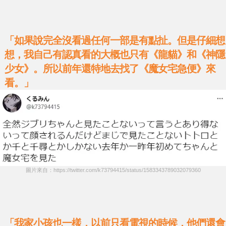
「如果說完全沒看過任何一部是有點扯。但是仔細想
想，我自己有認真看的大概也只有《龍貓》和《神隱
少女》。所以前年還特地去找了《魔女宅急便》來
看。」
圖片來自：https://twitter.com/k73794415/status/1583343789032079360
「我家小孩也一樣，以前只看電視的時候，他們還會