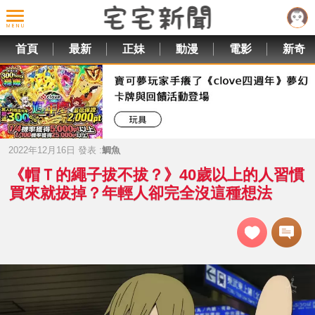
首頁
最新
正妹
動漫
電影
新奇
2022年12月16日 發表 :
鯛魚
《帽Ｔ的繩子拔不拔？》40歲以上的人習慣
買來就拔掉？年輕人卻完全沒這種想法