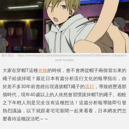
圖片來自：https://www.fanpop.com/clubs/anime/answers/show/531840/anime-characters-
wear-hoodies
大家在穿
帽T
這種
衣物
的時候，會不會將從帽子兩側冒出來的
繩子
給拔掉呢？最近日本有篇分析流行文化的報導指出，由
於差不多
30年前
曾經出現過
拔帽T繩子
的
流行
，導致經歷過那
個時代，
現年40歲以上
的人依然會習慣拔掉
帽T的繩子
。相較
之下年輕人則是完全沒有這種想法！這篇分析報導隨即引發
熱烈議論，以下就跟著
宅宅新聞
一起來看看，日本網友們怎
麼看待這種說法吧～～