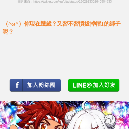
圖片來自：https://twitter.com/leafbita/status/1602923302640504833
（^ω^）你現在幾歲？又習不習慣拔掉帽T的繩子
呢？