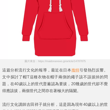
圖片來自：https://maidonanews.jp/article/14787875
這篇分析流行文化的報導，最近在日本
推特
引發熱烈反響。
文中探討了
帽T
這種衣物在帽子兩側的
繩子
該不該拔掉的問
題，在
40歲以上
的世代普遍認為要拔，
20幾歲
的世代卻不覺
得應該拔，兩個世代之間存在著極大的隔閡。
流行文化講師
吉田祥子
就分析，這是因為
現年40歲以上
的世