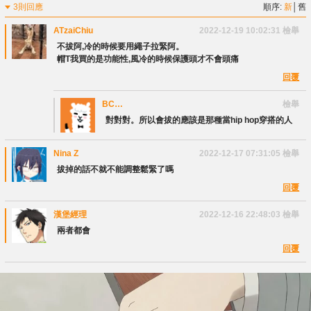
3則回應
順序:
新
│
舊
ATzaiChiu
2022-12-19 10:02:31
檢舉
不拔阿,冷的時候要用繩子拉緊阿。
帽T我買的是功能性,風冷的時候保護頭才不會頭痛
回覆
BC
檢舉
Tinymelody
對對對。所以會拔的應該是那種當hip hop穿搭的人
Nina Z
2022-12-17 07:31:05
檢舉
拔掉的話不就不能調整鬆緊了嗎
回覆
漢堡經理
2022-12-16 22:48:03
檢舉
兩者都會
回覆