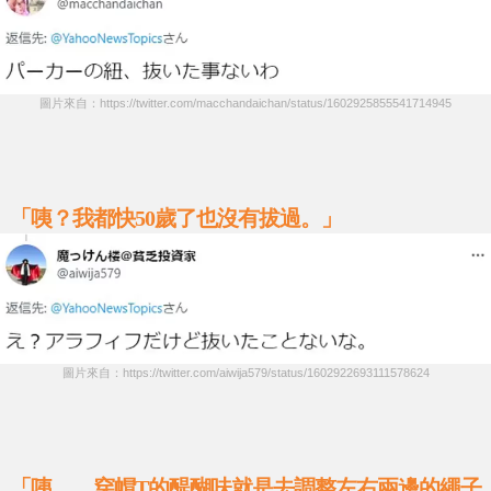
圖片來自：https://twitter.com/macchandaichan/status/1602925855541714945
「咦？我都快50歲了也沒有拔過。」
圖片來自：https://twitter.com/aiwija579/status/1602922693111578624
「咦……穿帽T的醍醐味就是去調整左右兩邊的繩子