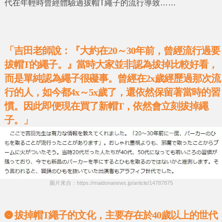
代在年輕時曾經體驗過
拔帽T繩子
的流行導致……
「吉田老師說：『大約在20～30年前，曾經流行過要
拔帽T的繩子。』當時大家並非認為拔掉比較好看，
而是單純認為繩子很礙事。曾經在2x歲經歷過那次流
行的人，如今都4x～5x歲了，還依然保留著當時的習
慣。因此即便現在買了新帽T，依然會立刻拔掉繩
子。」
圖片來自：https://maidonanews.jp/article/14787875
拔掉帽T繩子的文化，主要存在於40歲以上的世代