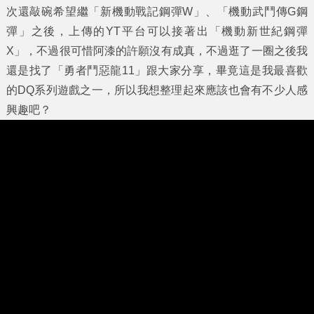
次還敲碗希望繼「新機動戰記鋼彈W」、「機動武鬥傳G鋼
彈」之後，上傳的YT平台可以接著出「機動新世紀鋼彈
X」，不過很可惜阿漆的許願沒有成真，不過逛了一圈之後我
還是找了「
勇者鬥惡龍11
」跟大家分享，畢竟這是我最喜歡
的DQ系列遊戲之一，所以我想整理起來應該也會有不少人感
興趣吧？