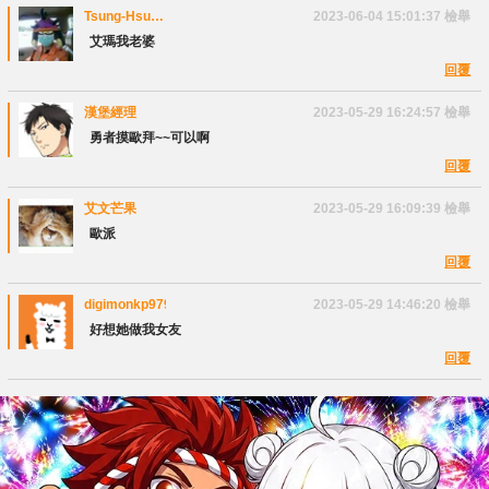
Tsung-Hsun
2023-06-04 15:01:37
檢舉
Lee
艾瑪我老婆
回覆
漢堡經理
2023-05-29 16:24:57
檢舉
勇者摸歐拜~~可以啊
回覆
艾文芒果
2023-05-29 16:09:39
檢舉
歐派
回覆
digimonkp9799
2023-05-29 14:46:20
檢舉
好想她做我女友
回覆