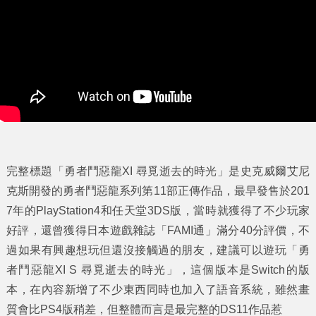
完整標題「勇者鬥惡龍XI 尋覓逝去的時光」是史克威爾艾尼
克斯開發的勇者鬥惡龍系列第11部正傳作品，最早發售於201
7年的PlayStation4和任天堂3DS版，當時就獲得了不少玩家
好評，還曾獲得日本遊戲雜誌「FAMI通」滿分40分評價，不
過如果有興趣想玩但還沒接觸過的朋友，建議可以遊玩「勇
者鬥惡龍XI S 尋覓逝去的時光」，這個版本是Switch的版
本，在內容新增了不少東西同時也加入了語音系統，雖然畫
質會比PS4版稍差，但整體而言是最完整的DS11作品惹