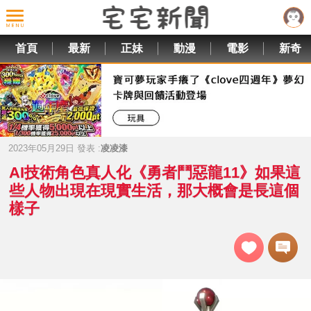
首頁
最新
正妹
動漫
電影
新奇
2023年05月29日 發表 :
凌凌漆
AI技術角色真人化《勇者鬥惡龍11》如果這
些人物出現在現實生活，那大概會是長這個
樣子