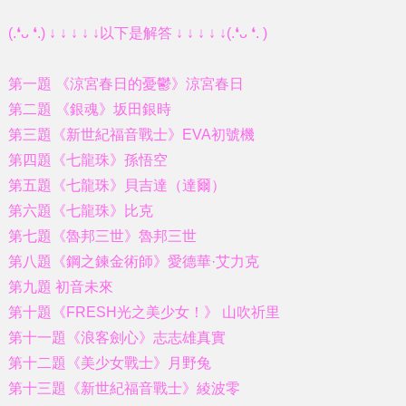
(.
❛
ᴗ
❛.) ↓ ↓ ↓ ↓ ↓以下是解答 ↓ ↓ ↓ ↓ ↓(.
❛
ᴗ
❛
. )
第一題 《涼宮春日的憂鬱》涼宮春日
第二題 《銀魂》坂田銀時
第三題《新世紀福音戰士》EVA初號機
第四題《七龍珠》孫悟空
第五題《七龍珠》貝吉達（達爾）
第六題《七龍珠》比克
第七題《魯邦三世》魯邦三世
第八題《鋼之鍊金術師》愛德華·艾力克
第九題 初音未來
第十題《FRESH光之美少女！》 山吹祈里
第十一題《浪客劍心》志志雄真實
第十二題《美少女戰士》月野兔
第十三題《新世紀福音戰士》綾波零