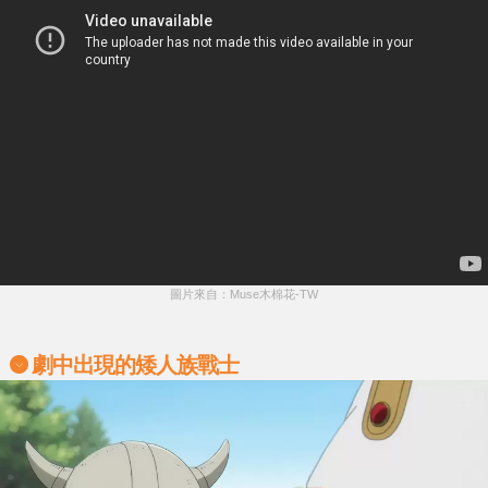
圖片來自：Muse木棉花-TW
劇中出現的矮人族戰士