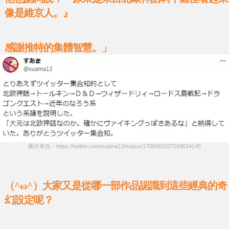
像是維京人。』
感謝推特的集體智慧。」
圖片來自：https://twitter.com/suama13/status/1708481557164634145
（^ω^）大家又是從哪一部作品認識到這些經典的奇
幻設定呢？