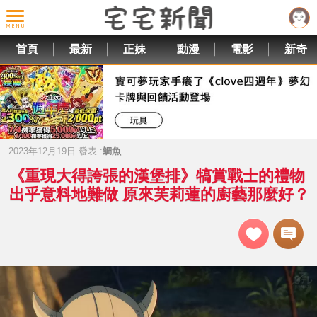
首頁
最新
正妹
動漫
電影
新奇
2023年12月19日 發表 :
鯛魚
《重現大得誇張的漢堡排》犒賞戰士的禮物
出乎意料地難做 原來芙莉蓮的廚藝那麼好？