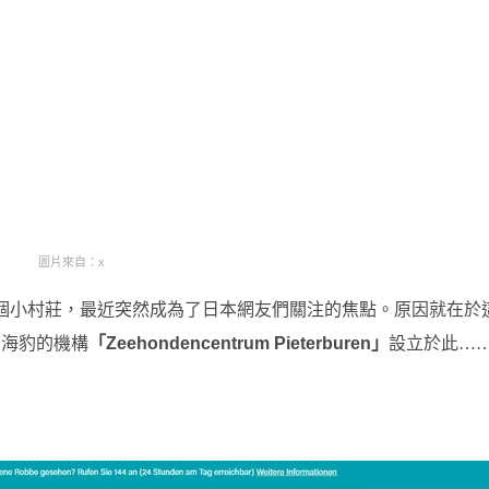
圖片來自：x
ren）這個小村莊，最近突然成為了日本網友們關注的焦點。原因就在於
幼海豹的機構
「Zeehondencentrum Pieterburen」
設立於此…