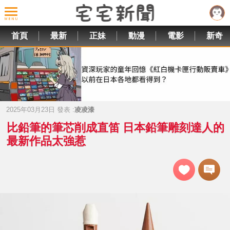
首頁
最新
正妹
動漫
電影
新奇
2025年03月23日 發表 :
凌凌漆
比鉛筆的筆芯削成直笛 日本鉛筆雕刻達人的
最新作品太強惹