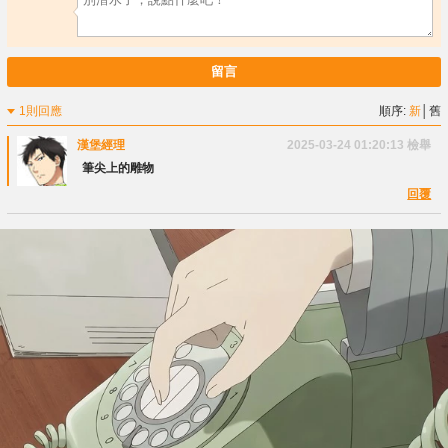
留言
1則回應
順序:
新
│
舊
漢堡經理
2025-03-24 01:20:13
檢舉
筆尖上的雕物
回覆