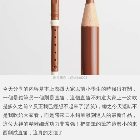
圖片來自：@shiroi003
今天分享的內容基本上都跟大家以前小學生的時候很有關，
一個是鉛筆另一個則是直笛，這個直笛不知道大家上一次吹
是多久之前？反正我已經想不起來了(苦笑)，總之今天這趴不
是我吹給大家看，而是帶來
日本鉛筆雕刻達人
的最新作品，
這位大神的精雕細琢功力非常強！把
鉛筆
的
筆芯
這麼小的東
西削成
直笛
，這真的太強了