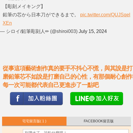
【彫刻メイキング】
鉛筆の芯から日本刀ができるまで。
pic.twitter.com/QUJSqel
XEn
— シロイ/鉛筆彫刻人✏ (@shiroi003)
July 15, 2024
從事這項藝術創作真的要手不抖心不慌，與其說是打
磨鉛筆芯不如說是打磨自己的心性，有那個耐心創作
每一次可能都代表自己更進步了一點吧
宅宅留言版
( 1 )
FACEBOOK留言版