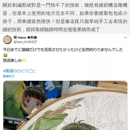
關於刺繡那絕對是一門快不了的技術，雖然有縫紉機這種機
器，但基本上使用的地方完全不同，如果你要縫製包包或小
袋子，用車縫當然很快！但是像這樣只能單純手工去表現的
縫紉技術，就得靠經驗跟時間去慢慢累積而成了