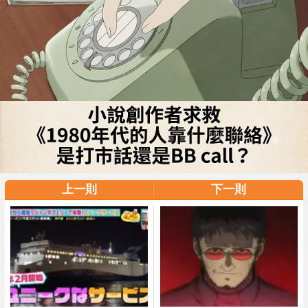
上一則
下一則