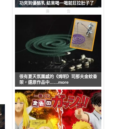
功夾到優酪乳 結果喝一喝就狂拉肚子了
廣告
很有夏天氛圍感的《姆明》司那夫金蚊香
架，還原作品中……more