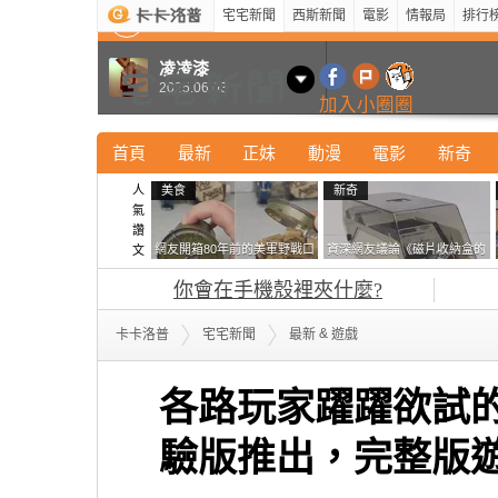
宅宅新聞
西斯新聞
電影
情報局
排行
最新
新奇
正妹
寵物
型男
Kuso
科技
凌凌漆
2025.06.03
加入小圈圈
首頁
最新
正妹
動漫
電影
新奇
人
美食
新奇
氣
讚
網友開箱80年前的美軍野戰口
資深網友議論《磁片收納盒的
文
糧 罐頭本身保存良好，但裡
鎖有什麼用》想偷的話整盒拿
你會在手機殼裡夾什麼?
面的味道...
走不就好了嗎？
&
卡卡洛普
宅宅新聞
最新
遊戲
各路玩家躍躍欲試的《
驗版推出，完整版遊