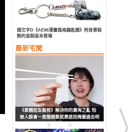
頭文字D《AE86漫畫風格鑰匙圈》附背景裝
飾的盒裝版本登場
最新宅聞
《素麵造型髮梳》解決你的瀏海之亂 怕
被人誤會一直撥頭髮就靠這招掩蓋過去吧
(笑)
廣告