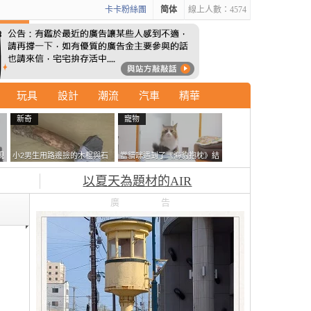
卡卡粉絲團
简体
線上人數：4574
玩具
設計
潮流
汽車
精華
新奇
寵物
現
小2男生用路邊撿的木棍與石
當貓咪遇到了《海豹抱枕》結
忘
頭做成了《石斧》馬麻打開書
果玩了10天後，海豹一整個走
以夏天為題材的AIR
包嚇一跳怎麼會有這種東
鐘笑翻網友
西！？
廣告