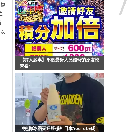
怪物
之
遊
可以
【尋人啟事】那個最近人品爆發的朋友快
來看~
《迷你冰箱夾娃娃機》日本YouTube成