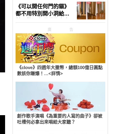
廣告
《clove》四週年大撒幣，總額100億日圓點
數該你賺爆！…<詳情>
創作歌手演唱《為重要的人寫的曲子》卻被
吐槽何必拿出來唱給大家聽？