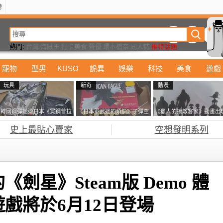
榜
動漫
美食
詭異
娛樂
汽車
電影
遊戲
設計
玩具
潮流
精華
熱門:
台灣
海賊王
打卡美食
聲優
環本橋奈
同人誌
推特話題
韓國恐怖漫畫
寵物
型男
KUSO
詭異
娛樂
科技
美食
遊戲
玩具
新奇
動漫
韓國鋼彈迷遊日本《買鋼普拉
《日本軍武迷的煩惱》子彈空
《獵人的揍敵客家》動畫出
塞不進行李箱》網友們集思廣
盒在日本超級貴 美國網友直
的這個剪影是誰？你是不是
史上最貼心賣家
空想發明系列
益提供解方了……
接一大箱寄給他了
記還有這號人物了
劍星》Steam版 Demo 體
戲將於6月12日登場