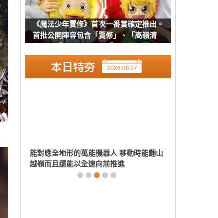
《魔法少年賈修》首次一番賞確定推出。
首批公開陣容包含「賈修」、「高嶺清
人」、「巴爾可」以及「凱喬美」模型
2026.08.07