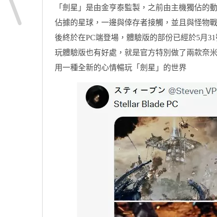
「劍星」是由金亨泰監製，之前由主機獨佔的
佔據的星球，一邊與倖存者接觸，並且與怪物戰鬥
後終於在PC端登場，體驗版的部份已經於5月3
玩體驗版也有好處，就是官方特別做了兩款奈
用一種全新的心情暢玩「劍星」的世界