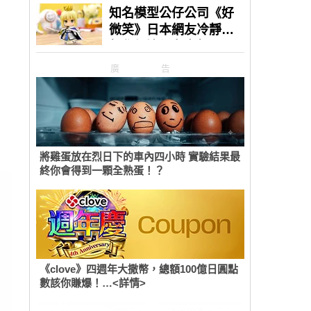
廣告
將雞蛋放在烈日下的車內四小時 實驗結果最
終你會得到一顆全熟蛋！？
《clove》四週年大撒幣，總額100億日圓點
數該你賺爆！…<詳情>