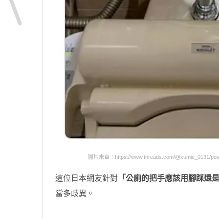
圖片來自：https://www.threads.com/@kumie_0131/po
這位日本網友針對
「公廁的把手應該用腳踩還
當多歧異。