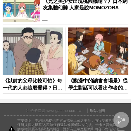
© 卡卡洛普 www.gamme.com.tw |
網站地圖
重要聲明：本網站為提供內容及檔案上載之平台，內容發佈者請確
保所提供之檔案/內容無任何違法或牴觸法令之虞。卡卡洛普無法調
解版權歸屬等相關法律糾紛，對所有上載之檔案和內容不負任何法