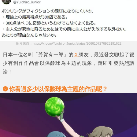
圖片來自：https://x.com/Yuichiro_Junior/status/2066107276923191622
日本一位名叫
「芳賀有一郎」
的
Ｘ
網友，最近發文聊起了很
少有創作作品會以
保齡球
為主題的現象，隨即引發熱烈議
論！
你看過多少以保齡球為主題的作品呢？