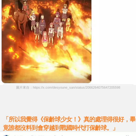
圖片來自：https://x.com/desyoune_san/status/2066264075647205598
「所以我覺得《保齡球少女！》真的處理得很好，畢
竟誰都沒料到會穿越到戰國時代打保齡球。」