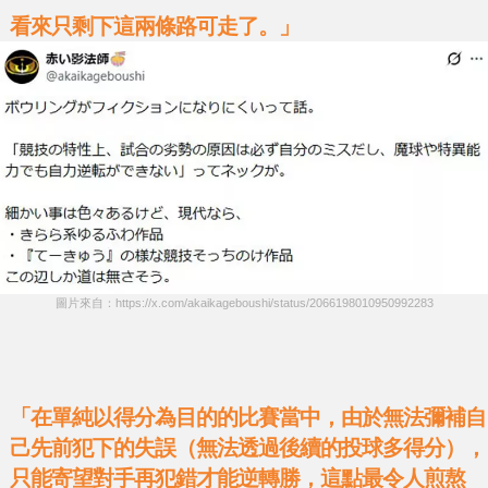
看來只剩下這兩條路可走了。」
圖片來自：https://x.com/akaikageboushi/status/2066198010950992283
「在單純以得分為目的的比賽當中，由於無法彌補自
己先前犯下的失誤（無法透過後續的投球多得分），
只能寄望對手再犯錯才能逆轉勝，這點最令人煎熬