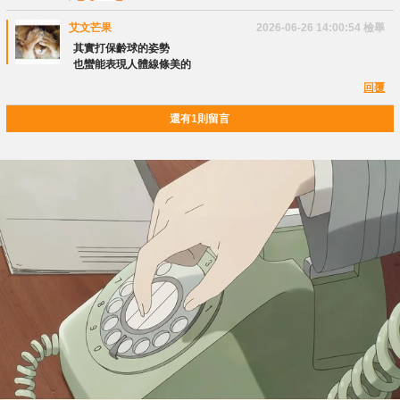
艾文芒果
2026-06-26 14:00:54
檢舉
其實打保齡球的姿勢
也蠻能表現人體線條美的
回覆
還有1則留言