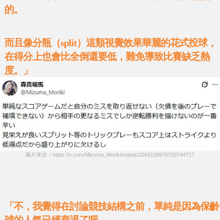
的。
而且像分瓶（split）這類視覺效果華麗的花式投球，
在得分上也會比全倒還要低，難免導致比賽缺乏熱
度。」
圖片來自：https://x.com/Mizuma_Moriki/status/2066158676759744717
「不，我覺得在討論競技結構之前，單純是因為保齡
球的人氣已經衰退了吧。