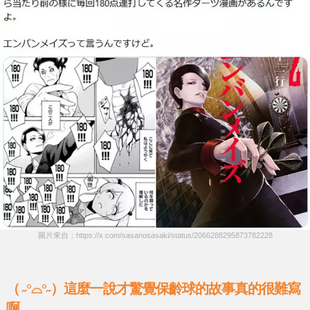
圖片來自：https://x.com/sasanosasaki/status/2066288295873782228
（ ˶°⌓°˶）這麼一說才驚覺保齡球的故事真的很難寫
啊……