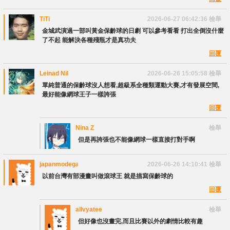
TiTi
2026-06-27 06:42:36
檢舉
金城武演過一部叫黃金保齡球的日劇 可以參考看看 打出全倒沒什麼
了不起 能解決各種殘瓶才是真功夫
回覆
Leinad Nil
2026-06-26 15:05:58
檢舉
單純普通的保齡球沒人想看,超級系全種類運動大賽,才有發展空間,
最好能像網球王子一樣誇張
回覆
Nina Z
檢舉
但是再誇張也不能像網球一樣直接打對手啊
japanmodegame
2026-06-26 14:10:41
檢舉
以前台灣有部漫畫叫做滾球王 就是描寫保齡球的
回覆
allvyatee
檢舉
但好像也沒畫完,而且比賽以外的劇情比較有趣