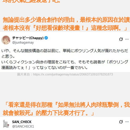
無論提出多少適合創作的理由，最根本的原因在於讀
者根本沒有『好想看保齡球漫畫！』這種念頭啊。」
圖片來自：https://x.com/junhagemay/status/2066371091078291873
「看來還是得在那種『如果無法將人肉球瓶擊倒，我
就會被殺死』的壓力下比賽才行了。」