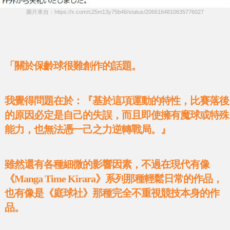
圖片來自：https://x.com/c25m13y75b46/status/2066164810635776027
「關於保齡球很難創作的話題。
我覺得問題在於：『基於這項運動的特性，比賽落後
的原因必定是自己的失誤，而且即使擁有魔球或特殊
能力，也無法憑一己之力逆轉戰局。』
雖然還有各種細微的影響因素，不過在現代有像
《Manga Time Kirara》系列那種輕鬆日常的作品，
也有像是《庭球社》那種完全不重視競技本身的作
品。