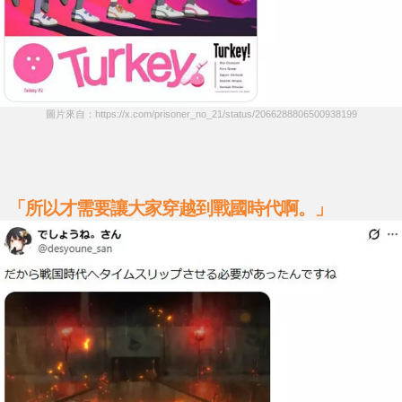
圖片來自：https://x.com/prisoner_no_21/status/2066288806500938199
「所以才需要讓大家穿越到戰國時代啊。」