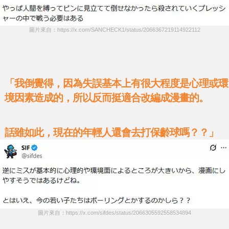
圖片來自：https://x.com/SANCHECK1/status/2066367219114922112
「我倒覺得，因為失誤基本上有很大程度是心理或環
境因素造成的，所以反而挺適合改編成漫畫的。
話雖如此，現在的年輕人還會去打保齡球嗎？？」
圖片來自：https://x.com/sifdes/status/2066305592558534894