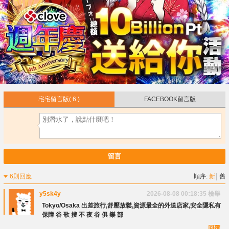
宅宅留言版
( 6 )
FACEBOOK留言版
留言
6則回應
順序:
新
│
舊
y5sk4y
2026-08-08 00:18:35
檢舉
Tokyo/Osaka 出差旅行,舒壓放鬆,資源最全的外送店家,安全隱私有
保障 谷 歌 搜 不 夜 谷 俱 樂 部
回覆