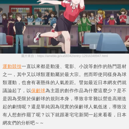
圖片來自：https://ameblo.jp/xa58342/entry-12916348947.html
運動競技
一直以來都是動漫、電影、小說等創作的熱門題材
之一，其中又以
球類運動
屬於最大宗。然而即使同樣身為
球
類運動
，也會有著懸殊的人氣差距。譬如最近日本網友們就
議論起了，以
保齡球
為主題的創作作品為什麼這麼少？是不
是因為受限於保齡球的規則本身，導致非常難以營造高潮迭
起的劇情呢？還是單純因為現實的保齡球人氣低迷，導致沒
有人想創作罷了呢？以下就跟著
宅宅新聞
一起來看看，日本
網友們的分析吧～～