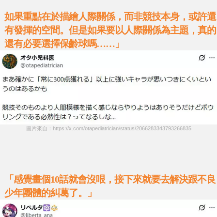
如果重點在於描繪人際關係，而非競技本身，或許還
有發揮的空間。但是如果要以人際關係為主題，真的
還有必要選擇保齡球嗎……」
圖片來自：https://x.com/otapediatrician/status/2066283343793266835
「感覺畫個10話就會沒哏，接下來就要去解決跟不良
少年團體的糾葛了。」