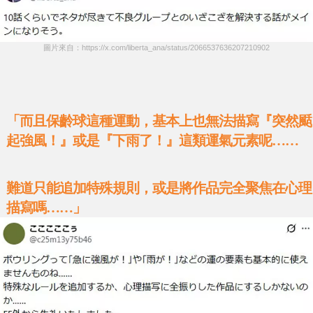
圖片來自：https://x.com/liberta_ana/status/2066537636207210902
「而且保齡球這種運動，基本上也無法描寫『突然颳
起強風！』或是『下雨了！』這類運氣元素呢……
難道只能追加特殊規則，或是將作品完全聚焦在心理
描寫嗎……」