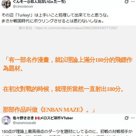
圖片來自：https://x.com/cirnolancer/status/2066158594387771567
「有一部名作漫畫，就以理論上滿分180分的飛鏢作
為題材。
在初次對戰的時候，就理所當然一直射出180分。
那部作品叫做《ENBAN MAZE》。」