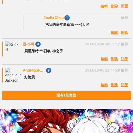
編輯
刪除
回覆
Joelio Chou
檢舉
把我的童年還給我 ~~~(大哭
編輯
刪除
游.小可
2011-10-30 20:00:12
檢舉
貝黑萊特!!!!召喚 .神之手
編輯
刪除
回覆
Angelique
2011-10-05 21:44:28
檢舉
Jackson
好詭異
編輯
刪除
回覆
還有1則留言