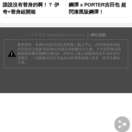
© 卡卡洛普 www.gamme.com.tw |
網站地圖
重要聲明：本網站為提供內容及檔案上載之平台，內容發佈者請確
保所提供之檔案/內容無任何違法或牴觸法令之虞。卡卡洛普無法調
解版權歸屬等相關法律糾紛，對所有上載之檔案和內容不負任何法
律責任，一切檔案內容及言論為內容發佈者個人意見，並非本網站
立場。