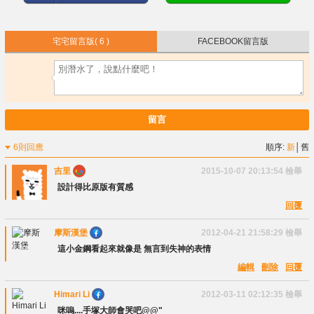
宅宅留言版
( 6 )
FACEBOOK留言版
留言
6則回應
順序:
新
│
舊
吉里
2015-10-07 20:13:54
檢舉
設計得比原版有質感
回覆
摩斯漢堡
2012-04-21 21:58:29
檢舉
這小金鋼看起來就像是 無言到失神的表情
編輯
刪除
回覆
Himari Li
2012-03-11 02:12:35
檢舉
咪嗚....手塚大師會哭吧@@"