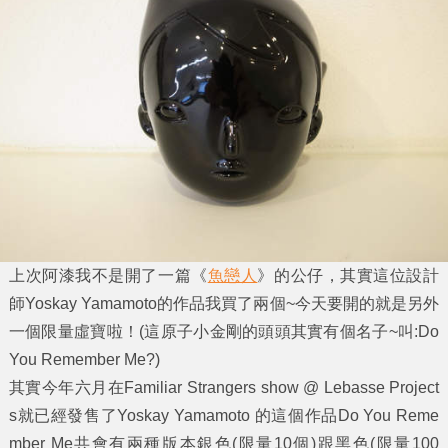
上次阿漆我不是開了一篇《
魚戀人
》的公仔，其實這位設計
師
Yoskay Yamamoto
的作品我買了兩個~今天要開的就是另外
一個限量虛寶啦！(這
原子小金剛
的頭頭其實有個名子~叫:
Do
You Remember Me?)
其實今年六月在Familiar Strangers show @ Lebasse Project
s就已經發售了Yoskay Yamamoto 的這個作品
Do You Reme
mber Me
共會有兩種版本銀色(限量10個)跟黑色(限量100