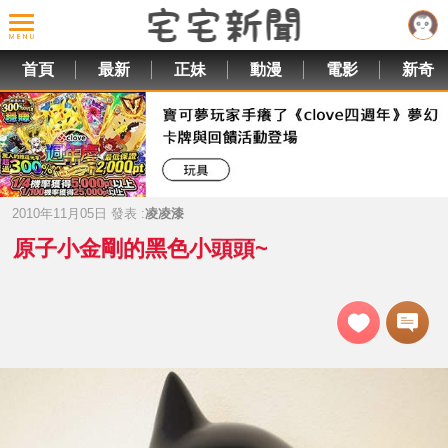
首頁
最新
正妹
動漫
電影
新奇
2010年11月05日 發表 :
凌凌漆
原子小金剛的黑色小頭頭~