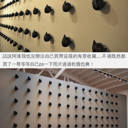
話說阿漆我也沒辦法自己買齊這樣的海景收藏.....不過既然都
買了一尊等等自己ps一下照片過過乾癮也爽！