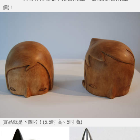
個)！
實品就是下圖啦！(5.5吋 高~ 5吋 寬)