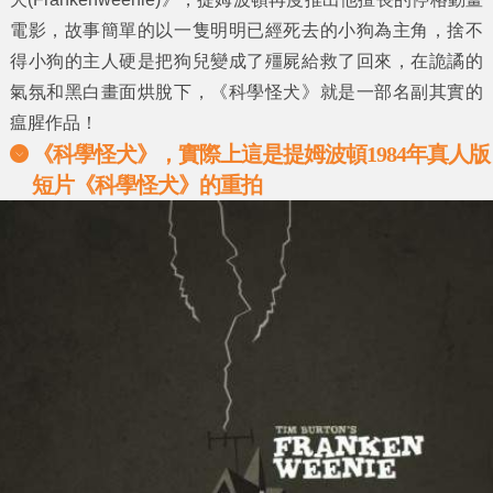
電影，故事簡單的以一隻明明已經死去的小狗為主角，捨不
得小狗的主人硬是把狗兒變成了殭屍給救了回來，在詭譎的
氣氛和黑白畫面烘脫下，《
科學怪犬
》就是一部名副其實的
瘟腥作品！
《科學怪犬》，實際上這是提姆波頓1984年真人版
短片《科學怪犬》的重拍