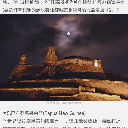
劫、2件銀行搶劫 、87件謀殺和204件搶劫和暴力傷害事件
(喜歡打擊犯罪的超級英雄都應該搬到哥倫比亞定居才對...)
圖片來自：allwomenstalk
▼5.巴布亞新幾內亞(Papua New Guinea)
全世界謀殺率最高的國家之一，舉凡武裝搶劫、攔車打劫、