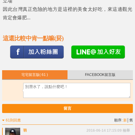
立場
因此台灣真正危險的地方是這裡的美食太好吃，來這邊觀光
肯定會爆肥...
這還比較中肯一點嘛(菸)
宅宅留言版
( 61 )
FACEBOOK留言版
留言
61則回應
順序:
新
│
舊
羽
2016-06-14 17:15:09
檢舉