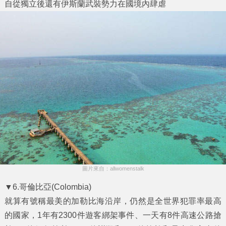
自從獨立後還有伊斯蘭武裝勢力在國境內肆虐
圖片來自：allwomenstalk
▼6.哥倫比亞(Colombia)
就算有號稱最美的加勒比海沿岸，仍然是全世界犯罪率最高
的國家，1年有2300件遊客綁架事件、一天有8件高速公路搶