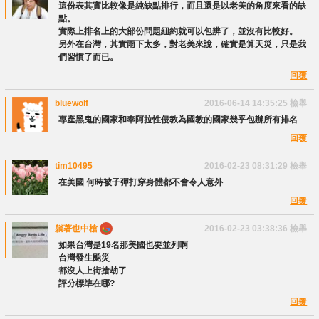
這份表其實比較像是純缺點排行，而且還是以老美的角度來看的缺
點。
實際上排名上的大部份問題紐約就可以包辨了，並沒有比較好。
另外在台灣，其實雨下太多，對老美來說，確實是算天災，只是我
們習慣了而已。
回覆
bluewolf
2016-06-14 14:35:25
檢舉
專產黑鬼的國家和奉阿拉性侵教為國教的國家幾乎包辦所有排名
回覆
tim10495
2016-02-23 08:31:29
檢舉
在美國 何時被子彈打穿身體都不會令人意外
回覆
躺著也中槍
2016-02-23 03:38:36
檢舉
如果台灣是19名那美國也要並列啊
台灣發生颱災
都沒人上街搶劫了
評分標準在哪?
回覆