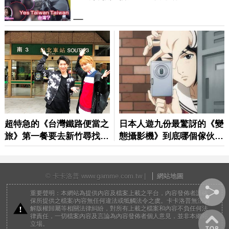
© 卡卡洛普 www.gamme.com.tw |
網站地圖
重要聲明：本網站為提供內容及檔案上載之平台，內容發佈者請確
保所提供之檔案/內容無任何違法或牴觸法令之虞。卡卡洛普無法調
解版權歸屬等相關法律糾紛，對所有上載之檔案和內容不負任何法
律責任，一切檔案內容及言論為內容發佈者個人意見，並非本網站
立場。