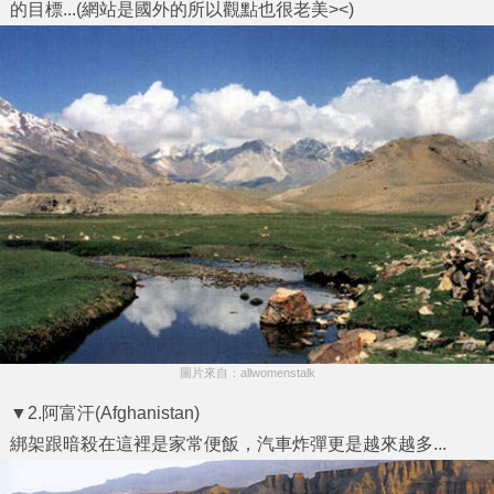
的目標...(網站是國外的所以觀點也很老美><)
圖片來自：allwomenstalk
▼2.阿富汗(Afghanistan)
綁架跟暗殺在這裡是家常便飯，汽車炸彈更是越來越多...