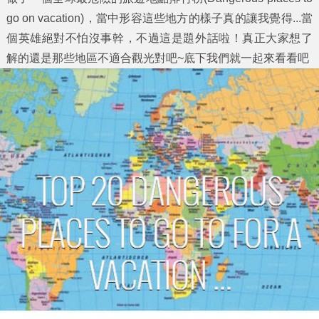
go on vacation)，當中形容這些地方的樣子真的讓我覺得...當
個英雄絕對不怕沒事幹，不過這是題外話啦！真正大家想了
解的還是那些地區不適合觀光對吧~底下我們就一起來看看吧