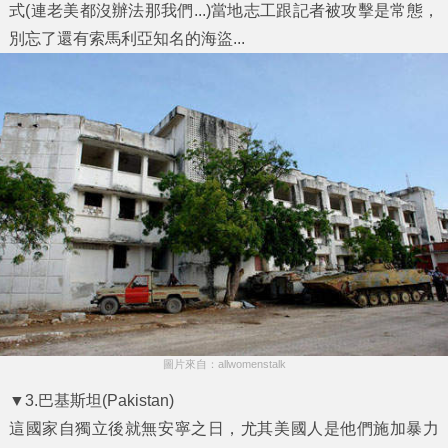
式(連老美都沒辦法那我們...)當地志工跟記者被攻擊是常態，
別忘了還有索馬利亞知名的海盜...
圖片來自：allwomenstalk
▼3.巴基斯坦(Pakistan)
這國家自獨立後就無安寧之日，尤其美國人是他們施加暴力