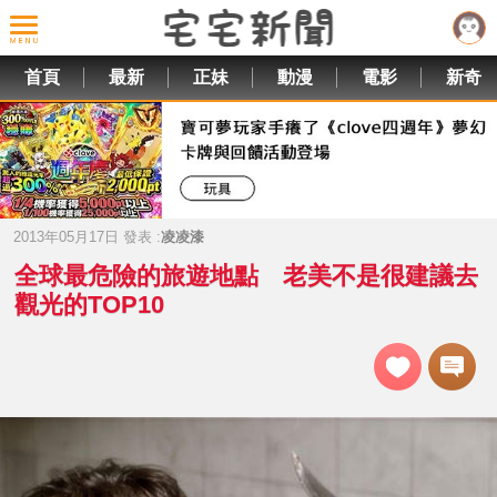
首頁
最新
正妹
動漫
電影
新奇
2013年05月17日 發表 :
凌凌漆
全球最危險的旅遊地點 老美不是很建議去
觀光的TOP10