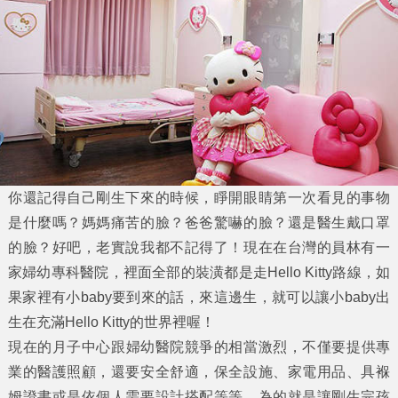
你還記得自己剛生下來的時候，睜開眼睛第一次看見的事物
是什麼嗎？媽媽痛苦的臉？爸爸驚嚇的臉？還是醫生戴口罩
的臉？好吧，老實說我都不記得了！現在在台灣的員林有一
家
婦幼專科醫院
，裡面全部的裝潢都是走
Hello Kitty
路線，如
果家裡有小baby要到來的話，來這邊生，就可以讓小baby出
生在充滿Hello Kitty的世界裡喔！
現在的
月子中心
跟
婦幼醫院
競爭的相當激烈，不僅要提供專
業的醫護照顧，還要安全舒適，保全設施、家電用品、具褓
姆證書或是依個人需要設計搭配等等，為的就是讓剛生完孩