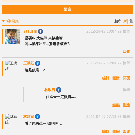
留言
8則回應
順序:
新
│
舊
Yasushi
2012-10-17 10:07:29
檢舉
是要叫 大貓咪 來接生嘛....
阿....鼠年出生...驚嚇會破表ㄟ
回覆
王洪鈺
2011-11-02 17:08:22
檢舉
這是飯店...？
編輯
刪除
回覆
林政言
檢舉
住進去一定很貴.....
編輯
刪除
林靖媗
2011-07-07 07:13:38
檢舉
看了想再生一胎!呵呵…
編輯
刪除
回覆