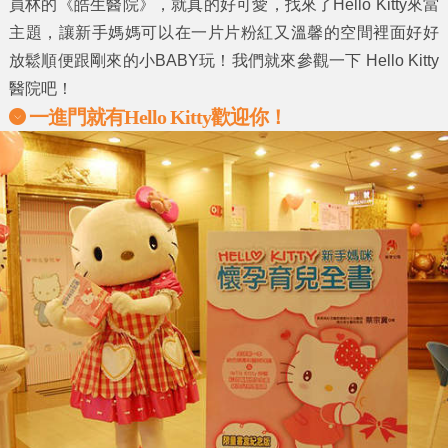
員林的《
皓生醫院
》，就真的好可愛，找來了
Hello Kitty
來當
主題，讓新手媽媽可以在一片片粉紅又溫馨的空間裡面好好
放鬆順便跟剛來的小BABY玩！我們就來參觀一下
Hello Kitty
醫院
吧！
一進門就有Hello Kitty歡迎你！