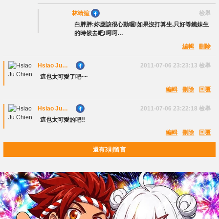
林靖媗
檢舉
白胖胖:妳應該很心動喔!如果沒打算生,只好等鐵妹生
的時候去吧!呵呵…
編輯
刪除
Hsiao Ju
2011-07-06 23:23:13
檢舉
Chien
這也太可愛了吧~~
編輯
刪除
回覆
Hsiao Ju
2011-07-06 23:22:18
檢舉
Chien
這也太可愛的吧!!
編輯
刪除
回覆
還有3則留言