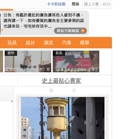
卡卡粉絲團
简体
線上人數：4574
玩具
設計
潮流
汽車
精華
寵物
新奇
石
當貓咪遇到了《海豹抱枕》結
《日本軍武迷的煩惱》子彈空
書
果玩了10天後，海豹一整個走
盒在日本超級貴 美國網友直
史上最貼心賣家
鐘笑翻網友
接一大箱寄給他了
廣告