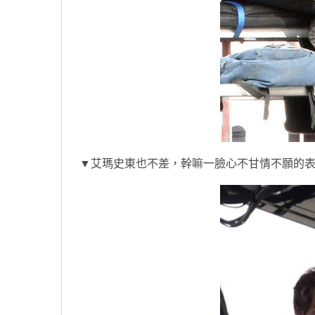
▼艾瑪史東也不差，幹嘛一臉心不甘情不願的