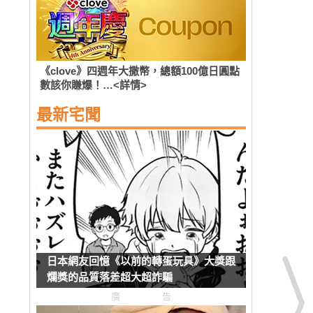
《clove》四週年大撒幣，總額100億日圓點
數該你賺爆！…<詳情>
最新宅聞
日本網友回憶《以前的轉蛋玩具》大獎跟
爛獎的品質落差超大超詐騙
廣告