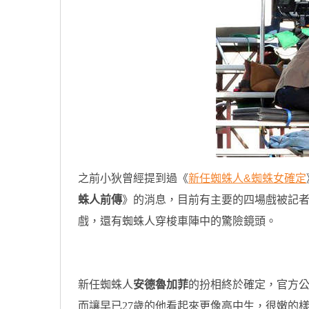
之前小狄曾經提到過《
新任蜘蛛人&蜘蛛女確定
蛛人前傳
》的消息，目前有主要的四場戲被記者
戲，還有蜘蛛人穿梭車陣中的驚險鏡頭。
原汁原味的內容在這裡
新任蜘蛛人
安德魯加菲
的扮相終於確定，官方
而讓早已27歲的他看起來更像高中生，很嫩的樣子