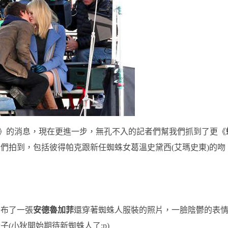
》的消息，現在更進一步，無孔不入的記者們幫我們抓到了更《
們拍到，包括彼得帕克跟新任蜘蛛女葛溫史黛西(艾瑪史東)的吻
公布了一張
安德魯加菲
還穿著蜘蛛人服裝的照片，一臉陰鬱的表
(小狄開始期待新蜘蛛人了:p)