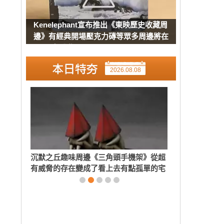
Kenelephant宣布推出《東映歷史收藏周
邊》有經典開場壓克力磚等眾多周邊將在
8月下旬發售
2026.08.08