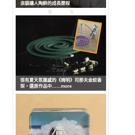
浪貓讓人陶醉的成長歷程
廣告
很有夏天氛圍感的《姆明》司那夫金蚊香
架，還原作品中……more