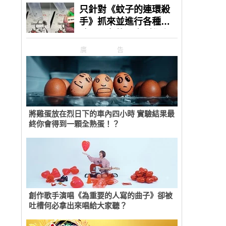
廣告
將雞蛋放在烈日下的車內四小時 實驗結果最
終你會得到一顆全熟蛋！？
創作歌手演唱《為重要的人寫的曲子》卻被
吐槽何必拿出來唱給大家聽？