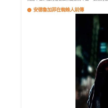
安德魯加菲在蜘蛛人前傳