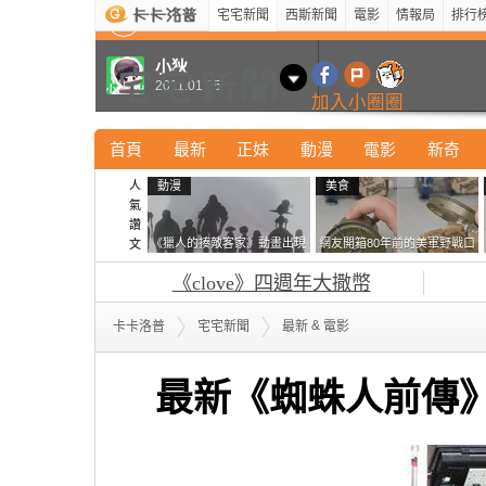
宅宅新聞
西斯新聞
電影
情報局
排行
最新
新奇
正妹
寵物
型男
Kuso
科技
小狄
2011.01.25
加入小圈圈
首頁
最新
正妹
動漫
電影
新奇
人
動漫
美食
氣
讚
《獵人的揍敵客家》動畫出現
網友開箱80年前的美軍野戰口
文
的這個剪影是誰？你是不是忘
糧 罐頭本身保存良好，但裡
《clove》四週年大撒幣
記還有這號人物了
面的味道...
&
卡卡洛普
宅宅新聞
最新
電影
最新《蜘蛛人前傳