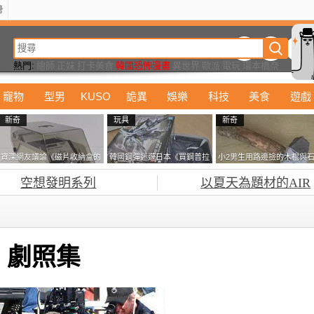
榜
動漫
美食
詭異
娛樂
汽車
電影
遊戲
設計
玩具
潮流
精華
熱門:
繪師
正妹
打卡美食
韓國恐怖漫畫
異世界
歐派
電玩
環本橋奈
寵物
型男
KUSO
詭異
娛樂
科技
美食
遊戲
新奇
玩具
新奇
資深網友議論《磁片收納盒的
韓國鋼彈迷遊日本《買鋼普拉
小2男生用路邊撿的木棍與
鎖有什麼用》想偷的話整盒拿
塞不進行李箱》網友們集思廣
頭做成了《石斧》馬麻打開
空想發明系列
以夏天為題材的AIR
走不就好了嗎？
益提供解方了……
包嚇一跳怎麼會有這種東
西！？
》劇照集