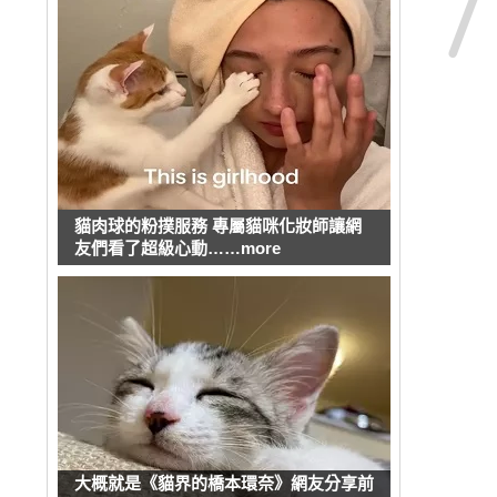
貓肉球的粉撲服務 專屬貓咪化妝師讓網
友們看了超級心動……more
大概就是《貓界的橋本環奈》網友分享前