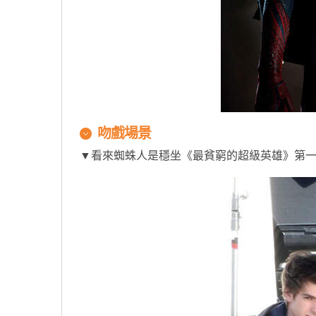
吻戲場景
▼看來蜘蛛人是穩坐《最貧窮的超級英雄》第