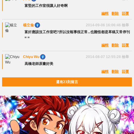
富堅的工作室很讓人好奇啊
編輯
刪除
回覆
楊立倫
2014-09-06 16:06:46
檢舉
富奸應該沒工作室吧?所以沒報導很正常...也難怪都是草稿又常停刊
= =
編輯
刪除
回覆
Chiyu Wu
2014-08-07 12:55:28
檢舉
高橋老師原畫好美
編輯
刪除
回覆
還有23則留言