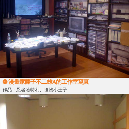
漫畫家藤子不二雄A的工作室寫真
作品：忍者哈特利、怪物小王子