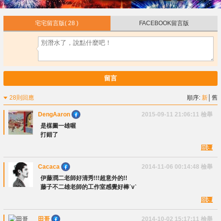
宅宅留言版
( 28 )
FACEBOOK留言版
留言
28則回應
順序:
新
│
舊
DengAaron
2015-09-11 21:06:11
檢舉
是楳圖一雄喔
打錯了
回覆
Cacaca
2014-11-06 00:14:48
檢舉
伊藤潤二老師好清秀!!!超意外的!!
藤子不二雄老師的工作室感覺好棒ˊvˋ
回覆
田哥
2014-10-02 15:17:11
檢舉