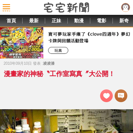
首頁
最新
正妹
動漫
電影
新奇
2010年09月10日 發表 :
凌凌漆
漫畫家的神秘〝工作室寫真〞大公開！