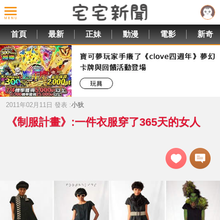
首頁
最新
正妹
動漫
電影
新奇
2011年02月11日 發表 :
小狄
《制服計畫》:一件衣服穿了365天的女人