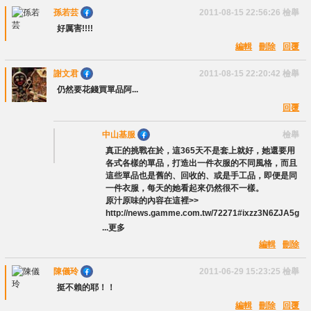
孫若芸
2011-08-15 22:56:26
檢舉
好厲害!!!!
編輯
刪除
回覆
謝文君
2011-08-15 22:20:42
檢舉
仍然要花錢買單品阿...
回覆
中山基服
檢舉
真正的挑戰在於，這365天不是套上就好，她還要用
各式各樣的單品，打造出一件衣服的不同風格，而且
這些單品也是舊的、回收的、或是手工品，即便是同
一件衣服，每天的她看起來仍然很不一樣。
原汁原味的內容在這裡>>
http://news.gamme.com.tw/72271#ixzz3N6ZJA5g
...更多
編輯
刪除
陳儀玲
2011-06-29 15:23:25
檢舉
挺不賴的耶！！
編輯
刪除
回覆