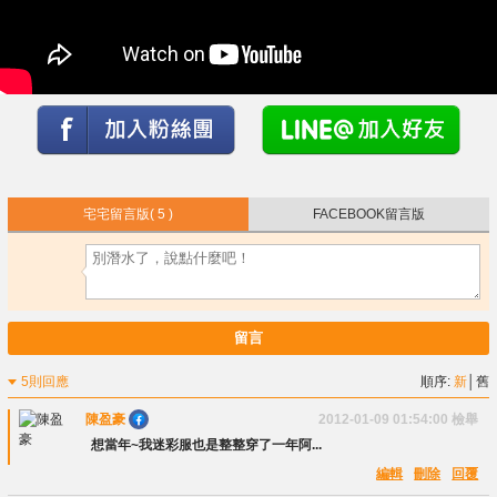
宅宅留言版
( 5 )
FACEBOOK留言版
留言
5則回應
順序:
新
│
舊
陳盈豪
2012-01-09 01:54:00
檢舉
想當年~我迷彩服也是整整穿了一年阿...
編輯
刪除
回覆