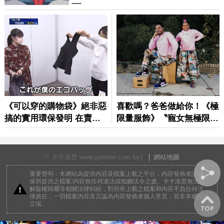
© 卡卡洛普 www.gamme.com.tw |
網站地圖
重要聲明：本網站為提供內容及檔案上載之平台，內容發佈者請確
保所提供之檔案/內容無任何違法或牴觸法令之虞。卡卡洛普無法調
解版權歸屬等相關法律糾紛，對所有上載之檔案和內容不負任何法
律責任，一切檔案內容及言論為內容發佈者個人意見，並非本網站
立場。