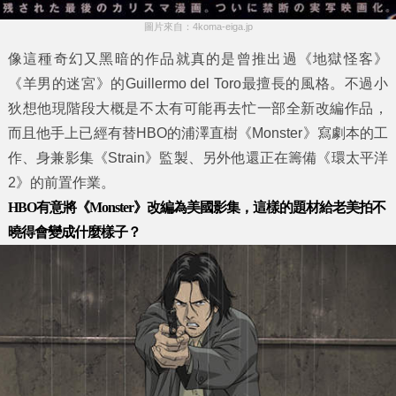
圖片來自：4koma-eiga.jp
像這種奇幻又黑暗的作品就真的是曾推出過《地獄怪客》
《羊男的迷宮》的Guillermo del Toro最擅長的風格。不過小
狄想他現階段大概是不太有可能再去忙一部全新改編作品，
而且他手上已經有替HBO的浦澤直樹《Monster》寫劇本的工
作、身兼影集《Strain》監製、另外他還正在籌備《環太平洋
2》的前置作業。
HBO有意將《Monster》改編為美國影集，這樣的題材給老美拍不
曉得會變成什麼樣子？