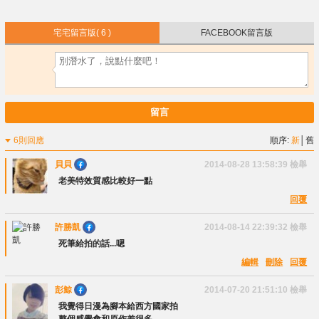
宅宅留言版
( 6 )
FACEBOOK留言版
留言
6則回應
順序:
新
│
舊
貝貝
2014-08-28 13:58:39
檢舉
老美特效質感比較好一點
回覆
許勝凱
2014-08-14 22:39:32
檢舉
死筆給拍的話...嗯
編輯
刪除
回覆
彭鯨
2014-07-20 21:51:10
檢舉
我覺得日漫為腳本給西方國家拍
整個感覺會和原作差很多