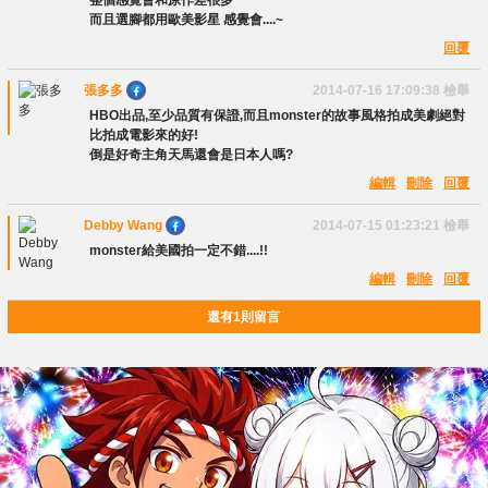
而且選腳都用歐美影星 感覺會....~
回覆
張多多
2014-07-16 17:09:38
檢舉
HBO出品,至少品質有保證,而且monster的故事風格拍成美劇絕對
比拍成電影來的好!
倒是好奇主角天馬還會是日本人嗎?
編輯
刪除
回覆
Debby Wang
2014-07-15 01:23:21
檢舉
monster給美國拍一定不錯....!!
編輯
刪除
回覆
還有1則留言