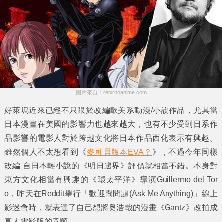
圖片來自：retornoanime.com
好萊塢近來已經不只限於改編歐美系動漫/小說作品，尤其當
日本漫畫在美國的影響力也越來越大，也有不少受到日系作
品影響的電影人對於跨越文化將日本作品西化表示有興趣。
雖然個人不太想看到《
麥可貝版本EVA？
》，不過今年同樣
改編 自日本輕小說的《明日邊界》評價就相當不錯。本身對
東方文化相當有興趣的《環太平洋》導演
Guillermo del Tor
o
，昨天在Reddit舉行「歡迎問問題(Ask Me Anything)」線上
影迷會時，就表達了自己想將奥浩哉的漫畫《
Gantz
》改拍成
真人電影版的意願。