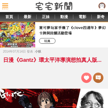
首頁
最新
正妹
動漫
電影
新奇
2014年07月14日 發表 :
小狄
日漫《Gantz》環太平洋導演想拍真人版...