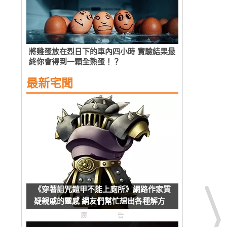
將雞蛋放在烈日下的車內四小時 實驗結果最
終你會得到一顆全熟蛋！？
最新宅聞
《穿著詛咒鎧甲不能上廁所》網路作家質
疑親戚的靈感 網友們幫忙想出各種解方
了
廣告