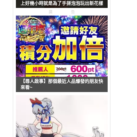
上好幾小時就是為了手搓泡泡玩出新花樣
廣告
【尋人啟事】那個最近人品爆發的朋友快
來看~