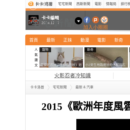
宅宅新聞
西斯新聞
電影
情報局
排行
最新
新奇
正妹
寵物
型男
Kuso
科技
卡卡編輯
2014.12.17
加入小圈圈
首頁
最新
正妹
動漫
電影
新奇
人
寵物
新奇
氣
讚
當貓咪遇到了《海豹抱枕》結
小2男生用路邊撿的木棍與石
文
果玩了10天後，海豹一整個走
頭做成了《石斧》馬麻打開書
火影忍者冷知識
鐘笑翻網友
包嚇一跳怎麼會有這種東
西！？
&
卡卡洛普
宅宅新聞
最新
汽車
2015《歐洲年度