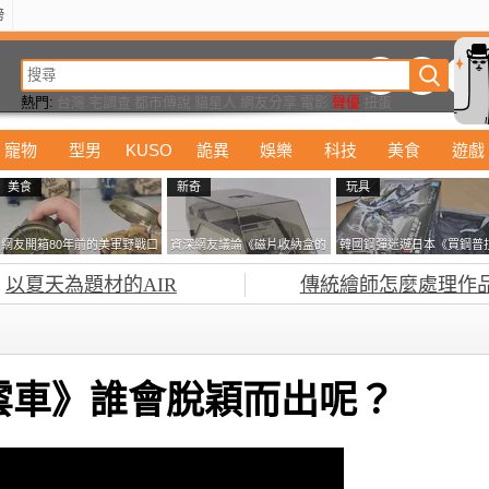
榜
動漫
美食
詭異
娛樂
汽車
電影
遊戲
設計
玩具
潮流
精華
熱門:
台灣
宅調查
都市傳說
貓星人
網友分享
電影
聲優
扭蛋
寵物
型男
KUSO
詭異
娛樂
科技
美食
遊戲
美食
新奇
玩具
網友開箱80年前的美軍野戰口
資深網友議論《磁片收納盒的
韓國鋼彈迷遊日本《買鋼普
糧 罐頭本身保存良好，但裡
鎖有什麼用》想偷的話整盒拿
塞不進行李箱》網友們集思
以夏天為題材的AIR
傳統繪師怎麼處理作
面的味道...
走不就好了嗎？
益提供解方了……
風雲車》誰會脫穎而出呢？