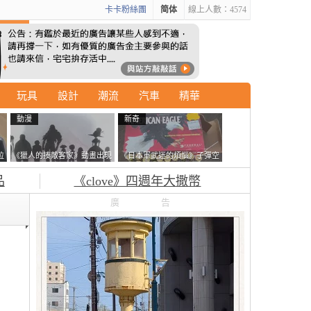
卡卡粉絲團
简体
線上人數：4574
玩具
設計
潮流
汽車
精華
動漫
新奇
拉
《獵人的揍敵客家》動畫出現
《日本軍武迷的煩惱》子彈空
廣
的這個剪影是誰？你是不是忘
盒在日本超級貴 美國網友直
品
《clove》四週年大撒幣
記還有這號人物了
接一大箱寄給他了
廣告