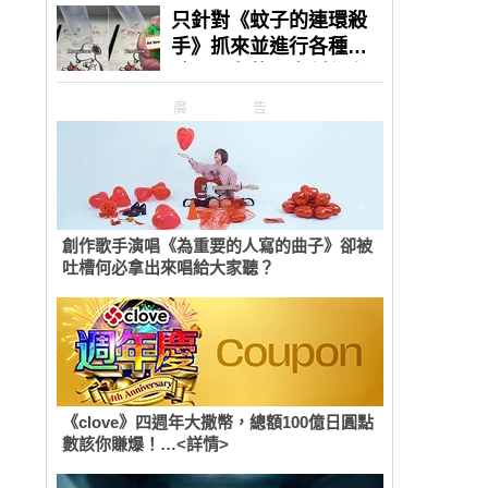
廣告
創作歌手演唱《為重要的人寫的曲子》卻被
吐槽何必拿出來唱給大家聽？
《clove》四週年大撒幣，總額100億日圓點
數該你賺爆！…<詳情>