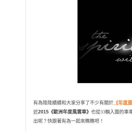
有為陸陸續續和大家分享了不少有關於
《年度
近
2015《歐洲年度風雲車》
也從33輛入圍的
出呢？快跟著有為一起來瞧瞧吧！