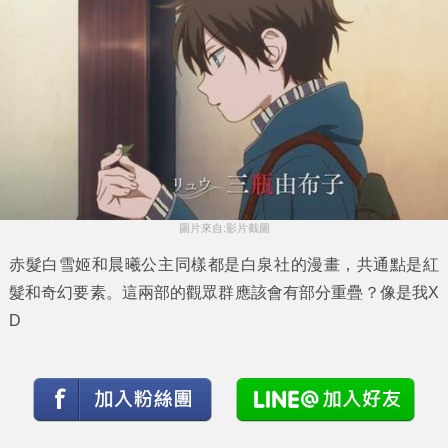
圖片來自:影片截圖
赤髮白雪姬和晨曦公主同樣都是白泉社的漫畫，共通點是紅
髮和奇幻要素。這兩部的觀眾群應該會有部分重疊？像是我X
D