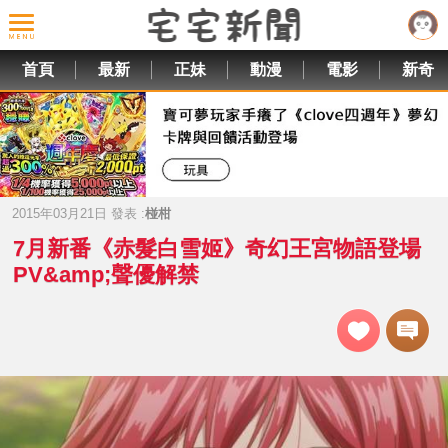
首頁
最新
正妹
動漫
電影
新奇
2015年03月21日 發表 :
椪柑
7月新番《赤髮白雪姬》奇幻王宮物語登場
PV&amp;聲優解禁