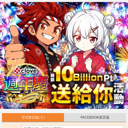
宅宅留言版
( 3 )
FACEBOOK留言版