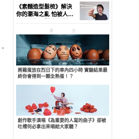
廣告
信。
將雞蛋放在烈日下的車內四小時 實驗結果最
終你會得到一顆全熟蛋！？
創作歌手演唱《為重要的人寫的曲子》卻被
吐槽何必拿出來唱給大家聽？