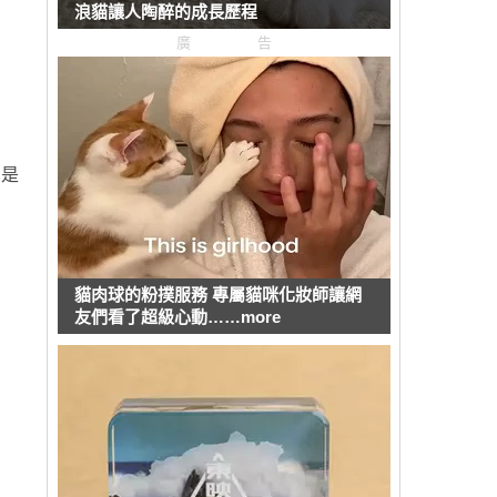
浪貓讓人陶醉的成長歷程
廣告
的是
貓肉球的粉撲服務 專屬貓咪化妝師讓網
友們看了超級心動……more