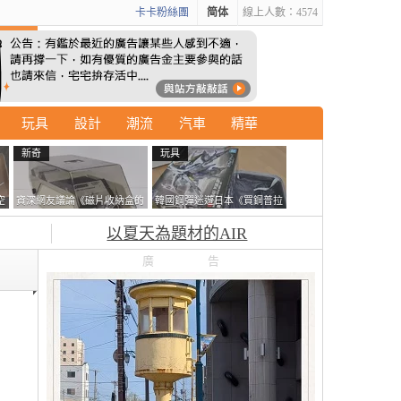
卡卡粉絲團
简体
線上人數：4574
玩具
設計
潮流
汽車
精華
新奇
玩具
空
資深網友議論《磁片收納盒的
韓國鋼彈迷遊日本《買鋼普拉
鎖有什麼用》想偷的話整盒拿
塞不進行李箱》網友們集思廣
以夏天為題材的AIR
走不就好了嗎？
益提供解方了……
廣告