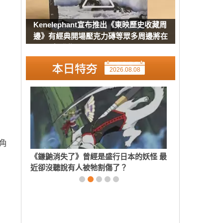
Kenelephant宣布推出《東映歷史收藏周
邊》有經典開場壓克力磚等眾多周邊將在
8月下旬發售
2026.08.08
角