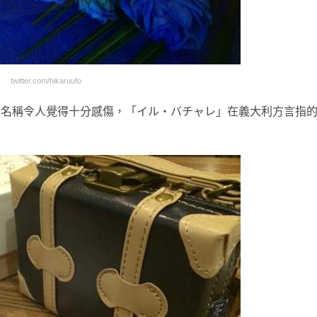
twitter.com/hikaruufo
的名稱令人覺得十分感傷，「イル・バチャレ」在義大利方言指