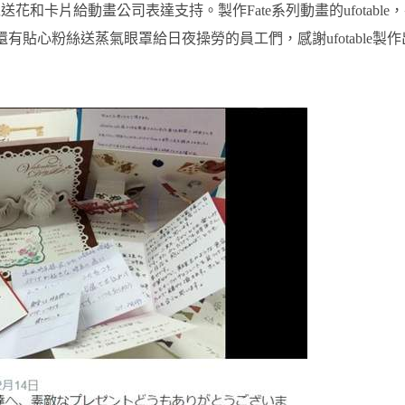
和卡片給動畫公司表達支持。製作Fate系列動畫的ufotable
有貼心粉絲送蒸氣眼罩給日夜操勞的員工們，感謝ufotable製作