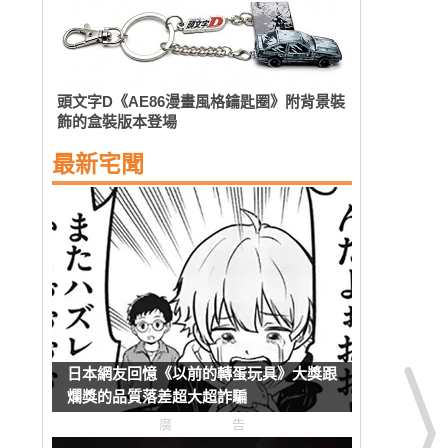
頭文字D《AE86漫畫風格鑰匙圈》附背景裝
飾的盒裝版本登場
最新宅聞
日本網友回憶《以前的轉蛋玩具》大獎跟
爛獎的品質落差超大超詐騙
廣告