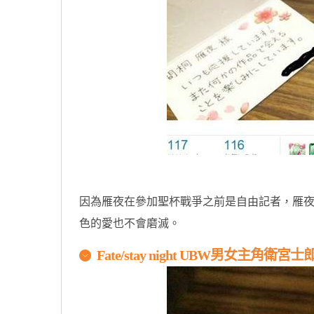
因為雁夜在參加聖杯戰爭之前是自由記者，雁夜收到
色的愛也不會磨滅。
Fate/stay night UBW男女主角衛