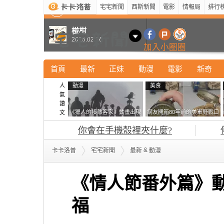
宅宅新聞
西斯新聞
電影
情報局
排行
最新
新奇
正妹
寵物
型男
Kuso
科技
椪柑
2015.02.16
加入小圈圈
首頁
最新
正妹
動漫
電影
新奇
人
動漫
美食
氣
讚
《獵人的揍敵客家》動畫出現
網友開箱80年前的美軍野戰口
文
的這個剪影是誰？你是不是忘
糧 罐頭本身保存良好，但裡
你會在手機殼裡夾什麼?
記還有這號人物了
面的味道...
&
卡卡洛普
宅宅新聞
最新
動漫
《情人節番外篇》
福