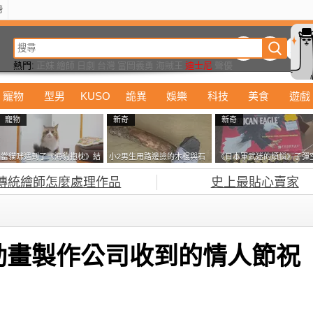
榜
動漫
美食
詭異
娛樂
汽車
電影
遊戲
設計
玩具
潮流
精華
熱門:
正妹
繪師
日劇
台灣
富岡義勇
海賊王
迪士尼
聲優
寵物
型男
KUSO
詭異
娛樂
科技
美食
遊戲
寵物
新奇
新奇
當貓咪遇到了《海豹抱枕》結
小2男生用路邊撿的木棍與石
《日本軍武迷的煩惱》子彈
果玩了10天後，海豹一整個走
頭做成了《石斧》馬麻打開書
盒在日本超級貴 美國網友直
傳統繪師怎麼處理作品
史上最貼心賣家
鐘笑翻網友
包嚇一跳怎麼會有這種東
接一大箱寄給他了
西！？
動畫製作公司收到的情人節祝