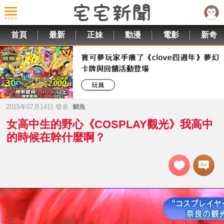
首頁
最新
正妹
動漫
電影
新奇
2015年07月14日 發表 :
鯛魚
女高中生的野心《COSPLAY觀光》我高中
的時候在幹什麼啊？