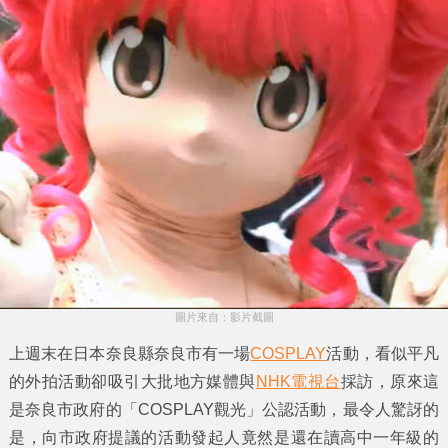
圖片來自：影片截圖
上週末在日本奈良縣奈良市有一場
COSPLAY
活動，看似平凡
的外拍活動卻吸引大批地方媒體與
NHK電視台
採訪，原來這
是奈良市政府的
「COSPLAY觀光」
公認活動，最令人驚訝的
是，向市政府提議的活動發起人竟然是還在讀高中一年級的