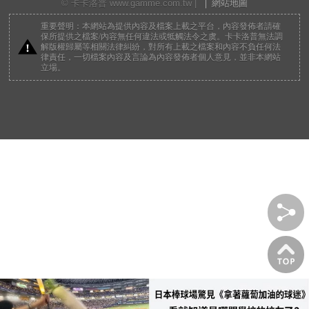
© 卡卡洛普 www.gamme.com.tw |
網站地圖
重要聲明：本網站為提供內容及檔案上載之平台，內容發佈者請確
保所提供之檔案/內容無任何違法或牴觸法令之虞。卡卡洛普無法調
解版權歸屬等相關法律糾紛，對所有上載之檔案和內容不負任何法
律責任，一切檔案內容及言論為內容發佈者個人意見，並非本網站
立場。