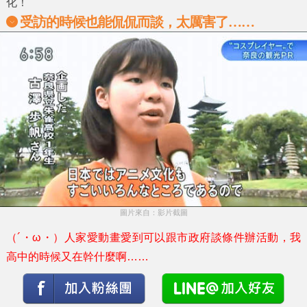
化！
受訪的時候也能侃侃而談，太厲害了……
圖片來自：影片截圖
（´・ω・）人家愛動畫愛到可以跟市政府談條件辦活動，我
高中的時候又在幹什麼啊……