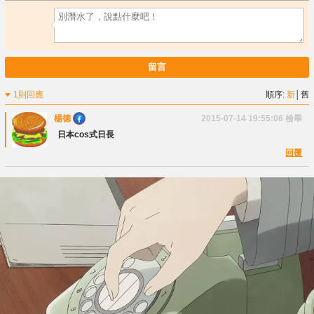
留言
1則回應
順序:
新
│
舊
楊德
2015-07-14 19:55:06
檢舉
日本cos式日長
回覆