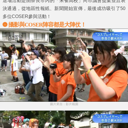
這場活動是由奈良市內的
「朱雀高校」
向市議會提案並且表
決通過，從地區性報紙、新聞開始宣傳，最後成功吸引了50
多位COSER參與活動！
攝影與COSER陣容都是大陣仗！
圖片來自：影片截圖