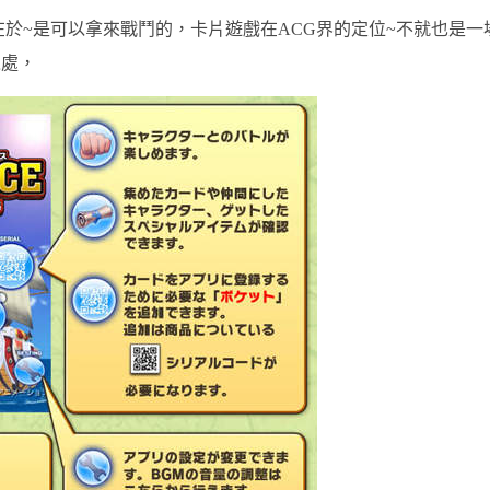
在於~是可以拿來戰鬥的，卡片遊戲在ACG界的定位~不就也是一
之處，