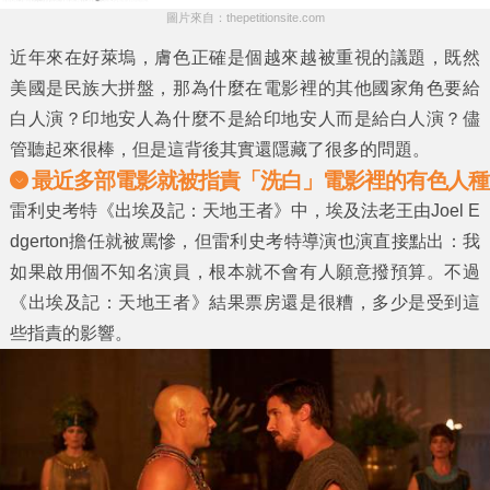
圖片來自：thepetitionsite.com
近年來在好萊塢，膚色正確是個越來越被重視的議題，既然
美國是民族大拼盤，那為什麼在電影裡的其他國家角色要給
白人演？印地安人為什麼不是給印地安人而是給白人演？儘
管聽起來很棒，但是這背後其實還隱藏了很多的問題。
最近多部電影就被指責「洗白」電影裡的有色人種
雷利史考特《出埃及記：天地王者》中，埃及法老王由Joel E
dgerton擔任就被罵慘，但雷利史考特導演也演直接點出：我
如果啟用個不知名演員，根本就不會有人願意撥預算。不過
《出埃及記：天地王者》結果票房還是很糟，多少是受到這
些指責的影響。