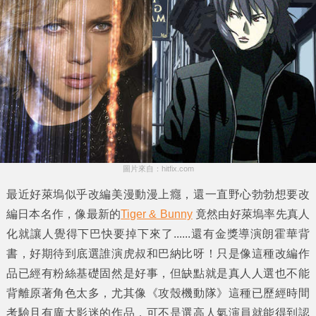
圖片來自：hitfix.com
最近好萊塢似乎改編美漫動漫上癮，還一直野心勃勃想要改
編日本名作，像最新的
Tiger & Bunny
竟然由好萊塢率先真人
化就讓人覺得下巴快要掉下來了......還有金獎導演朗霍華背
書，好期待到底選誰演虎叔和巴納比呀！只是像這種改編作
品已經有粉絲基礎固然是好事，但缺點就是真人人選也不能
背離原著角色太多，尤其像《
攻殼機動隊
》這種已歷經時間
考驗且有廣大影迷的作品，可不是選高人氣演員就能得到認