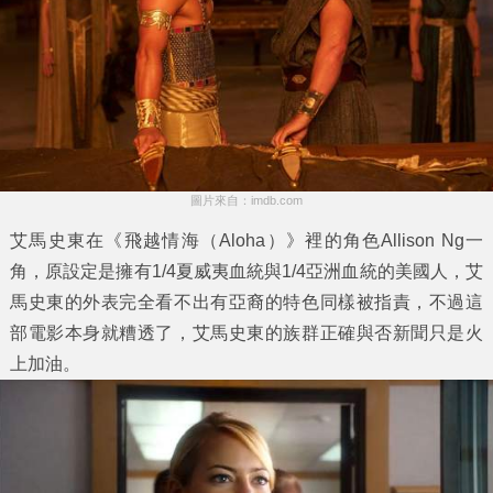
圖片來自：imdb.com
艾馬史東在《飛越情海（Aloha）》裡的角色Allison Ng一
角，原設定是擁有1/4夏威夷血統與1/4亞洲血統的美國人，艾
馬史東的外表完全看不出有亞裔的特色同樣被指責，不過這
部電影本身就糟透了，艾馬史東的族群正確與否新聞只是火
上加油。