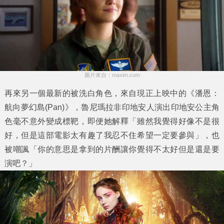
圖片來自：maxim.com
再來另一個最新的被洗白角色，來自現正上映中的《潘恩：
航向夢幻島(Pan)》，魯尼瑪拉非印地安人演出印地安公主角
色毫不意外變成標靶，即便她解釋「雖然我覺得好像不是很
好，但是這部電影太有趣了我忍不住希望一定要參與」，也
被嘲諷「你的意思是拿到的片酬讓你覺得不太好但是還是要
演吧？」