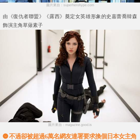
圖片來自：superherohype.com
由《復仇者聯盟》《露西》奠定女英雄形象的史嘉蕾喬韓森
飾演主角草薙素子
圖片來自：magazine.good.is
不過卻被超過6萬名網友連署要求換個日本女主角