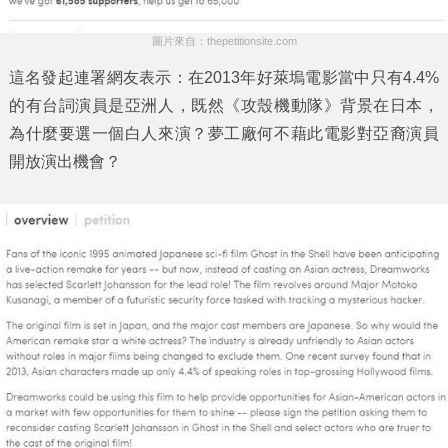
圖片來自：thepetitionsite.com
這名發起連署網友表示：在2013年好萊塢電影當中只有4.4%
的有台詞演員是亞洲人，既然《攻殼機動隊》背景在日本，
為什麼要選一個白人來演？夢工廠何不藉此電影對亞裔演員
開放演出機會？