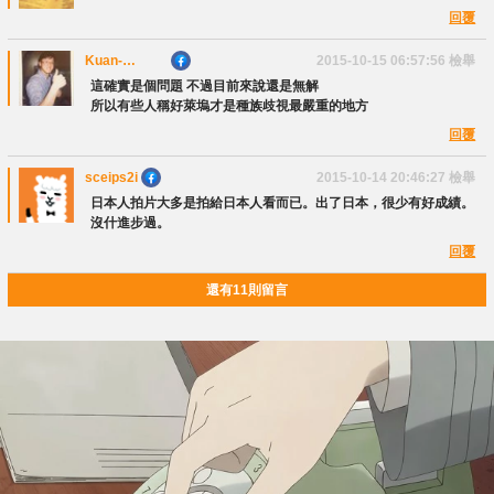
回覆
Kuan-
2015-10-15 06:57:56
檢舉
TsenChen
這確實是個問題 不過目前來說還是無解
所以有些人稱好萊塢才是種族歧視最嚴重的地方
回覆
sceips2i
2015-10-14 20:46:27
檢舉
日本人拍片大多是拍給日本人看而已。出了日本，很少有好成績。
沒什進步過。
回覆
還有11則留言