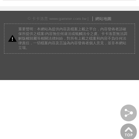
© 卡卡洛普 www.gamme.com.tw |
網站地圖
重要聲明：本網站為提供內容及檔案上載之平台，內容發佈者請確
保所提供之檔案/內容無任何違法或牴觸法令之虞。卡卡洛普無法調
解版權歸屬等相關法律糾紛，對所有上載之檔案和內容不負任何法
律責任，一切檔案內容及言論為內容發佈者個人意見，並非本網站
立場。