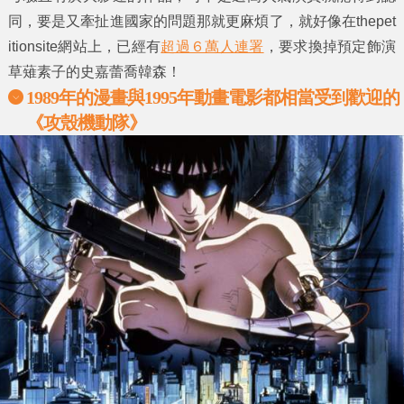
同，要是又牽扯進國家的問題那就更麻煩了，就好像在thepet
itionsite網站上，已經有
超過６萬人連署
，要求換掉預定飾演
草薙素子的史嘉蕾喬韓森！
1989年的漫畫與1995年動畫電影都相當受到歡迎的
《攻殼機動隊》