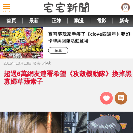
首頁
最新
正妹
動漫
電影
新奇
2015年10月13日 發表 :
小狄
超過6萬網友連署希望《攻殼機動隊》換掉黑
寡婦草薙素子