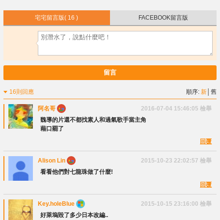
宅宅留言版
( 16 )
FACEBOOK留言版
留言
16則回應
順序:
新
│
舊
阿名哥
2016-07-04 15:46:05
檢舉
魏導的片還不都找素人和過氣歌手當主角
藉口罷了
回覆
Alison Lin
2015-10-23 22:02:57
檢舉
看看他們對七龍珠做了什麼!
回覆
Key.holeBlue♉
2015-10-15 23:16:00
檢舉
好萊塢毀了多少日本改編..