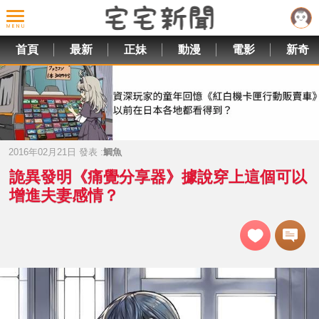
首頁
最新
正妹
動漫
電影
新奇
2016年02月21日 發表 :
鯛魚
詭異發明《痛覺分享器》據說穿上這個可以
增進夫妻感情？