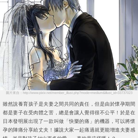
圖片來自：http://www.pixiv.net/member_illust.php?mode=medium&illust_id=33737023
雖然說養育孩子是夫妻之間共同的責任，但是由於
懷孕
期間
都是妻子在受肉體之苦，總是會讓人覺得很不公平！於是在
日本發明展出現了一款叫做
「快樂的痛」
的機器，可以將懷
孕的
陣痛
分享給丈夫！據說大家一起痛過就更能增進夫妻感