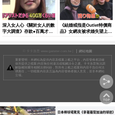
© 卡卡洛普 www.gamme.com.tw |
網站地圖
重要聲明：本網站為提供內容及檔案上載之平台，內容發佈者請確
保所提供之檔案/內容無任何違法或牴觸法令之虞。卡卡洛普無法調
解版權歸屬等相關法律糾紛，對所有上載之檔案和內容不負任何法
律責任，一切檔案內容及言論為內容發佈者個人意見，並非本網站
立場。