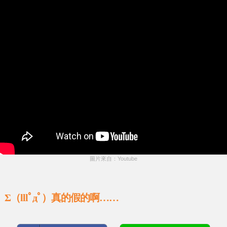
圖片來自：Youtube
Σ（lllﾟдﾟ）真的假的啊……