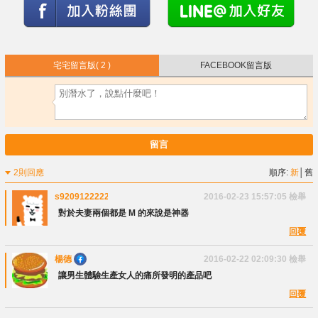
宅宅留言版
( 2 )
FACEBOOK留言版
留言
2則回應
順序:
新
│
舊
s9209122222
2016-02-23 15:57:05
檢舉
對於夫妻兩個都是 M 的來說是神器
回覆
楊德
2016-02-22 02:09:30
檢舉
讓男生體驗生產女人的痛所發明的產品吧
回覆