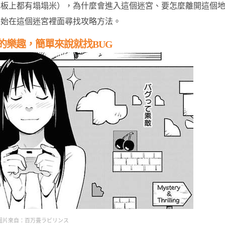
地板上都有塌塌米），為什麼會進入這個迷宮、要怎麼離開這個
開始在這個迷宮裡面尋找攻略方法。
的樂趣，簡單來說就找BUG
圖片來自：百万畳ラビリンス