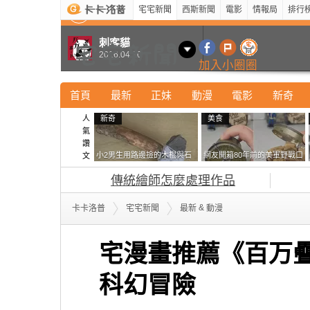
宅宅新聞
西斯新聞
電影
情報局
排行
最新
新奇
正妹
寵物
型男
Kuso
科技
刺客貓
2016.04.10
加入小圈圈
首頁
最新
正妹
動漫
電影
新奇
人
新奇
美食
氣
讚
小2男生用路邊撿的木棍與石
網友開箱80年前的美軍野戰口
文
頭做成了《石斧》馬麻打開書
糧 罐頭本身保存良好，但裡
傳統繪師怎麼處理作品
包嚇一跳怎麼會有這種東
面的味道...
西！？
&
卡卡洛普
宅宅新聞
最新
動漫
宅漫畫推薦《百万
科幻冒險