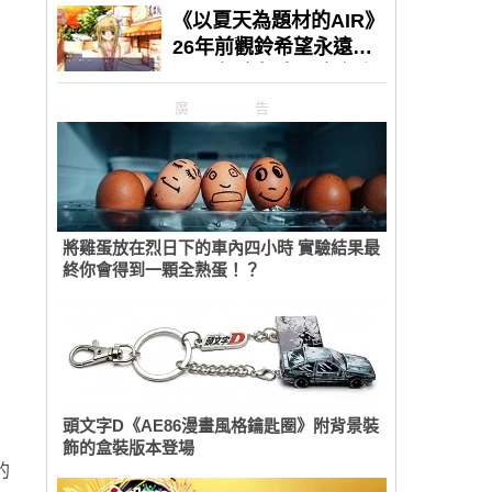
廣告
將雞蛋放在烈日下的車內四小時 實驗結果最
終你會得到一顆全熟蛋！？
頭文字D《AE86漫畫風格鑰匙圈》附背景裝
飾的盒裝版本登場
的