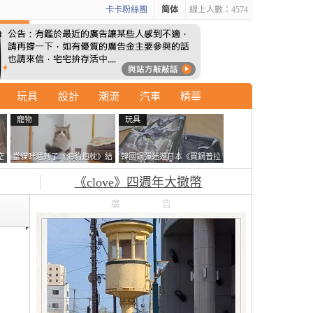
卡卡粉絲團
简体
線上人數：4574
玩具
設計
潮流
汽車
精華
寵物
玩具
空
當貓咪遇到了《海豹抱枕》結
韓國鋼彈迷遊日本《買鋼普拉
果玩了10天後，海豹一整個走
塞不進行李箱》網友們集思廣
《clove》四週年大撒幣
鐘笑翻網友
益提供解方了……
廣告