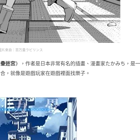
圖片來自：百万畳ラビリンス
万疊迷宮
》，作者是日本非常有名的插畫、漫畫家たかみち，是
切合，就像是遊戲玩家在遊戲裡面找樂子。