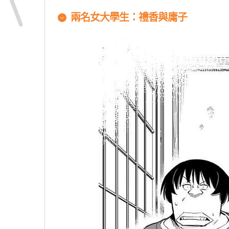
兩名女大學生：禮香與庸子