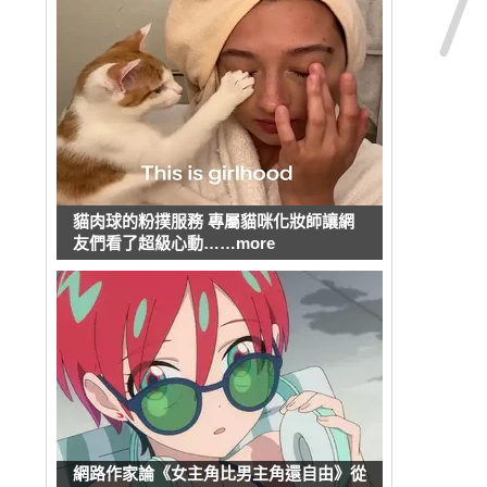
貓肉球的粉撲服務 專屬貓咪化妝師讓網
友們看了超級心動……more
網路作家論《女主角比男主角還自由》從