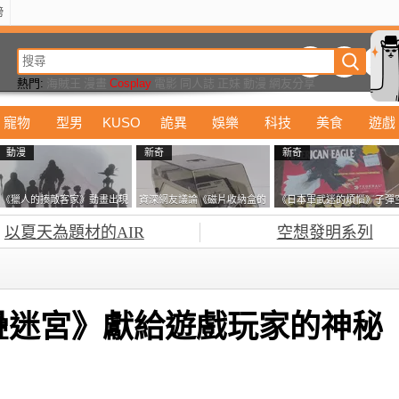
榜
動漫
美食
詭異
娛樂
汽車
電影
遊戲
設計
玩具
潮流
精華
熱門:
海賊王
漫畫
Cosplay
電影
同人誌
正妹
動漫
網友分享
寵物
型男
KUSO
詭異
娛樂
科技
美食
遊戲
動漫
新奇
新奇
《獵人的揍敵客家》動畫出現
資深網友議論《磁片收納盒的
《日本軍武迷的煩惱》子彈
的這個剪影是誰？你是不是忘
鎖有什麼用》想偷的話整盒拿
盒在日本超級貴 美國網友直
以夏天為題材的AIR
空想發明系列
記還有這號人物了
走不就好了嗎？
接一大箱寄給他了
疊迷宮》獻給遊戲玩家的神秘