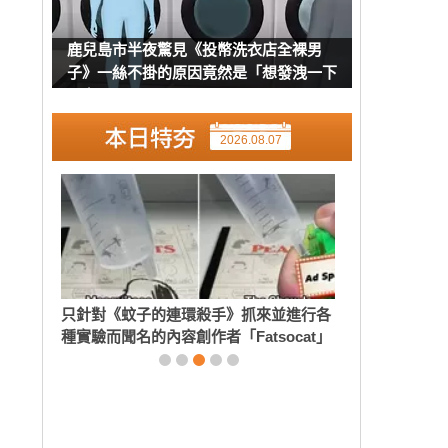
鹿兒島市半夜驚見《投幣洗衣店全裸男
子》一絲不掛的原因竟然是「想發洩一下
壓力」？
2026.08.07