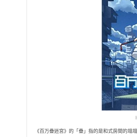
《百万疊迷宮》的「疊」指的是和式房間的塌塌