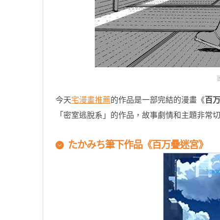
今天
宅漫畫推薦
的作品是一部完結的漫畫《
百
「密室逃脫系」的作品，故事劇情和主題非常
たかみち筆下作品《百万疊迷宮》