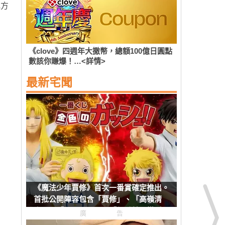
地方
《clove》四週年大撒幣，總額100億日圓點
數該你賺爆！…<詳情>
最新宅聞
《魔法少年賈修》首次一番賞確定推出。
首批公開陣容包含「賈修」、「高嶺清
人」、「巴爾可」以及「凱喬美」模型
廣告