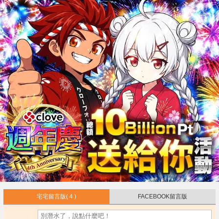
宅宅留言版
( 4 )
FACEBOOK留言版