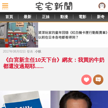
首頁
最新
正妹
動漫
電影
新奇
2017年08月02日 發表 :
小狄
《白宮新主任10天下台》網友：我買的牛奶
都還沒過期耶......