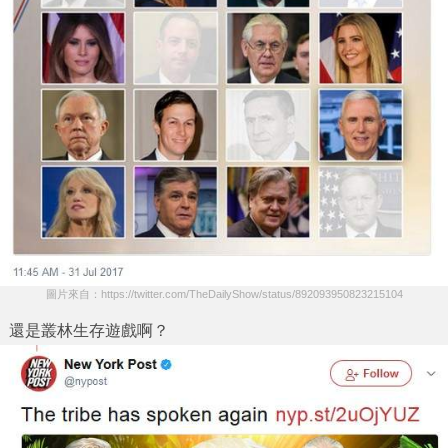
圖片來自：https://twitter.com/TheDailyShow/status/892093950823215104
還是叢林生存遊戲啊？