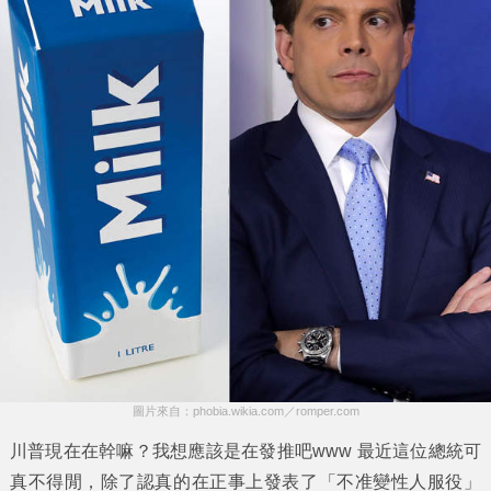
圖片來自：phobia.wikia.com／romper.com
川普現在在幹嘛？我想應該是在發推吧www 最近這位總統可
真不得閒，除了認真的在正事上發表了「不准變性人服役」