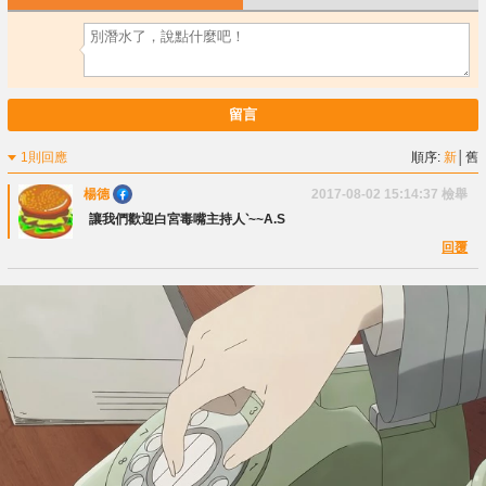
留言
1則回應
順序:
新
│
舊
楊德
2017-08-02 15:14:37
檢舉
讓我們歡迎白宮毒嘴主持人‵~~A.S
回覆