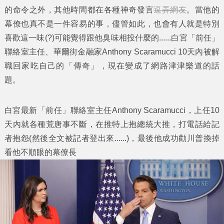
的命令之外，其他時間都在各種神奇發言
逗弄網友
。當他的
幕僚也真不是一件容易的事，儘管如此，也會有人就是特別
喜歡這一味(?)可能覺得跟他臭味相投什麼的......白宮「前任」
聯絡室主任、華爾街金融家Anthony Scaramucci 10天內被解
職回家吃自己的「傳奇」，現在變成了網路津津樂道的話
題。
白宮最新「前任」聯絡室主任Anthony Scaramucci，上任10
天內就各種荒唐事不斷，在推特上抱總統大推，打電話給記
者抱怨(然後全文被記者登出來......)，最後他成功勸川普換掉
看他不順眼的幕僚長