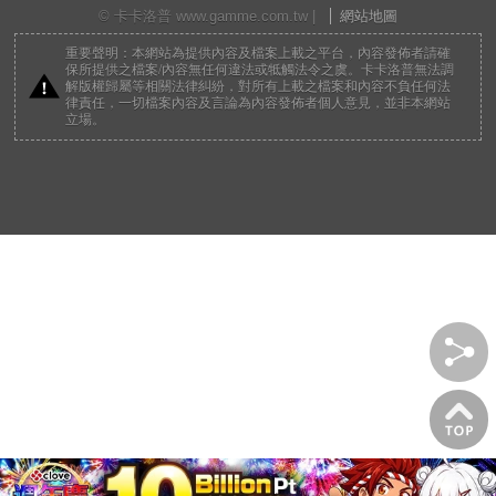
© 卡卡洛普 www.gamme.com.tw |
網站地圖
重要聲明：本網站為提供內容及檔案上載之平台，內容發佈者請確
保所提供之檔案/內容無任何違法或牴觸法令之虞。卡卡洛普無法調
解版權歸屬等相關法律糾紛，對所有上載之檔案和內容不負任何法
律責任，一切檔案內容及言論為內容發佈者個人意見，並非本網站
立場。