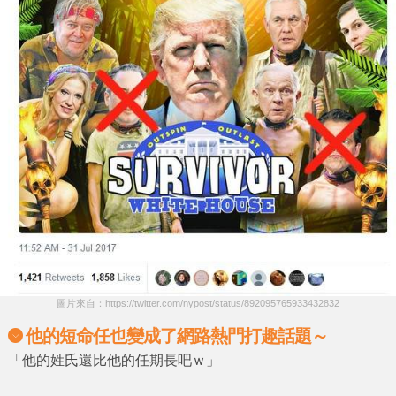
圖片來自：https://twitter.com/nypost/status/892095765933432832
他的短命任也變成了網路熱門打趣話題～
「他的姓氏還比他的任期長吧ｗ」