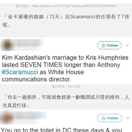
圖片來自：https://twitter.com/TheIndyTV/status/892326614033469440
「金卡黛珊的婚姻（72天）比Scaramucci的任期長了7倍
呢」
圖片來自：bbc.com
「你去一趟廁所，可能就會錯過一齣醜聞或川普的推特，人
生真是忙碌」