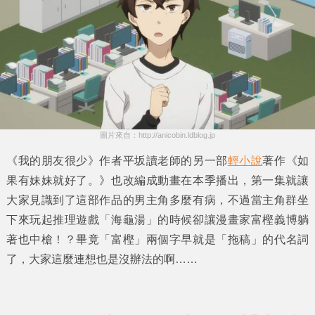
圖片來自：http://anicobin.ldblog.jp
《我的朋友很少》
作者
平坂讀
老師的另一部
輕小說
著作
《如
果有妹妹就好了。》
也改編成動畫在本季播出，第一集就讓
大家見識到了這部作品的男主角多麼有病，不過當主角群坐
下來玩起推理遊戲
「海龜湯」
的時候卻讓漫畫家
富樫義博
躺
著也中槍！？畢竟
「富樫」
兩個字早就是
「拖稿」
的代名詞
了，大家這麼連想也是沒辦法的啊……