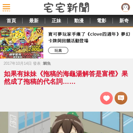
首頁
最新
正妹
動漫
電影
新奇
2017年10月14日 發表 :
鯛魚
如果有妹妹《拖稿的海龜湯解答是富樫》果
然成了拖稿的代名詞……