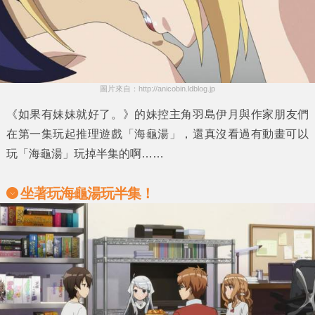
圖片來自：http://anicobin.ldblog.jp
《如果有妹妹就好了。》
的妹控主角
羽島伊月
與作家朋友們
在第一集玩起推理遊戲
「海龜湯」
，還真沒看過有動畫可以
玩
「海龜湯」
玩掉半集的啊……
坐著玩海龜湯玩半集！