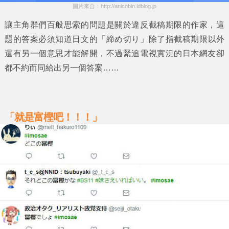
圖片來自：http://anicobin.ldblog.jp
讓主角群們百般思索的問題是關於
違反截稿期限的作家
，這
題的答案必須知道日文的
「締め切り」
除了指
截稿期限
以外
還有另一個意思才能解開，不過緊追電視實況的日本網友卻
都不約而同給出另一個答案……
「就是富樫吧！！！」