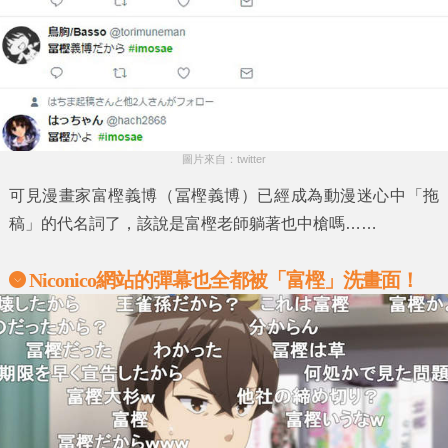
圖片來自：twitter
可見漫畫家
富樫義博
（冨樫義博）已經成為動漫迷心中
「拖
稿」
的代名詞了，該說是
富樫
老師躺著也中槍嗎……
Niconico網站的彈幕也全都被「
富樫」洗畫面！