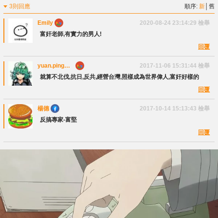
3則回應
順序:
新
│
舊
Emily
2020-08-24 23:14:29
檢舉
富奸老師,有實力的男人!
回覆
yuan.ping
2017-11-06 15:31:44
檢舉
chen
就算不北伐,抗日,反共,經營台灣,照樣成為世界偉人,富奸好樣的
回覆
楊德
2017-10-14 15:13:43
檢舉
反搞專家-富堅
回覆