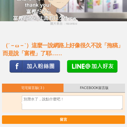
圖片來自：niconico
（´－ω－`）這麼一說網路上好像很久不說
「拖稿」
而是說
「
富樫
」
了耶……
宅宅留言版
( 3 )
FACEBOOK留言版
留言