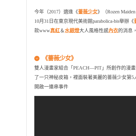
今年（2017）適逢《
薔薇少女
》（Rozen M
10月31日在東京現代美術館parabolica-bis舉辦《
款www
真紅
＆
水銀燈
大人風格性感
內衣
的消息
原汁原味的內容在這裡
《薔薇少女》
雙人漫畫家組合「PEACH—PIT」所創作的
了一只神秘皮箱，裡面裝著美麗的薔薇少女第5
開啟一連串事件