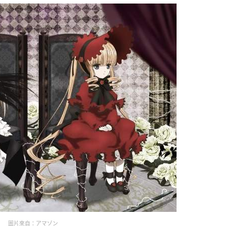
圖片來自：アマゾン