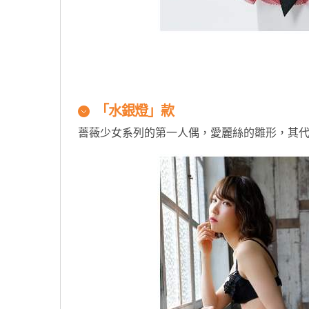
「水銀燈」款
薔薇少女系列的第一人偶，愛麗絲的雛形，其