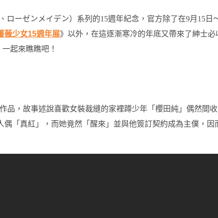
aiden、ローゼンメイデン）系列的15週年紀念，官方除了在9月15日
薔薇少女15週年展
》以外，在這逐漸寒冷的年底又帶來了紳士必
，一起來瞧瞧吧！
漫畫作品，故事述說喜歡女裝裁縫的家裡蹲少年「櫻田純」偶然間收
人偶「真紅」，而她竟然「醒來」並與他簽訂契約成為主僕，因