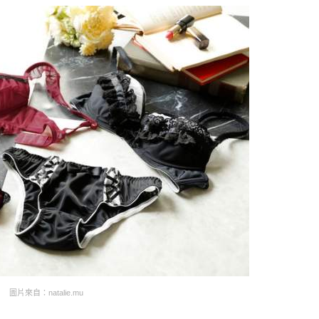
圖片來自：natalie.mu