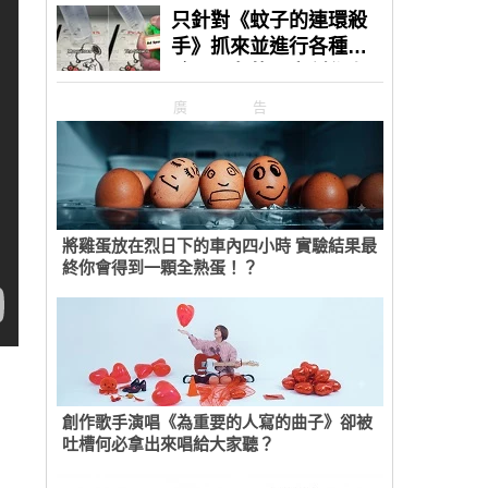
廣告
將雞蛋放在烈日下的車內四小時 實驗結果最
終你會得到一顆全熟蛋！？
創作歌手演唱《為重要的人寫的曲子》卻被
吐槽何必拿出來唱給大家聽？