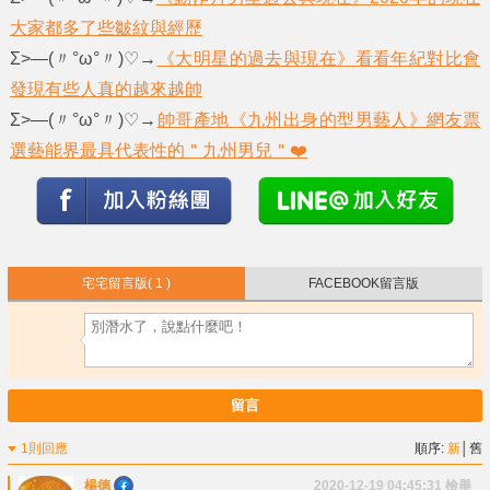
大家都多了些皺紋與經歷
Σ>―(〃°ω°〃)♡→
《大明星的過去與現在》看看年紀對比會
發現有些人真的越來越帥
Σ>―(〃°ω°〃)♡→
帥哥產地《九州出身的型男藝人》網友票
選藝能界最具代表性的＂九州男兒＂❤️
宅宅留言版
( 1 )
FACEBOOK留言版
留言
1則回應
順序:
新
│
舊
楊德
2020-12-19 04:45:31
檢舉