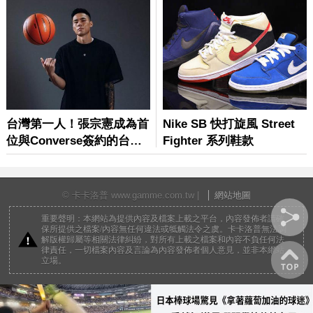
© 卡卡洛普 www.gamme.com.tw |
網站地圖
重要聲明：本網站為提供內容及檔案上載之平台，內容發佈者請確
保所提供之檔案/內容無任何違法或牴觸法令之虞。卡卡洛普無法調
解版權歸屬等相關法律糾紛，對所有上載之檔案和內容不負任何法
律責任，一切檔案內容及言論為內容發佈者個人意見，並非本網站
立場。