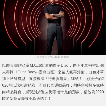
圖片來自：MJ116/E.so 臉書
以饒舌團體頑童MJ116出道的瘦子E.so，在今年單飛推出個
人專輯《Outta Body--靈魂出竅》之後人氣再爆射，出色才華
加上酷帥有型，直接獲得「行走賀爾蒙」稱號！回顧瘦子的2
020可以說相當精彩，不僅代言運動品牌，同時穿梭於多家時
尚精品舞台，展現別於過去街頭感十足的形象，稱他為2020
時尚新寵兒應該不為過吧？！