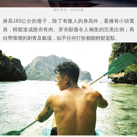
圖片來自：本色音樂
身高183公分的瘦子，除了有傲人的身高外，還擁有小頭寬
肩，輕鬆達成脫衣有肉、穿衣顯瘦令人稱羨的完美比例；再
自帶壞壞的刺青及氣場，似乎任何打扮都能輕鬆駕馭。