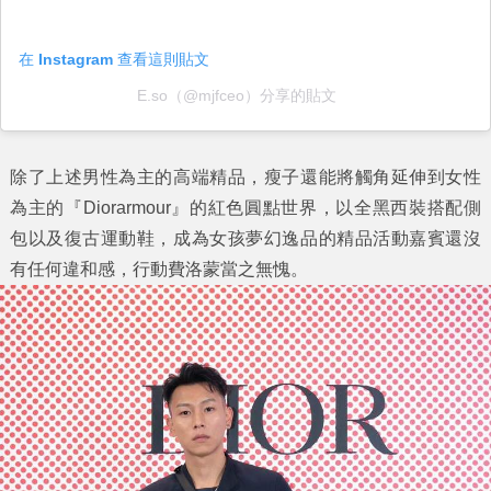
在 Instagram 查看這則貼文
E.so（@mjfceo）分享的貼文
除了上述男性為主的高端精品，瘦子還能將觸角延伸到女性
為主的『Diorarmour』的紅色圓點世界，以全黑西裝搭配側
包以及復古運動鞋，成為女孩夢幻逸品的精品活動嘉賓還沒
有任何違和感，行動費洛蒙當之無愧。