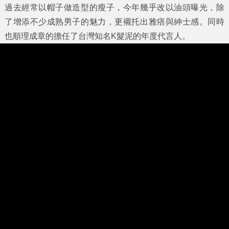
過去經常以帽子做造型的瘦子，今年幾乎改以油頭曝光，除
了增添不少成熟男子的魅力，更襯托出雅痞與紳士感。同時
也順理成章的擔任了台灣知名K髮泥的年度代言人。