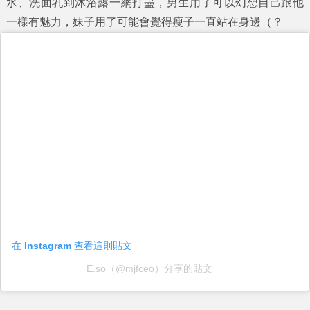
水、洗面乳到沐浴露一網打盡，男生用了可以幻想自己跟他
一樣有魅力，妹子用了可能會覺得瘦子一直站在身邊（？
在 Instagram 查看這則貼文
E.so（@mjfceo）分享的貼文