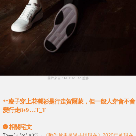
圖片來自：MJ116/E.so 臉書
**
瘦子穿上花襯衫是行走賀爾蒙，但一般人穿會不會
變行走8+9 …T_T
相關宅文
Σ>―(〃°ω°〃)♡→
《動作片男星過去與現在》2020年的現在