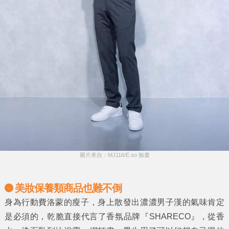
圖片來自：MJ116/E.so 臉書
美妝保養類商品也難不倒
身為行動費洛蒙的瘦子，身上散發出濃濃男子漢的氣味肯定
是必須的，乾脆直接代言了香氛品牌『
SHARECO
』，從香