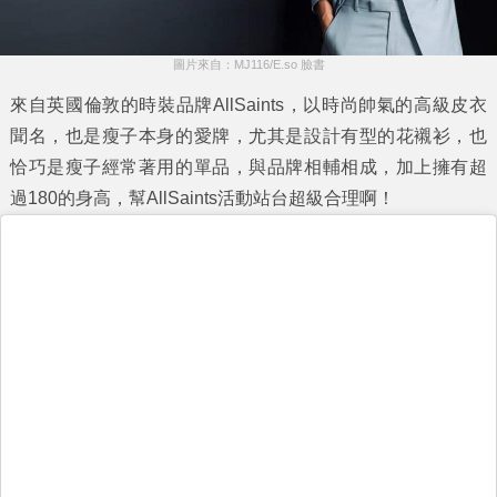
圖片來自：MJ116/E.so 臉書
來自英國倫敦的時裝品牌AllSaints，以時尚帥氣的高級皮衣
聞名，也是瘦子本身的愛牌，尤其是設計有型的花襯衫，也
恰巧是瘦子經常著用的單品，與品牌相輔相成，加上擁有超
過180的身高，幫AllSaints活動站台超級合理啊！