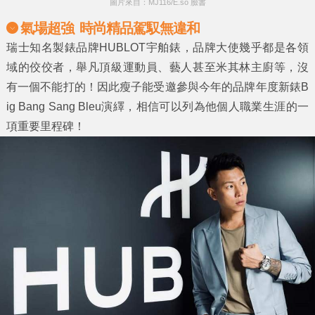
圖片來自：MJ116/E.so 臉書
氣場超強
時尚精品駕馭無違和
瑞士知名製錶品牌HUBLOT宇舶錶，品牌大使幾乎都是各領
域的佼佼者，舉凡頂級運動員、藝人甚至米其林主廚等，沒
有一個不能打的！因此瘦子能受邀參與今年的品牌年度新錶B
ig Bang Sang Bleu演繹，相信可以列為他個人職業生涯的一
項重要里程碑！