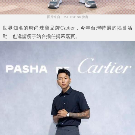
圖片來自：MJ116/E.so 臉書
世界知名的時尚珠寶品牌Cartier，今年台灣特展的揭幕活
動，也邀請瘦子站台擔任揭幕嘉賓。