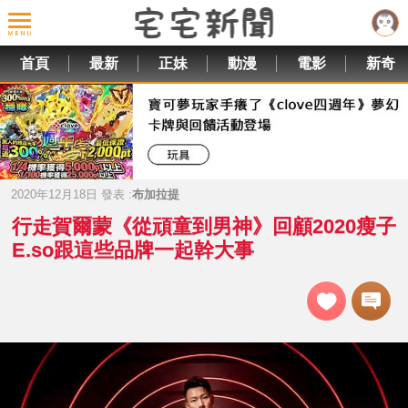
首頁
最新
正妹
動漫
電影
新奇
2020年12月18日 發表 :
布加拉提
行走賀爾蒙《從頑童到男神》回顧2020瘦子
E.so跟這些品牌一起幹大事