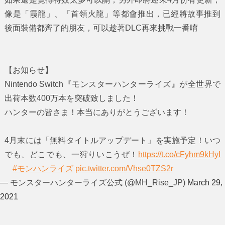
像是「霞龍」、「首領火龍」等都會推出，已經將故事推到
後面裝備都齊了的朋友，可以趁著DLC再來挑戰一番唷
【お知らせ】
Nintendo Switch『モンスターハンターライズ』が全世界で
出荷本数400万本を突破致しました！
ハンターの皆さま！本当にありがとうございます！
4月末には「無料タイトルアップデート」を実施予定！いつ
でも、どこでも、一狩りいこうぜ！
https://t.co/cFyhm9kHyI
#モンハンライズ
pic.twitter.com/Vhse0TZS2r
— モンスターハンターライズ公式 (@MH_Rise_JP)
March 29,
2021