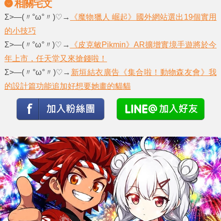
相關宅文
Σ>―(〃°ω°〃)♡→
《魔物獵人 崛起》國外網站選出19個實用
的小技巧
Σ>―(〃°ω°〃)♡→
《皮克敏Pikmin》AR擴增實境手遊將於今
年上市，任天堂又來搶錢啦！
Σ>―(〃°ω°〃)♡→
新垣結衣廣告《集合啦！動物森友會》我
的設計篇功能追加好想要她畫的貓貓