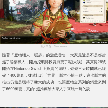
圖片來自：Shacknews
隨著「
魔物獵人：崛起
」的遊戲發售，大家最近是不是都當
起了秘藥獵人，開始挖礦轉投資買賣了呢(大誤)，其實從26號
開始在Nintendo Switch上販賣的遊戲，短短三天時間就已經
破了400萬套，雖然比起「世界」版本小輸一點，這次版本的
推出仍然是獲得了極大的成功，也讓魔物全系列的銷量來到
了6600萬套，真的~超推薦給大家入手來玩一玩的說