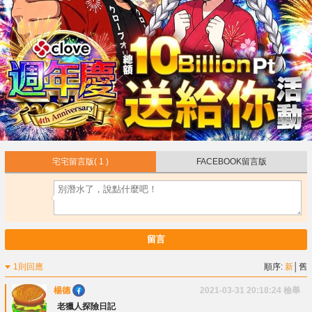
宅宅留言版
( 1 )
FACEBOOK留言版
留言
1則回應
順序:
新
│
舊
楊德
2021-03-31 20:18:24
檢舉
老獵人探險日記