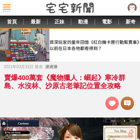
首頁
最新
正妹
動漫
電影
新奇
2021年03月31日 發表 :
凌凌漆
賣爆400萬套《魔物獵人：崛起》寒冷群
島、水沒林、沙原古老筆記位置全攻略