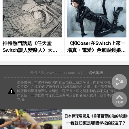
© 卡卡洛普 www.gamme.com.tw |
網站地圖
重要聲明：本網站為提供內容及檔案上載之平台，內容發佈者請確
保所提供之檔案/內容無任何違法或牴觸法令之虞。卡卡洛普無法調
解版權歸屬等相關法律糾紛，對所有上載之檔案和內容不負任何法
律責任，一切檔案內容及言論為內容發佈者個人意見，並非本網站
立場。