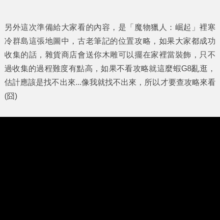
另外這次準備給大家看的內容，是「魔物獵人：崛起」裡寒
冷群島這張地圖中，古老筆記的位置攻略，如果大家都成功
收集的話，雜貨商店會送你木雕可以擺在家裡當裝飾，只不
過收集的過程難度有點高，如果不看攻略就這麼蝦G8亂逛，
估計應該是找不出來...像我就找不出來，所以才要查攻略來看
(囧)