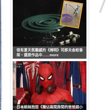
很有夏天氛圍感的《姆明》司那夫金蚊香
架，還原作品中……more
日本姐妹抱怨《獨佔兩間房間的爸爸超小