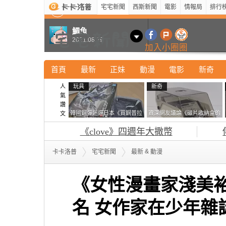
宅宅新聞
西斯新聞
電影
情報局
排行
最新
新奇
正妹
寵物
型男
Kuso
科技
鯛魚
2021.08.29
加入小圈圈
首頁
最新
正妹
動漫
電影
新奇
人
玩具
新奇
氣
讚
韓國鋼彈迷遊日本《買鋼普拉
資深網友議論《磁片收納盒的
文
塞不進行李箱》網友們集思廣
鎖有什麼用》想偷的話整盒拿
《clove》四週年大撒幣
益提供解方了……
走不就好了嗎？
&
卡卡洛普
宅宅新聞
最新
動漫
《女性漫畫家淺美
名 女作家在少年雜