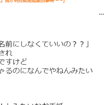
！』我才明白就是這麼回事啊～～」