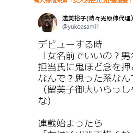
有人寄信來罵『女人別在JUMP畫漫畫