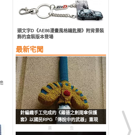
頭文字D《AE86漫畫風格鑰匙圈》附背景裝
飾的盒裝版本登場
最新宅聞
她
針編織手工完成的《羅德之劍雨傘保護
套》以國民RPG「傳說中的武器」重現
作品在網路上引發話題
廣告