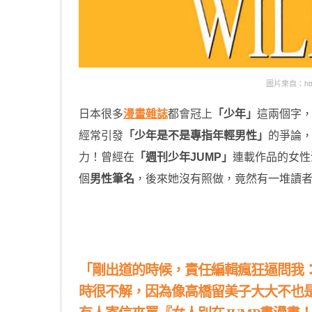
圖片來自：https
日本很多
漫畫雜誌
都會冠上
「少年」
這兩個字
經常引發
「少年是不是專指年輕男性」
的爭論
力！曾經在
「週刊少年JUMP」
連載作品的女性
個
男性筆名
，後來她沒有照做，竟然有一堆讀
原汁原味的內容在這裡
「剛出道的時候，責任編輯瘋狂逼問我
時很不解，因為像高橋留美子大大不也