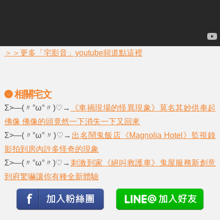
＞＞更多「宅影音」youtube頻道點這裡
相關宅文
Σ>―(〃°ω°〃)♡→
《車禍現場的怪異現象》莫名其妙供奉起
佛像 佛像的頭竟然一下消失一下又回來
Σ>―(〃°ω°〃)♡→
出名鬧鬼飯店《Magnolia Hotel》監視錄
影拍到房內許多怪奇的現象
Σ>―(〃°ω°〃)♡→
刺激到家《絕叫救護車》鬼屋服務新創意
到府驚嚇讓你有種全新體驗