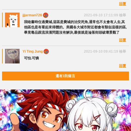
回覆
jjjarman726
2021-09-10 17:11:09
檢舉
我唸書時住過費城,這區是費城的治安死角,通常也不太會有人去,其
他區也是有看起來得體的。美國各大城市附近都會有類似這樣的區,
畢竟毒品跟流浪漢問題沒有解決,最後就是淪落街頭破壞景觀了
回覆
Yi Ting Jung
2021-09-10 09:41:19
檢舉
可怕.可憐
回覆
還有3則留言