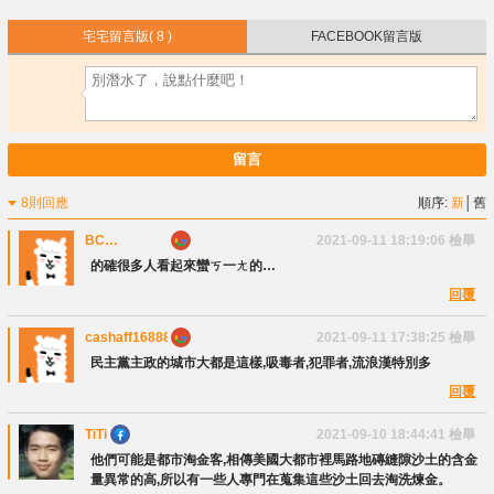
宅宅留言版
( 8 )
FACEBOOK留言版
留言
8則回應
順序:
新
│
舊
BC
2021-09-11 18:19:06
檢舉
Tinymelody
的確很多人看起來蠻ㄎ一ㄤ的…
回覆
cashaff16888
2021-09-11 17:38:25
檢舉
民主黨主政的城市大都是這樣,吸毒者,犯罪者,流浪漢特別多
回覆
TiTi
2021-09-10 18:44:41
檢舉
他們可能是都市淘金客,相傳美國大都市裡馬路地磚縫隙沙土的含金
量異常的高,所以有一些人專門在蒐集這些沙土回去淘洗煉金。