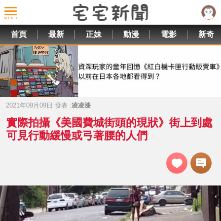
首頁
最新
正妹
動漫
電影
新奇
2021年09月09日 發表 :
凌凌漆
實際拍攝《美國費城街頭的現狀》街上到處
可見行動緩慢或弓著腰的人們