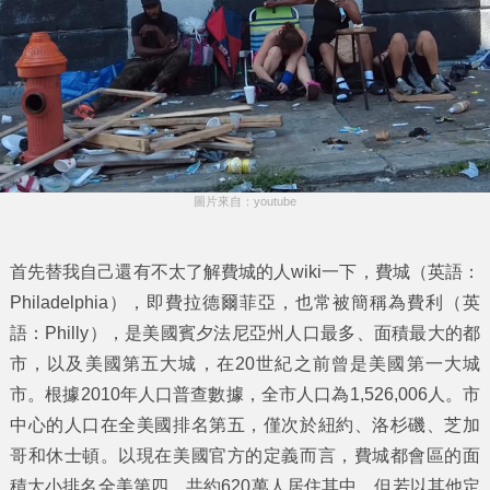
圖片來自：youtube
首先替我自己還有不太了解費城的人wiki一下，費城（英語：
Philadelphia），即費拉德爾菲亞，也常被簡稱為費利（英
語：Philly），是美國賓夕法尼亞州人口最多、面積最大的都
市，以及美國第五大城，在20世紀之前曾是美國第一大城
市。根據2010年人口普查數據，全市人口為1,526,006人。市
中心的人口在全美國排名第五，僅次於紐約、洛杉磯、芝加
哥和休士頓。以現在美國官方的定義而言，費城都會區的面
積大小排名全美第四，共約620萬人居住其中，但若以其他定