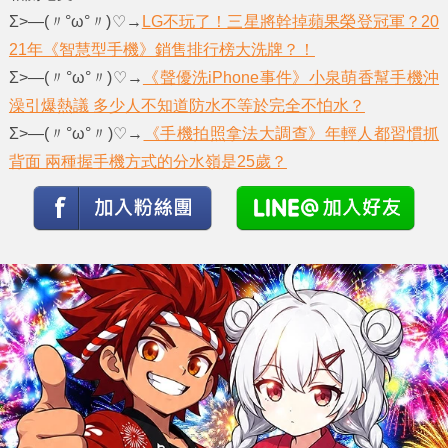
Σ>―(〃°ω°〃)♡→
LG不玩了！三星將幹掉蘋果榮登冠軍？20
21年《智慧型手機》銷售排行榜大洗牌？！
Σ>―(〃°ω°〃)♡→
《聲優洗iPhone事件》小泉萌香幫手機沖
澡引爆熱議 多少人不知道防水不等於完全不怕水？
Σ>―(〃°ω°〃)♡→
《手機拍照拿法大調查》年輕人都習慣抓
背面 兩種握手機方式的分水嶺是25歲？