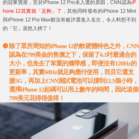
的冠軍寶座，至於iPhone 12 Pro未入選的原因，CNN認為
iP
hone 12其實就「足夠」了
，其他同時發布的iPhone 12 Mini
與iPhone 12 Pro Max都沒有被評選進入名次，令人料想不到
的「它」居然入榜了！
除了眾所周知的
iPhone 12
的軟硬體特色之外，
CNN
認為在
799
美金的售價之下，保留了
6.1
吋最適合的
大小，也免去了笨重的攜帶感，即便沒有
120Hz
的
更新率，其實
60Hz
就足夠應付使用，而且它還支
援
5G
，再加上
CNN
測試電池可以撐到
12.5
個小時，
選擇
iPhone 12
起碼可以用上數年的時間，因此這個
799
美元花得很值得！