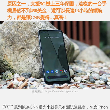
原因之一，支援
5G
機上三年保固，這樣的一台手
機居然不到
450
美金，還可以長達
13
小時的續航
力，都是讓
CNN
覺得
…
真香！
圖片來自：https://www.slashgear.com/
你可千萬別以為CNN眼光小就是只有測試這幾隻，包含iPhon