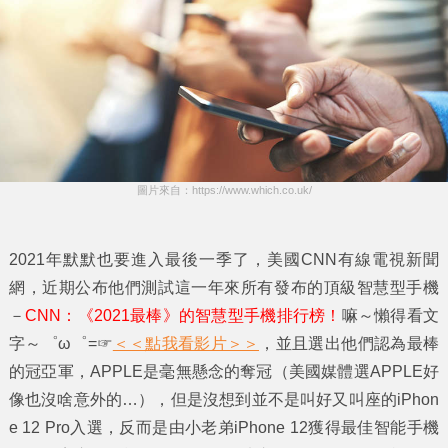
圖片來自：https://www.which.co.uk/
2021年默默也要進入最後一季了，美國CNN有線電視新聞
網，近期公布他們測試這一年來所有發布的頂級智慧型手機
－
CNN：《2021最棒》的智慧型手機排行榜！
嘛～懶得看文
字～゜ω゜=
☞
＜＜點我看影片＞＞
，並且選出他們認為最棒
的冠亞軍，APPLE是毫無懸念的奪冠（美國媒體選APPLE好
像也沒啥意外的…），但是沒想到並不是叫好又叫座的iPhon
e 12 Pro入選，反而是由小老弟iPhone 12獲得最佳智能手機