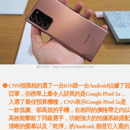
圖片來自：https://www.techadvisor.com/
CNN
很識相的選了一台
iOS
跟一台
Android
佔據了冠
亞軍，但榜單上最令人訝異的是
Google Pixel 5a
，
入選了最佳預算機種，
CNN
表示
Google Pixel 5a
是
一款低廉、卻高規的手機，在相同的價格帶之內以
高效能擊敗了同級選手，功能強大的拍攝系統搭配
清晰的螢幕以及「乾淨」的
Android,
都是它入選的