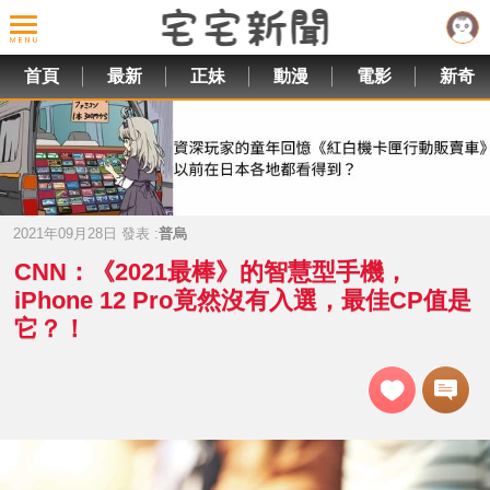
首頁
最新
正妹
動漫
電影
新奇
2021年09月28日 發表 :
普烏
CNN：《2021最棒》的智慧型手機，
iPhone 12 Pro竟然沒有入選，最佳CP值是
它？！