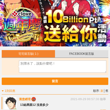
宅宅留言版
( 1 )
FACEBOOK留言版
留言
1則回應
順序:
新
│
舊
漢堡經理
2021-09-29 00:57:30
檢舉
13結果跟12 沒差多少