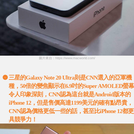
圖片來自：https://www.macworld.com/
三星的
Galaxy Note 20 Ultra
則是
CNN
選入的亞軍機
種，
50
倍的變焦顯示在
6.9
吋的
Super AMOLED
螢幕
令人印象深刻，
CNN
認為這台就是
Android
版本的
iPhone 12
，但是售價高達
1199
美元的確有點昂貴，
CNN
認為價格更低一些的話，甚至比
iPhone 12
都更
具競爭力！