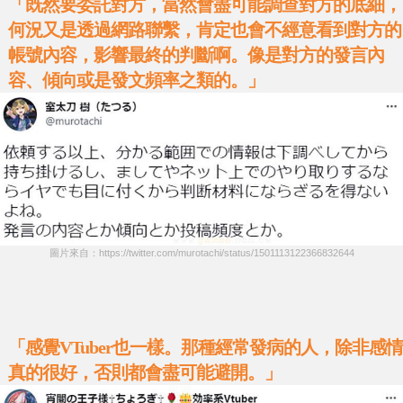
「既然要委託對方，當然會盡可能調查對方的底細，
何況又是透過網路聯繫，肯定也會不經意看到對方的
帳號內容，影響最終的判斷啊。像是對方的發言內
容、傾向或是發文頻率之類的。」
圖片來自：https://twitter.com/murotachi/status/1501113122366832644
「感覺VTuber也一樣。那種經常發病的人，除非感情
真的很好，否則都會盡可能避開。」