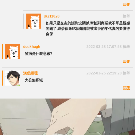
回覆
jk211020
檢舉
如果只是交友的話到沒關係,牽扯到商業就不單是觀感
問題了,連炒個飯吃個麵都能被出征的年代真的要懂得
自保
duckhugh
2022-03-28 17:07:58
檢舉
發病是什麼意思?
回覆
漢堡經理
2022-03-25 22:19:20
檢舉
大公無私域
回覆