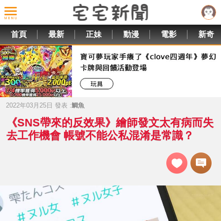
首頁
最新
正妹
動漫
電影
新奇
2022年03月25日 發表 :
鯛魚
《SNS帶來的反效果》繪師發文太有病而失
去工作機會 帳號不能公私混淆是常識？