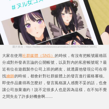
圖片來自：https://twitter.com/tetetotosan/status/1489978298964738051
大家在使用
社群媒體（SNS）
的時候，有沒有把帳號嚴格區
分成對外發表言論的
公開帳號
，以及對內的
私密帳號
呢？最
近有位在遊戲製作公司上班的網友，就透露他發現公司在尋
找
繪師
的時候，都會針對
社群媒體上的發言
進行嚴格審核。
即使作品畫得再怎麼好，發言風格讓人感覺不妥的話，也會
讓公司放棄邀約！說不定很多人也是因為這樣，在不知不覺
之間失去了許多好機會啊……