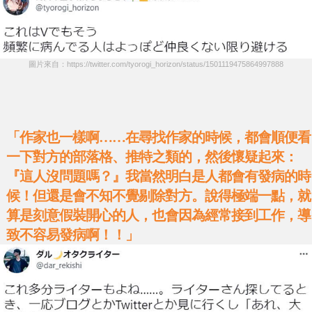
圖片來自：https://twitter.com/tyorogi_horizon/status/1501119475864997888
「作家也一樣啊……在尋找作家的時候，都會順便看
一下對方的部落格、推特之類的，然後懷疑起來：
『這人沒問題嗎？』我當然明白是人都會有發病的時
候！但還是會不知不覺剔除對方。說得極端一點，就
算是刻意假裝開心的人，也會因為經常接到工作，導
致不容易發病啊！！」