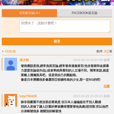
宅宅留言版
( 4 )
FACEBOOK留言版
留言
4則回應
順序:
新
│
舊
張大明
2024-06-16 20:07:59
檢舉
發病應該是指,經常負面言論,經常發表過激留言(包含發廚和血腥暴
力瑟瑟言論或作品),或者單純與看到的人立場不同。簡單來說,就是
要戴上禮儀面具吧。這是我自己的觀點啦。
像是日本潛藏很多像露西亞郁嬌性格的少女,那一定NG的吧!
回覆
tony750428
2022-03-29 23:45:41
檢舉
除非很嚴重不然沒那必要就是 但日本人偏偏超在乎別人觀感
找的人若做了讓人討厭的事就覺得需要替他負責(想切割 所以他們
分身帳號很多 都開別的帳發洩