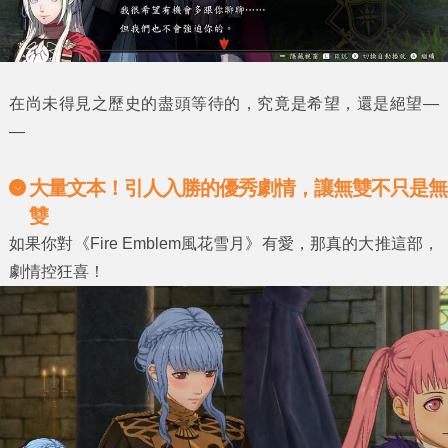
在尚未得見之歷史的盡頭等待的，究竟是希望，還是絕望―
―
大量文本！引人入勝的優秀劇情，讓無雙不只是無
雙
如果你對《Fire Emblem風花雪月》有愛，那真的大推這部，
劇情控狂喜！