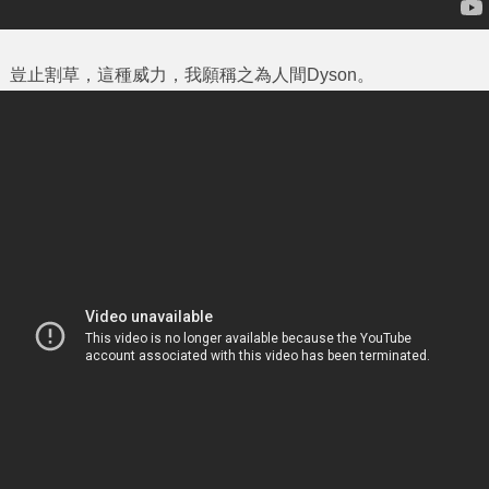
豈止割草，這種威力，我願稱之為人間‎Dyson。