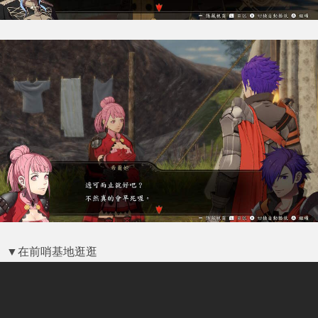
▼在前哨基地逛逛