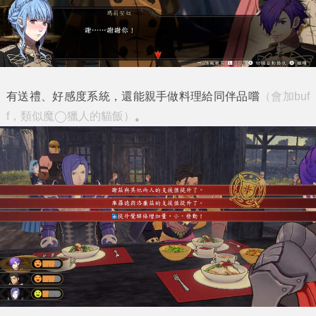
有送禮、好感度系統，還能親手做料理給同伴品嚐
（會加buf
f，類似魔◯獵人的貓飯）
。