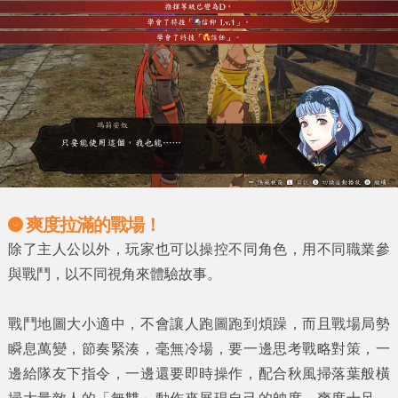
爽度拉滿的戰場！
除了主人公以外，玩家也可以操控不同角色，用不同職業參
與戰鬥，以不同視角來體驗故事。
戰鬥地圖大小適中，不會讓人跑圖跑到煩躁，而且戰場局勢
瞬息萬變，節奏緊湊，毫無冷場，要一邊思考戰略對策，一
邊給隊友下指令，一邊還要即時操作，配合秋風掃落葉般橫