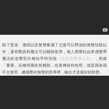
除了普攻、連招以及無雙條滿了之後可以釋放的無雙技能以
外，還有戰技和魔法可以輔助使用，個人實際玩起來感覺帶
魔法的攻擊型兵種似乎特別強
（前提是要練上去）
，然後
「要塞」這種坦職依然雞肋…也算傳統特色吧，或是因為我
不太會用，總感覺在無雙的世界裡，輸出才是最好的防禦。