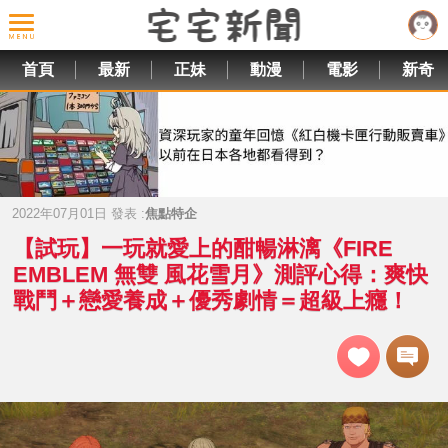
首頁
最新
正妹
動漫
電影
新奇
2022年07月01日 發表 :
焦點特企
【試玩】一玩就愛上的酣暢淋漓《FIRE
EMBLEM 無雙 風花雪月》測評心得：爽快
戰鬥＋戀愛養成＋優秀劇情＝超級上癮！