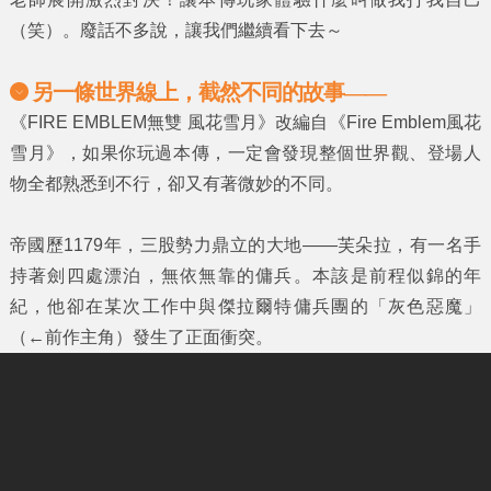
（笑）。廢話不多說，讓我們繼續看下去～
另一條世界線上，截然不同的故事——
《
FIRE EMBLEM
無雙
風花雪月
》改編自《
Fire Emblem
風花
雪月》
，如果你玩過本傳，一定會發現整個世界觀、登場人
物全都熟悉到不行，卻又有著微妙的不同。
帝國歷1179年，三股勢力鼎立的大地——芙朵拉，有一名手
持著劍四處漂泊，無依無靠的傭兵。本該是前程似錦的年
紀，他卻在某次工作中與傑拉爾特傭兵團的「灰色惡魔」
（←前作主角）發生了正面衝突。