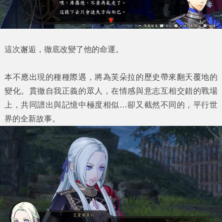
這次邂逅，徹底改變了他的命運。
本不應出現的種種際遇，將為芙朵拉的歷史帶來翻天覆地的
變化。貫徹自我正義的眾人，在情感與意志互相交錯的戰場
上，共同譜出與記憶中極度相似…卻又截然不同的，
平行世
界的全新故事
。