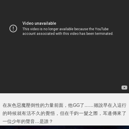
在灰色惡魔壓倒性的力量前面，他GG了……雖說早在入這行
的時候就有活不久的覺悟，但在千鈞一髮之際，耳邊傳來了
一位少年的聲音…是誰？