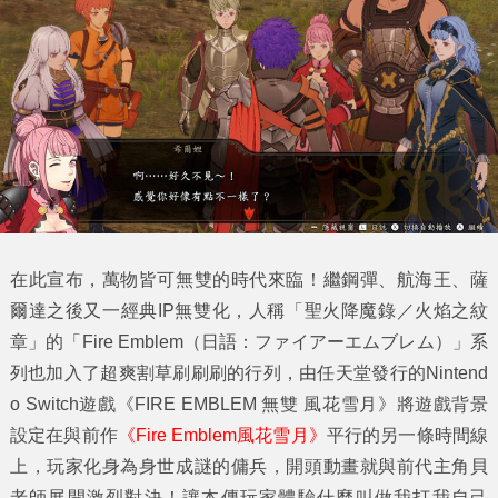
在此宣布，
萬物皆可無雙的時代來臨！
繼鋼彈、航海王、薩
爾達之後又一經典IP無雙化，人稱「聖火降魔錄／火焰之紋
章」的「Fire Emblem（日語：ファイアーエムブレム）」系
列也加入了超爽割草刷刷刷的行列，由任天堂發行的
Nintend
o Switch
遊戲《FIRE EMBLEM
無雙
風花雪月》
將遊戲背景
設定在與前作
《
Fire Emblem
風花雪月》
平行的另一條時間線
上，玩家化身為身世成謎的傭兵，開頭動畫就與前代主角貝
老師展開激烈對決！讓本傳玩家體驗什麼叫做我打我自己