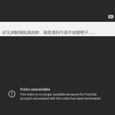
好兄弟騎飛龍真的帥，雖然遇到弓箭手就變靶子…。