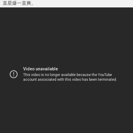
直星爆一直爽。