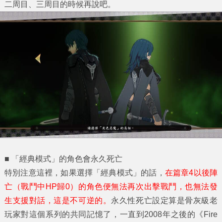
二周目、三周目的時候再說吧。
■
「經典模式」的角色會永久死亡
特別注意這裡，如果選擇「經典模式」的話，
在篇章
4
以後陣
亡（戰鬥中HP
歸0
）的角色便無法再次出擊戰鬥，也無法發
生支援對話，這是不可逆的。
永久性死亡設定算是骨灰級老
玩家對這個系列的共同記憶了，一直到2008年之後的《Fire