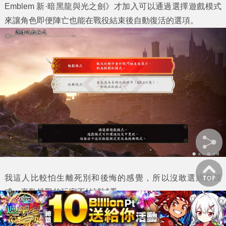
Emblem 新·暗黑龍與光之劍》才加入可以通過選擇遊戲模式
來讓角色即便陣亡也能在戰役結束後自動復活的選項。
我這人比較怕生離死別和後悔的感覺，所以沒敢選經典模
式，喜歡挑戰的玩家不妨試試看。