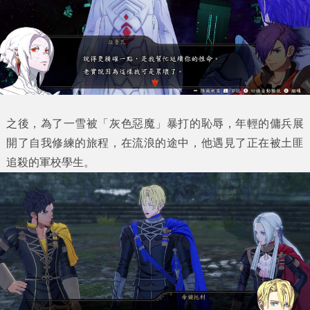
之後，為了一雪被「灰色惡魔」暴打的恥辱，年輕的傭兵展
開了自我修練的旅程，在流浪的途中，他遇見了正在被土匪
追殺的軍校學生。