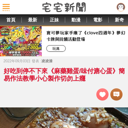
首頁
最新
正妹
動漫
電影
新奇
2022年09月03日 發表 :
凌凌漆
好吃到停不下來《麻藥雞蛋/味付溏心蛋》簡
易作法教學小心製作切勿上癮