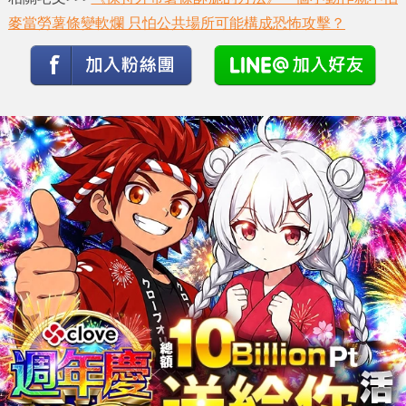
麥當勞薯條變軟爛 只怕公共場所可能構成恐怖攻擊？