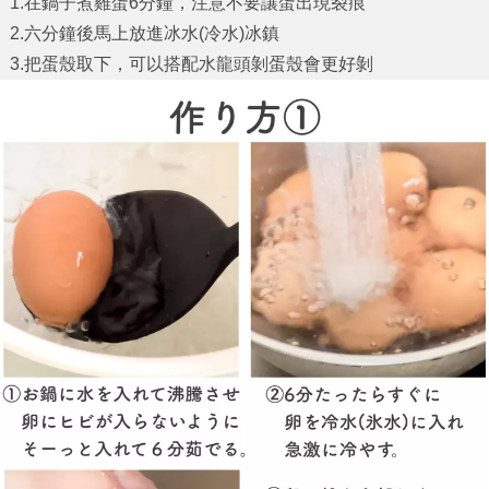
1.在鍋子煮雞蛋6分鐘，注意不要讓蛋出現裂痕
2.六分鐘後馬上放進冰水(冷水)冰鎮
3.把蛋殼取下，可以搭配水龍頭剝蛋殼會更好剝