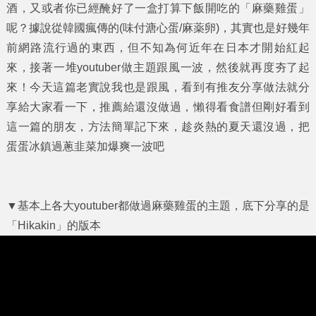
酒，又或者你已經醃好了一盒打算下飯開吃的「
麻藥雞蛋
」
呢？據說從韓國瘋傳的(味付溏心蛋/麻薬卵)，其實也是好幾年
前網路流行過的東西，但不知為何近年在日本才開始紅起
來，接著一堆youtuber做主題跟風一波，然後就再度夯了起
來！今天這篇老實說我也是跟風，看到有推友分享做法就分
享給大家看一下，推薦給還沒做過，懶得看食譜但剛好看到
這一篇的朋友，方法簡單記下來，趁炎熱的夏天還沒過，把
蛋蛋冰鎮過蔥韭菜加爆爽一波吧
▼基本上各大youtuber都做過麻藥雞蛋的主題，底下分享的是
「Hikakin」的版本