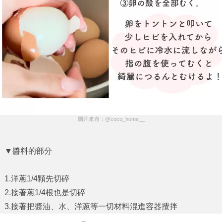
圖片來自：@coco_home__
▼醬料的部分
1.洋蔥1/4顆先切碎
2.接著蔥1/4根也是切碎
3.接著把醬油、水、洋蔥等一切材料混進容器攪拌