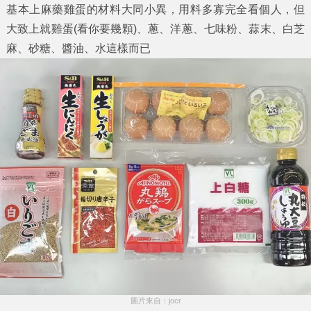
基本上麻藥雞蛋的材料大同小異，用料多寡完全看個人，但
大致上就雞蛋(看你要幾顆)、蔥、洋蔥、七味粉、蒜末、白芝
麻、砂糖、醬油、水這樣而已
圖片來自：jocr