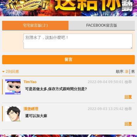
宅宅留言版
( 2 )
FACEBOOK留言版
留言
2則回應
順序:
新
│
舊
TimYao
2022-09-04 09:50:01
檢舉
可是若做太多,保存方式跟時間分別是?
回覆
漢堡經理
2022-09-03 13:25:42
檢舉
還可以加大麻
回覆