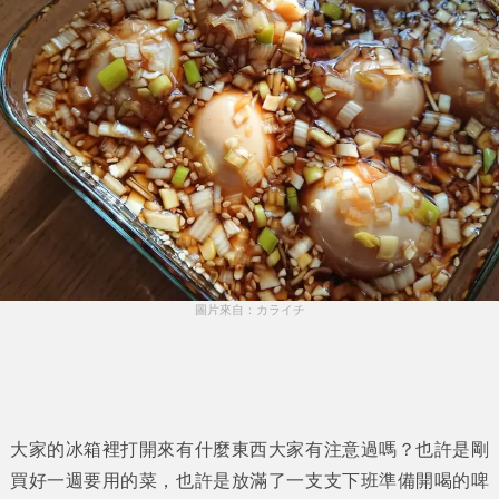
圖片來自：カライチ
大家的冰箱裡打開來有什麼東西大家有注意過嗎？也許是剛
買好一週要用的菜，也許是放滿了一支支下班準備開喝的啤