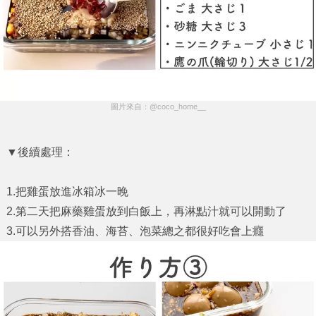
圖片來自：@coco_home__
▼後續處理：
1.把雞蛋放進冰箱冰一晚
2.第二天把麻藥雞蛋放到白飯上，再淋點汁就可以開動了
3.可以另外搭香油、海苔、泡菜總之都很好吃會上癮